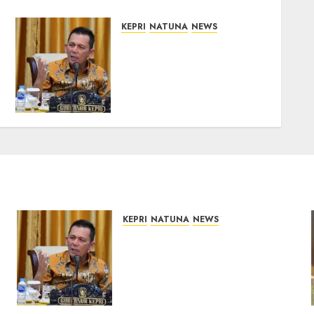
KEPRI
NATUNA
NEWS
Tim Konsultan Kawal
Revitalisasi 107 Sekolah di
Kepri, Pastikan
Pembangunan Berkualitas
dan Tepat Sasaran
07/08/2026
0
KEPRI
NATUNA
NEWS
Tim Konsultan Kawal
Revitalisasi 107 Sekolah di
Kepri, Pastikan
Pembangunan Berkualitas
dan Tepat Sasaran