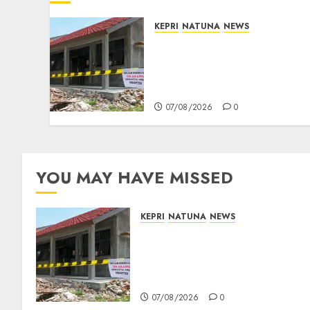
KEPRI
NATUNA
NEWS
Revitalisasi 107 Sekolah
Dimulai, Pemprov Kepri
Prioritaskan Wilayah 3T
dan Sekolah Rusak
07/08/2026
0
YOU MAY HAVE MISSED
KEPRI
NATUNA
NEWS
Revitalisasi 107 Sekolah
Dimulai, Pemprov Kepri
Prioritaskan Wilayah 3T dan
Sekolah Rusak
07/08/2026
0