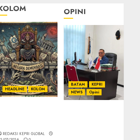
KOLOM
OPINI
BATAM
KEPRI
HEADLINE
KOLOM
NEWS
Opini
KOLOM | Semantik
Ahmad Fakih Rambe,
Kekuasaan dalam
SH: Advokat Senior
Kosa Kata yang
dengan Pengalaman
Berlutut
dan Integritas di
REDAKSI KEPRI GLOBAL
Dunia Hukum
2/07/2026
0