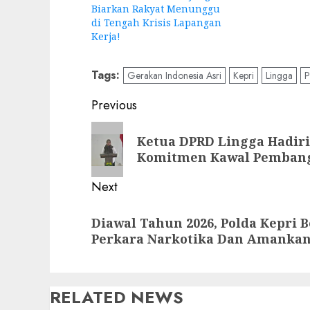
Biarkan Rakyat Menunggu
di Tengah Krisis Lapangan
Kerja!
Tags:
Gerakan Indonesia Asri
Kepri
Lingga
P
Post
Previous
navigation
Previous
Ketua DPRD Lingga Hadir
post:
Komitmen Kawal Pembang
Next
Next
Diawal Tahun 2026, Polda Kepri 
post:
Perkara Narkotika Dan Amankan
RELATED NEWS