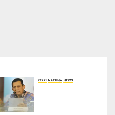
KEPRI
NATUNA
NEWS
Revitalisasi 107 Sekolah di
Kepri Telan Rp97 Miliar,
Pemerintah Prioritaskan
Wilayah 3T untuk Perkuat
Mutu Pendidikan