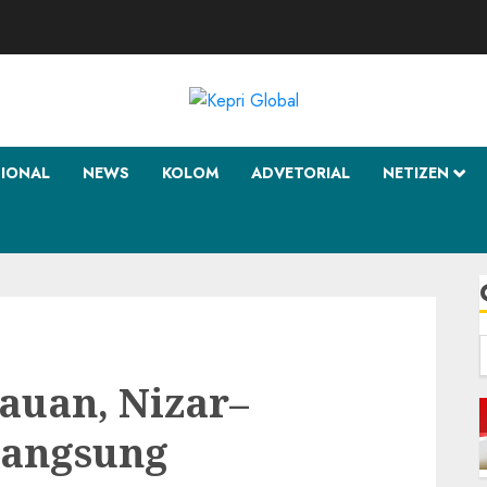
SIONAL
NEWS
KOLOM
ADVETORIAL
NETIZEN
f
auan, Nizar–
Langsung