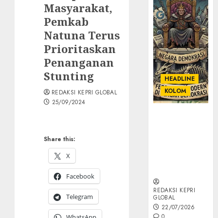
Masyarakat,
Pemkab
Natuna Terus
Prioritaskan
Penanganan
Stunting
HEADLINE
KOLOM
REDAKSI KEPRI GLOBAL
25/09/2024
KOLOM |
Semantik
Kekuasaan
Share this:
dalam Kosa
X
Kata yang
Berlutut
Facebook
REDAKSI KEPRI
Telegram
GLOBAL
22/07/2026
0
WhatsApp