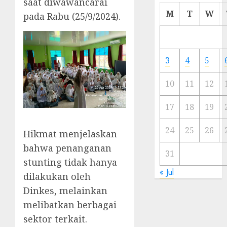
saat diwawancarai
Cermi
M
T
W
pada Rabu (25/9/2024).
Meski
Ada
Artis
Ibu
3
4
5
Kota
10
11
12
23/11/20
0
17
18
19
24
25
26
Hikmat menjelaskan
bahwa penanganan
31
stunting tidak hanya
« Jul
dilakukan oleh
Dinkes, melainkan
melibatkan berbagai
sektor terkait.