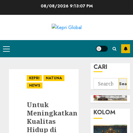
Skip
08/08/2026
9:13:07 PM
to
content
Primary
Menu
CARI
KEPRI
NATUNA
Search
NEWS
for:
Untuk
KOLOM
Meningkatkan
Kualitas
Hidup di