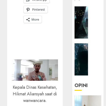
HEADLIN
Pinterest
KOLOM
NASIONA
More
TEKNOLO
KOLO
|
Parado
HEADLIN
Utopia
KOLOM
TEKNOLO
05/06/20
KOLO
0
|
Senjak
Human
OPINI
Kepala Dinas Kesehatan,
23/03/20
Hikmat Aliansyah saat di
0
wanwancara.