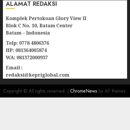
ALAMAT REDAKSI
Komplek Pertokoan Glory View II
Blok C No. 10, Batam Center
Batam – Indonesia
Telp: 0778 4806376
HP: 081364005874
WA: 081372000937
Email :
redaksi@kepriglobal.com
Copyright © All rights reserved.
|
ChromeNews
by AF themes.