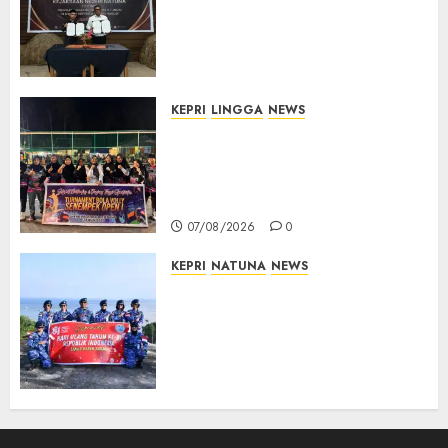
Kerja Sama Lima Tahun,
Perkuat Pendampingan
Hukum Penyelenggaraan
Pemilu
07/08/2026
0
KEPRI
LINGGA
NEWS
Ketua DPRD Lingga Maya Sari
Buka Turnamen Voli
Senempek Open I, Dorong
Lahirnya Atlet Berprestasi
07/08/2026
0
KEPRI
NATUNA
NEWS
Merah Putih Raksasa Berkibar
di Perbatasan, TNI AU dan
Lintas Instansi Perkuat
Semangat Kebangsaan di
Natuna
07/08/2026
0