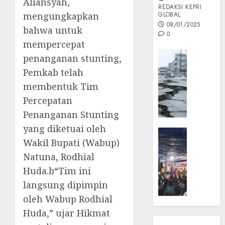
Aliansyah,
REDAKSI KEPRI
mengungkapkan
GLOBAL
08/01/2025
bahwa untuk
0
mempercepat
Opini
penanganan stunting,
MISI
Pemkab telah
MAS
membentuk Tim
:
Percepatan
Mitigas
Antisip
Penanganan Stunting
Megath
yang diketuai oleh
KEPRI
Wakil Bupati (Wabup)
NATUNA
05/12/202
NEWS
Natuna, Rodhial
0
Opini
Huda.b“Tim ini
Masyar
langsung dipimpin
Sepem
oleh Wabup Rodhial
Padati
Huda,” ujar Hikmat
Kampa
Pasan