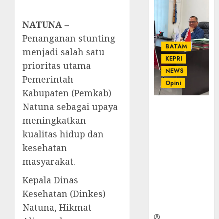
NATUNA –
Penanganan stunting
BATAM
menjadi salah satu
KEPRI
prioritas utama
NEWS
Pemerintah
Opini
Kabupaten (Pemkab)
Natuna sebagai upaya
Ahmad Fakih
Rambe, SH:
meningkatkan
Advokat
kualitas hidup dan
Senior
kesehatan
dengan
masyarakat.
Pengalaman
dan
Kepala Dinas
Integritas di
Kesehatan (Dinkes)
Dunia
Hukum
Natuna, Hikmat