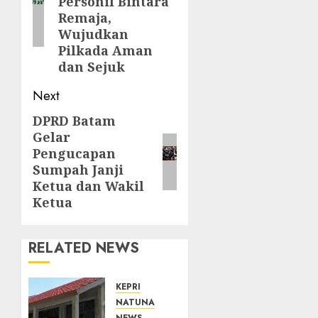
Personil Bintara
Remaja,
Wujudkan
Pilkada Aman
dan Sejuk
Next
DPRD Batam
Next
Gelar
post:
Pengucapan
Sumpah Janji
Ketua dan Wakil
Ketua
RELATED NEWS
KEPRI
NATUNA