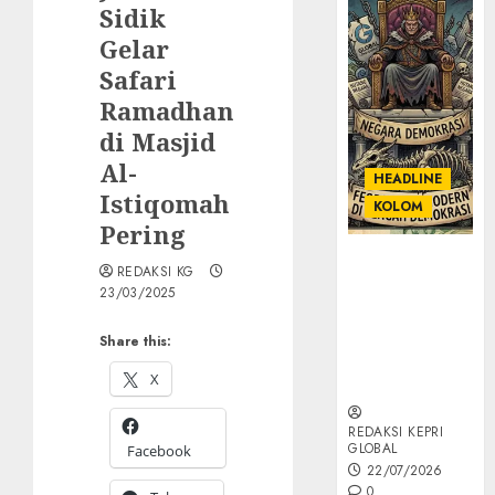
Sidik
Gelar
Safari
Ramadhan
di Masjid
Al-
HEADLINE
Istiqomah
KOLOM
Pering
KOLOM |
REDAKSI KG
Semantik
23/03/2025
Kekuasaan
dalam Kosa
Share this:
Kata yang
X
Berlutut
REDAKSI KEPRI
GLOBAL
Facebook
22/07/2026
0