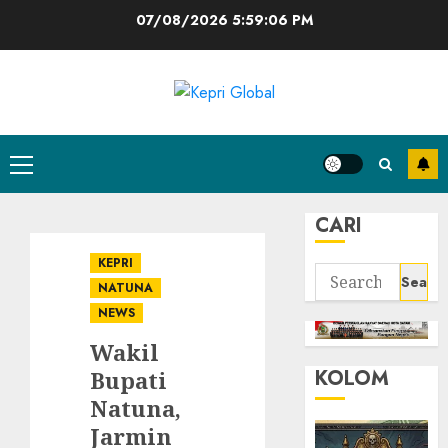
Skip
07/08/2026
5:59:06 PM
to
content
Primary
Menu
CARI
KEPRI
Search
NATUNA
for:
NEWS
Wakil
KOLOM
Bupati
Natuna,
Jarmin