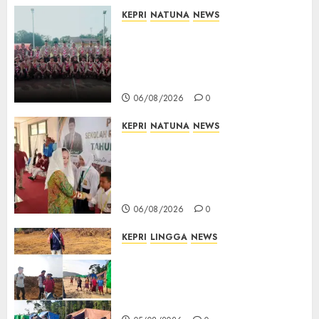
KEPRI
NATUNA
NEWS
16 Putra-Putri Terbaik Natuna
Digembleng Jelang Jambore
Nasional XII 2026, Wabup
Jarmin: Kalian Duta Daerah
06/08/2026
0
KEPRI
NATUNA
NEWS
Cen Sui Lan Buka MPLS
Sekolah Rakyat Natuna,
Tanamkan Semangat Raih
Masa Depan Gemilang
06/08/2026
0
KEPRI
LINGGA
NEWS
Ribuan Pekerja Lokal PT CSA
Kompak Siap Turun ke RDP,
Tegaskan Perusahaan Jadi
Sumber Penghidupan