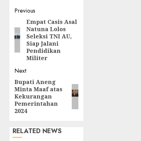
Post
Previous
navigation
Empat Casis Asal
Previous
Natuna Lolos
post:
Seleksi TNI AU,
Siap Jalani
Pendidikan
Militer
Next
Bupati Aneng
Next
Minta Maaf atas
post:
Kekurangan
Pemerintahan
2024
RELATED NEWS