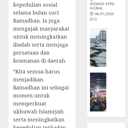
kepedulian sosial
REDAKSI KEPRI
GLOBAL
selama bulan suci
08/01/2025
0
Ramadhan. Ia juga
mengajak masyarakat
Opini
untuk meningkatkan
MISI
ibadah serta menjaga
MAS
:
persatuan dan
Mitigas
keamanan di daerah.
Antisip
Megath
“Kita semua harus
KEPRI
menjadikan
NATUNA
05/12/202
Ramadhan ini sebagai
NEWS
0
Opini
momen untuk
Masyar
memperkuat
Sepem
ukhuwah Islamiyah
Padati
serta meningkatkan
Kampa
kepedulian terhadap
Pasan