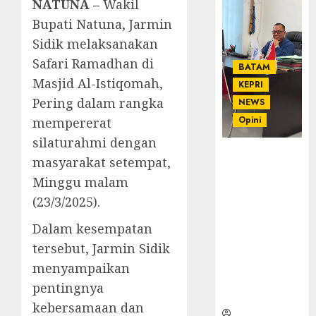
NATUNA –
Wakil
Bupati Natuna, Jarmin
Sidik melaksanakan
Safari Ramadhan di
BATAM
Masjid Al-Istiqomah,
KEPRI
Pering dalam rangka
NEWS
Opini
mempererat
silaturahmi dengan
Ahmad Fakih
masyarakat setempat,
Rambe, SH:
Minggu malam
Advokat
(23/3/2025).
Senior
dengan
Dalam kesempatan
Pengalaman
tersebut, Jarmin Sidik
dan
Integritas di
menyampaikan
Dunia
pentingnya
Hukum
kebersamaan dan