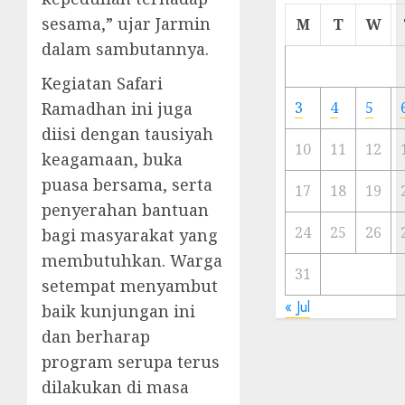
Cermi
sesama,” ujar Jarmin
M
T
W
Meski
dalam sambutannya.
Ada
Artis
Kegiatan Safari
Ibu
Ramadhan ini juga
3
4
5
Kota
diisi dengan tausiyah
10
11
12
keagamaan, buka
23/11/20
puasa bersama, serta
0
17
18
19
penyerahan bantuan
24
25
26
bagi masyarakat yang
membutuhkan. Warga
31
setempat menyambut
« Jul
baik kunjungan ini
dan berharap
program serupa terus
dilakukan di masa