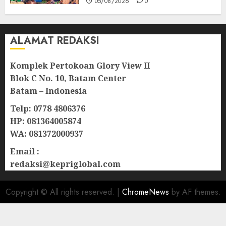
05/08/2026
0
ALAMAT REDAKSI
Komplek Pertokoan Glory View II
Blok C No. 10, Batam Center
Batam – Indonesia
Telp: 0778 4806376
HP: 081364005874
WA: 081372000937
Email :
redaksi@kepriglobal.com
Copyright © All rights reserved.
|
ChromeNews
by AF themes.