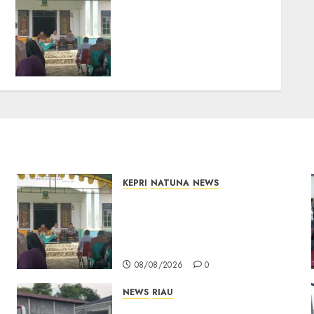
Reses di Natuna, DPRD
Kepri Terima Aspirasi
Jalan Cempaka Putih
hingga Akses Air Lengit–
Selemam
08/08/2026
0
KEPRI
NATUNA
NEWS
Reses di Natuna, DPRD Kepri
Terima Aspirasi Jalan
Cempaka Putih hingga Akses
Air Lengit–Selemam
08/08/2026
0
NEWS
RIAU
PT Arara Abadi-AAP