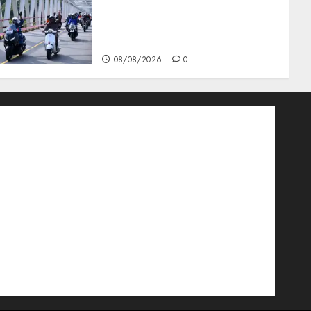
Berkibar di Jalanan Natuna,
TNI AU Gelorakan Semangat
Kemerdekaan
08/08/2026
0