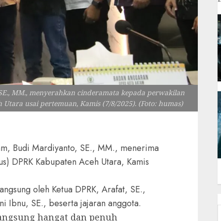
 SE., MM., menyerahkan cinderamata kepada perwakilan
ara usai pertemuan, Kamis (7/8/2025). (Foto: humas)
am, Budi Mardiyanto, SE., MM., menerima
us) DPRK Kabupaten Aceh Utara, Kamis
ngsung oleh Ketua DPRK, Arafat, SE.,
i Ibnu, SE., beserta jajaran anggota.
angsung hangat dan penuh