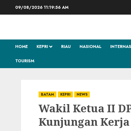
Skip
09/08/2026
11:19:57 AM
to
content
HOME
KEPRI
RIAU
NASIONAL
INTERNA
TOURISM
BATAM
KEPRI
NEWS
Wakil Ketua II 
Kunjungan Kerj