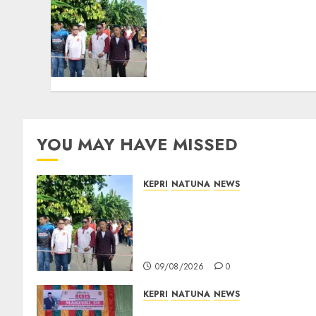
Semarak HUT ke-19 Desa
Selading, Marzuki Ajak
Warga Rawat
Kebersamaan dan
Kepedulian
09/08/2026
0
YOU MAY HAVE MISSED
KEPRI
NATUNA
NEWS
Semarak HUT ke-19 Desa
Selading, Marzuki Ajak
Warga Rawat Kebersamaan
dan Kepedulian
09/08/2026
0
KEPRI
NATUNA
NEWS
Reses DPRD Kepri di Natuna