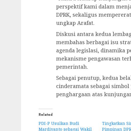
perspektif kami dalam menja
DPRK, sekaligus mempererat
ungkap Arafat.
Diskusi antara kedua lembag
membahas berbagai isu stra
agenda legislasi, dinamika 
mekanisme pengawasan ter
pemerintah.
Sebagai penutup, kedua bel
cinderamata sebagai simbol
penghargaan atas kunjungan
Related
PDI-P Usulkan Budi
Tingkatkan Si
Mardiyanto sebagai Wakil
Pimpinan DPR