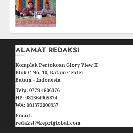
Buka Ruang Aspirasi, Warga
Optimistis Usulan
Pembangunan
Diperjuangkan
08/08/2026
0
ALAMAT REDAKSI
Komplek Pertokoan Glory View II
Blok C No. 10, Batam Center
Batam – Indonesia
Telp: 0778 4806376
HP: 081364005874
WA: 081372000937
Email :
redaksi@kepriglobal.com