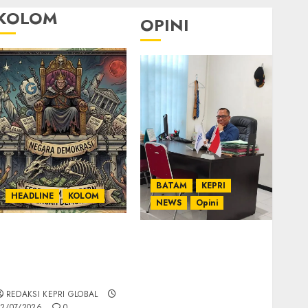
KOLOM
OPINI
BATAM
KEPRI
HEADLINE
KOLOM
NEWS
Opini
KOLOM | Semantik
Ahmad Fakih Rambe,
Kekuasaan dalam
SH: Advokat Senior
Kosa Kata yang
dengan Pengalaman
Berlutut
dan Integritas di
REDAKSI KEPRI GLOBAL
Dunia Hukum
2/07/2026
0