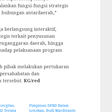
lankan fungsi-fungsi strategis
 hubungan antardaerah,”
a berlangsung interaktif,
tegis terkait penyusunan
penganggaran daerah, hingga
hadap pelaksanaan program
ah pihak melakukan pertukaran
 persahabatan dan
 tersebut.
KG/red
nergitas,
Pimpinan DPRD Batam
D Terima
Lengkap, Budi Mardiyanto