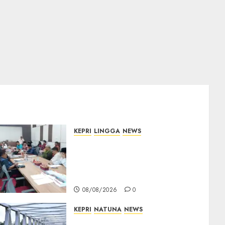
KEPRI
LINGGA
NEWS
Polemik Lahan PT CSA,
Kades Limbung Tegas: Tak
Akan Teken Surat Tanah
Tanpa Bukti Sah
08/08/2026
0
KEPRI
NATUNA
NEWS
Bendera Merah Putih