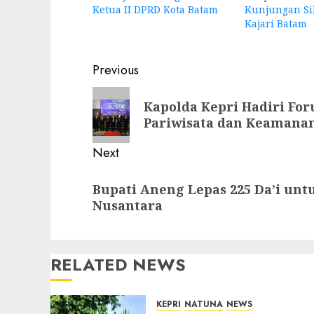
Ketua II DPRD Kota Batam
Kunjungan Si
Kajari Batam
Post
Previous
navigation
Previous
Kapolda Kepri Hadiri Fo
post:
Pariwisata dan Keamanan
Next
Next
Bupati Aneng Lepas 225 Da’i unt
post:
Nusantara
RELATED NEWS
KEPRI
NATUNA
NEWS