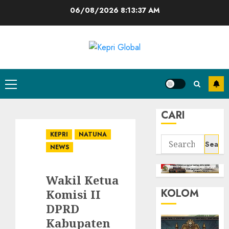
Skip
06/08/2026
8:13:38 AM
to
content
Primary
Menu
CARI
KEPRI
NATUNA
Search
NEWS
for:
Wakil Ketua
KOLOM
Komisi II
DPRD
Kabupaten