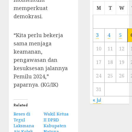
Cermi
memperkuat
M
T
W
Meski
demokrasi.
Ada
Artis
Ibu
“Kita perlu bekerja
3
4
5
Kota
sama menjaga
10
11
12
keamanan,
23/11/20
pengawasan dan
0
17
18
19
kesuksesan jalannya
24
25
26
Pemilu 2024,”
paparnya. (KG/IK)
31
« Jul
Related
Reses di
Wakil Ketua
Tegul
II DPRD
Laksmana
Kabupaten
Air Kolek,
Natuna