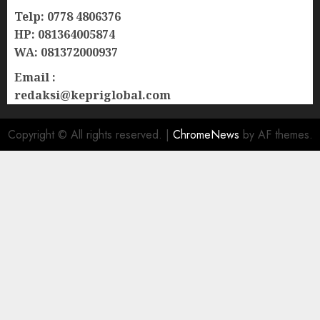
Telp: 0778 4806376
HP: 081364005874
WA: 081372000937
Email :
redaksi@kepriglobal.com
Copyright © All rights reserved.
|
ChromeNews
by AF themes.