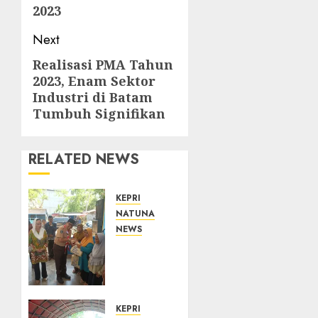
2023
Next
Realisasi PMA Tahun
Next
2023, Enam Sektor
post:
Industri di Batam
Tumbuh Signifikan
RELATED NEWS
KEPRI
NATUNA
NEWS
Dari
Ujung
Negeri,
Tower
Bersama
KEPRI