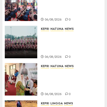
Kontingen Jamnas XII, Titip
Pesan Jaga Nama Baik Daerah
dan Utamakan Pendidikan
06/08/2026
0
KEPRI
NATUNA
NEWS
16 Putra-Putri Terbaik Natuna
Digembleng Jelang Jambore
Nasional XII 2026, Wabup
Jarmin: Kalian Duta Daerah
06/08/2026
0
KEPRI
NATUNA
NEWS
Cen Sui Lan Buka MPLS
Sekolah Rakyat Natuna,
Tanamkan Semangat Raih
Masa Depan Gemilang
06/08/2026
0
KEPRI
LINGGA
NEWS