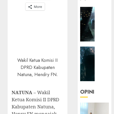
More
HEADLIN
KOLOM
NASIONA
TEKNOLO
KOLO
|
Parado
HEADLIN
Utopia
KOLOM
Wakil Ketua Komisi II
TEKNOLO
05/06/20
DPRD Kabupaten
KOLO
0
|
Natuna, Hendry FN.
Senjak
Human
OPINI
NATUNA –
Wakil
23/03/20
Ketua Komisi II DPRD
0
Kabupaten Natuna,
Henry FN mengajak