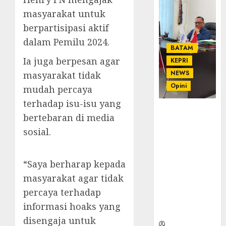
masyarakat untuk
berpartisipasi aktif
dalam Pemilu 2024.
BATAM
Ia juga berpesan agar
KEPRI
NEWS
masyarakat tidak
Opini
mudah percaya
terhadap isu-isu yang
Ahmad Fakih
bertebaran di media
Rambe, SH:
sosial.
Advokat
Senior
dengan
“Saya berharap kepada
Pengalaman
masyarakat agar tidak
dan
Integritas di
percaya terhadap
Dunia
informasi hoaks yang
Hukum
disengaja untuk