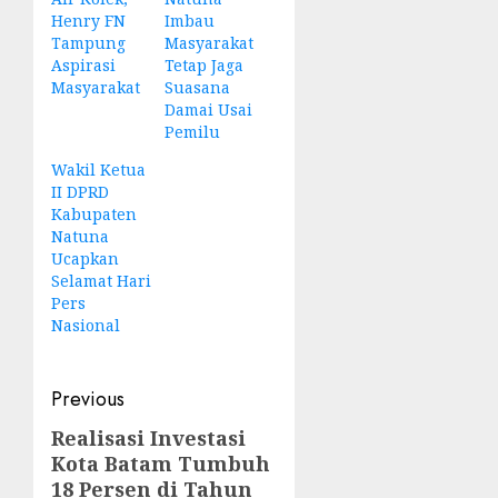
Henry FN
Imbau
Tampung
Masyarakat
Aspirasi
Tetap Jaga
Masyarakat
Suasana
Damai Usai
Pemilu
Wakil Ketua
II DPRD
Kabupaten
Natuna
Ucapkan
Selamat Hari
Pers
Nasional
Post
Previous
navigation
Realisasi Investasi
Previous
Kota Batam Tumbuh
post:
18 Persen di Tahun