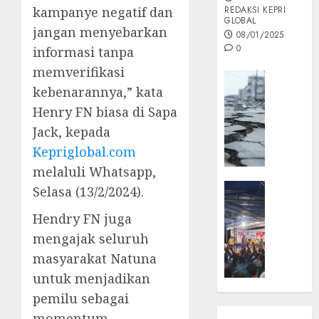
kampanye negatif dan
REDAKSI KEPRI
GLOBAL
jangan menyebarkan
08/01/2025
0
informasi tanpa
memverifikasi
Opini
kebenarannya,” kata
MISI
Henry FN biasa di Sapa
MAS
:
Jack, kepada
Mitigas
Kepriglobal.com
Antisip
melaluli Whatsapp,
Megath
KEPRI
Selasa (13/2/2024).
NATUNA
05/12/202
Hendry FN juga
NEWS
0
Opini
mengajak seluruh
Masyar
masyarakat Natuna
Sepem
untuk menjadikan
Padati
pemilu sebagai
Kampa
momentum
Pasan