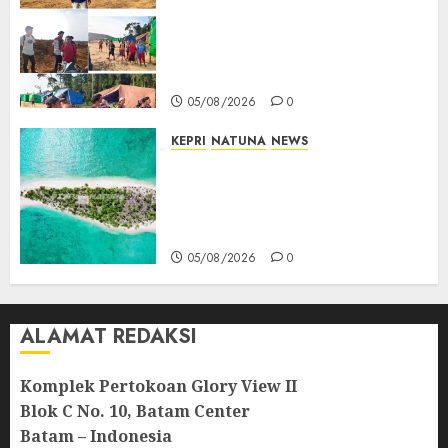
Ribuan Pekerja Lokal PT CSA
Kompak Siap Turun ke RDP,
Tegaskan Perusahaan Jadi
Sumber Penghidupan
05/08/2026
0
KEPRI
NATUNA
NEWS
Negara Hadir di Perbatasan,
Pembangunan Tanggul Pulau
Kepala Bawa Harapan Baru
bagi Warga
05/08/2026
0
ALAMAT REDAKSI
Komplek Pertokoan Glory View II
Blok C No. 10, Batam Center
Batam – Indonesia