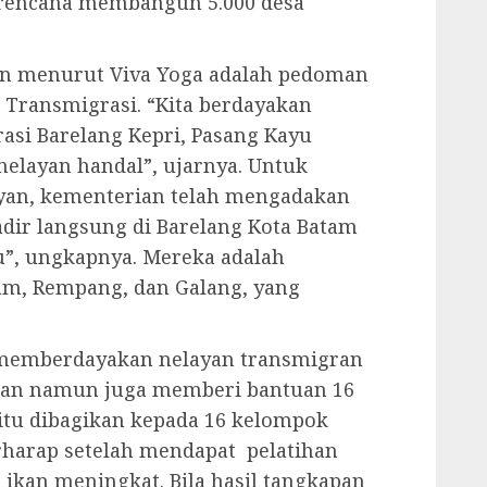
erencana membangun 5.000 desa
en menurut Viva Yoga adalah pedoman
Transmigrasi. “Kita berdayakan
si Barelang Kepri, Pasang Kayu
nelayan handal”, ujarnya. Untuk
an, kementerian telah mengadakan
adir langsung di Barelang Kota Batam
u”, ungkapnya. Mereka adalah
am, Rempang, dan Galang, yang
memberdayakan nelayan transmigran
ihan namun juga memberi bantuan 16
 itu dibagikan kepada 16 kelompok
rharap setelah mendapat pelatihan
 ikan meningkat. Bila hasil tangkapan