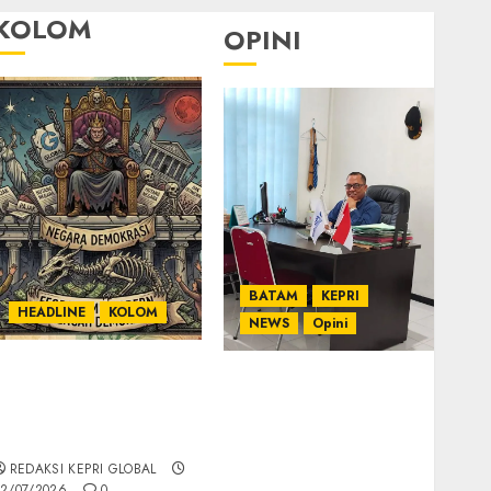
KOLOM
OPINI
BATAM
KEPRI
HEADLINE
KOLOM
NEWS
Opini
KOLOM | Semantik
Ahmad Fakih Rambe,
Kekuasaan dalam
SH: Advokat Senior
Kosa Kata yang
dengan Pengalaman
Berlutut
dan Integritas di
REDAKSI KEPRI GLOBAL
Dunia Hukum
2/07/2026
0