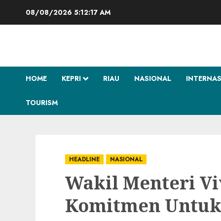
Skip
08/08/2026
5:12:19 AM
to
content
HOME
KEPRI
RIAU
NASIONAL
INTERNA
TOURISM
HEADLINE
NASIONAL
Wakil Menteri V
Komitmen Untu