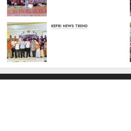
Optimistis Usulan
Pembangunan
Diperjuangkan
08/08/2026
0
KEPRI
NEWS
TREND
Ombudsman Kepri Tampung
Puluhan Keluhan Warga
Bintan, Mulai dari Bantuan
Sosial, BBM Solar, Hingga
Lampu Jalan
08/08/2026
0