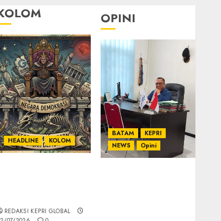
KOLOM
OPINI
BATAM
KEPRI
HEADLINE
KOLOM
NEWS
Opini
KOLOM | Semantik
Ahmad Fakih Rambe,
Kekuasaan dalam
SH: Advokat Senior
Kosa Kata yang
dengan Pengalaman
Berlutut
dan Integritas di
REDAKSI KEPRI GLOBAL
Dunia Hukum
2/07/2026
0