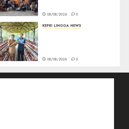
Berikan Bantuan Operasi
Gratis
08/08/2026
0
KEPRI
LINGGA
NEWS
Produksi Belum Mampu
Penuhi Pasar, BUMDes Desa
Keton Berharap Dukungan
Penambahan Ayam Petelur
08/08/2026
0