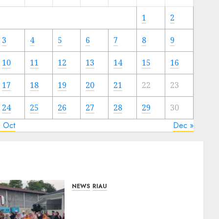
Meski
Ada
1
2
Artis
Ibu
3
4
5
6
7
8
9
Kota
10
11
12
13
14
15
16
23/11/2024
0
17
18
19
20
21
22
23
24
25
26
27
28
29
30
« Oct
Dec »
NEWS
RIAU
PT Arara Abadi-AAP
Sinarmas Distrik Merawang