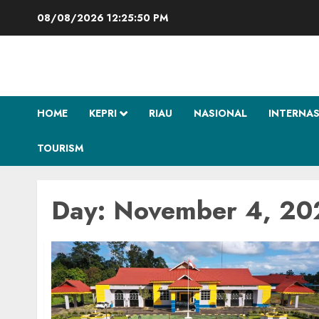
Skip
08/08/2026
12:25:50 PM
to
content
HOME
KEPRI
RIAU
NASIONAL
INTERNA
TOURISM
Day:
November 4, 20