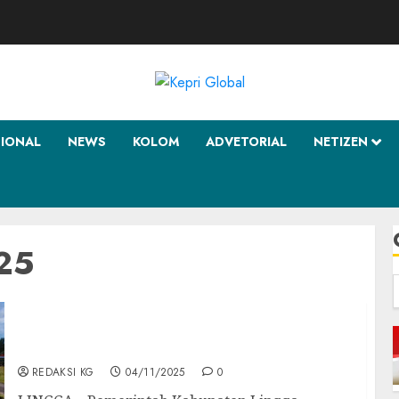
SIONAL
NEWS
KOLOM
ADVETORIAL
NETIZEN
25
f
Pemkab Lingga Buka Suara soal Jalan
Sekanah yang Viral di Media Sosial
REDAKSI KG
04/11/2025
0