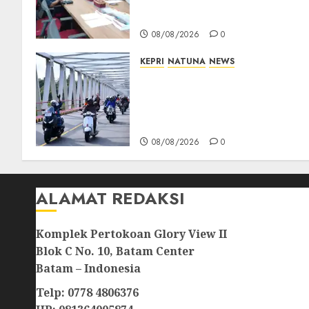
Akan Teken Surat Tanah
Tanpa Bukti Sah
08/08/2026
0
KEPRI
NATUNA
NEWS
Bendera Merah Putih
Berkibar di Jalanan Natuna,
TNI AU Gelorakan Semangat
Kemerdekaan
08/08/2026
0
ALAMAT REDAKSI
Komplek Pertokoan Glory View II
Blok C No. 10, Batam Center
Batam – Indonesia
Telp: 0778 4806376