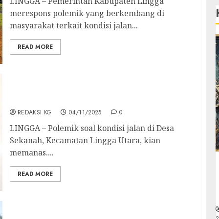
LINGGA – Pemerintah Kabupaten Lingga
merespons polemik yang berkembang di
masyarakat terkait kondisi jalan...
READ MORE
Jalan Rusak, Narasi Politik Memanas —
Warga Minta Jangan Ada yang Dibenturkan
REDAKSI KG
04/11/2025
0
LINGGA – Polemik soal kondisi jalan di Desa
Sekanah, Kecamatan Lingga Utara, kian
memanas....
READ MORE
Wabup Natuna Hadiri Apel Siaga Bencana
2