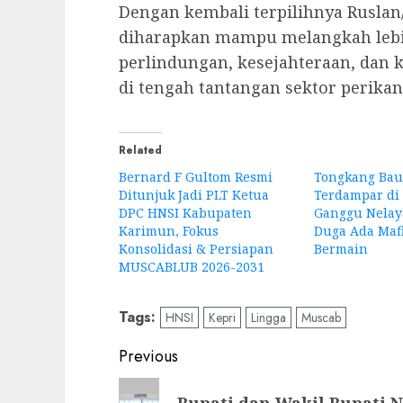
Dengan kembali terpilihnya Ruslan
diharapkan mampu melangkah leb
perlindungan, kesejahteraan, dan 
di tengah tantangan sektor perika
Related
Bernard F Gultom Resmi
Tongkang Bau
Ditunjuk Jadi PLT Ketua
Terdampar di
DPC HNSI Kabupaten
Ganggu Nelay
Karimun, Fokus
Duga Ada Mafi
Konsolidasi & Persiapan
Bermain
MUSCABLUB 2026-2031
Tags:
HNSI
Kepri
Lingga
Muscab
Post
Previous
navigation
Previous
Bupati dan Wakil Bupati 