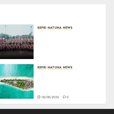
KEPRI
NATUNA
NEWS
16 Putra-Putri Terbaik
Natuna Digembleng Jelang
Jambore Nasional XII 2026,
Wabup Jarmin: Kalian Duta
Daerah
06/08/2026
0
KEPRI
NATUNA
NEWS
Negara Hadir di Perbatasan,
Pembangunan Tanggul
Pulau Kepala Bawa Harapan
Baru bagi Warga
05/08/2026
0