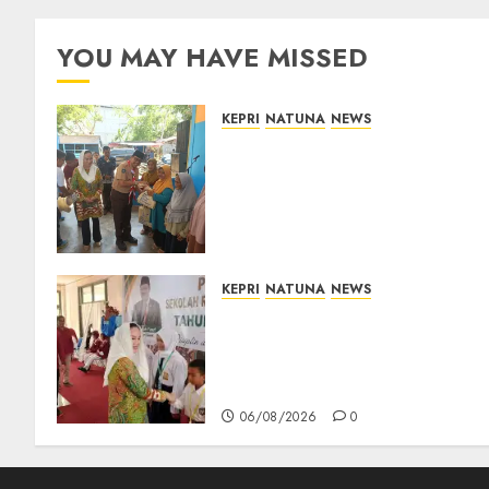
YOU MAY HAVE MISSED
KEPRI
NATUNA
NEWS
Dari Ujung Negeri, Tower
Bersama Group Hadir Bawa
Kepedulian Sosial, Bupati
Cen Sui Lan Dorong CSR
Berkelanjutan di Natuna
06/08/2026
0
KEPRI
NATUNA
NEWS
Cen Sui Lan Buka MPLS
Sekolah Rakyat Natuna,
Tanamkan Semangat Raih
Masa Depan Gemilang
06/08/2026
0