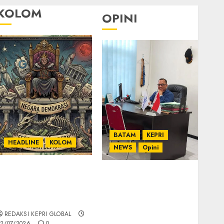
KOLOM
OPINI
BATAM
KEPRI
HEADLINE
KOLOM
NEWS
Opini
KOLOM | Semantik
Ahmad Fakih Rambe,
Kekuasaan dalam
SH: Advokat Senior
Kosa Kata yang
dengan Pengalaman
Berlutut
dan Integritas di
REDAKSI KEPRI GLOBAL
Dunia Hukum
2/07/2026
0