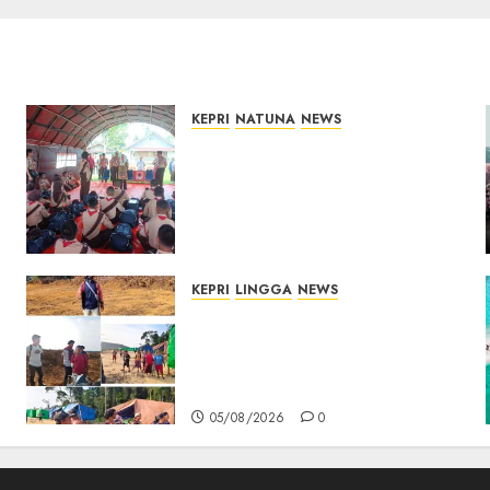
KEPRI
NATUNA
NEWS
Bupati Natuna Lepas
Kontingen Jamnas XII, Titip
Pesan Jaga Nama Baik
Daerah dan Utamakan
Pendidikan
06/08/2026
0
KEPRI
LINGGA
NEWS
Ribuan Pekerja Lokal PT CSA
Kompak Siap Turun ke RDP,
Tegaskan Perusahaan Jadi
Sumber Penghidupan
05/08/2026
0