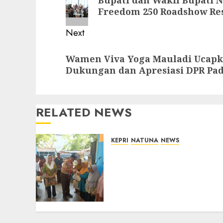
post:
Freedom 250 Roadshow Re
Next
Next
Wamen Viva Yoga Mauladi Ucapk
post:
Dukungan dan Apresiasi DPR Pa
RELATED NEWS
KEPRI
NATUNA
NEWS
Dari Ujung Negeri, Tower
Bersama Group Hadir
Bawa Kepedulian Sosial,
Bupati Cen Sui Lan Dorong
CSR Berkelanjutan di
Natuna
06/08/2026
0