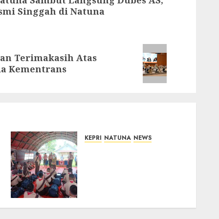
smi Singgah di Natuna
an Terimakasih Atas
da Kementrans
KEPRI
NATUNA
NEWS
Bupati Natuna Lepas
Kontingen Jamnas XII,
Titip Pesan Jaga Nama
Baik Daerah dan
Utamakan Pendidikan
06/08/2026
0