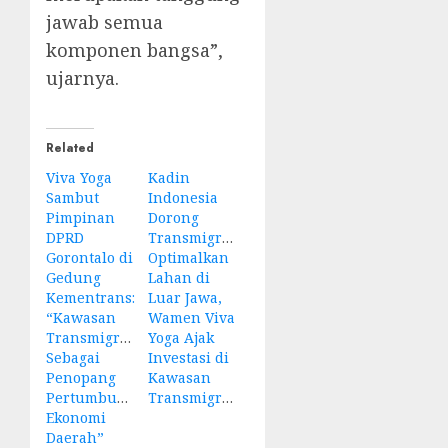
jawab semua
komponen bangsa”,
ujarnya.
Related
Viva Yoga
Kadin
Sambut
Indonesia
Pimpinan
Dorong
DPRD
Transmigrasi
Gorontalo di
Optimalkan
Gedung
Lahan di
Kementrans:
Luar Jawa,
“Kawasan
Wamen Viva
Transmigrasi
Yoga Ajak
Sebagai
Investasi di
Penopang
Kawasan
Pertumbuhan
Transmigrasi
Ekonomi
Daerah”