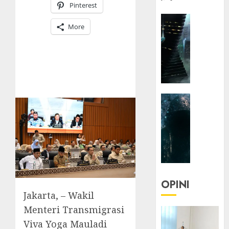
Pinterest
HEADLIN
More
KOLOM
NASIONA
TEKNOLO
KOLO
|
Parado
HEADLIN
Utopia
KOLOM
TEKNOLO
05/06/20
KOLO
0
|
Senjak
Human
OPINI
23/03/20
Jakarta, – Wakil
Menteri Transmigrasi
0
Viva Yoga Mauladi