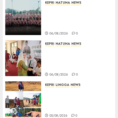
KEPRI
NATUNA
NEWS
16 Putra-Putri Terbaik Natuna
Digembleng Jelang Jambore
Nasional XII 2026, Wabup
Jarmin: Kalian Duta Daerah
06/08/2026
0
KEPRI
NATUNA
NEWS
Cen Sui Lan Buka MPLS
Sekolah Rakyat Natuna,
Tanamkan Semangat Raih
Masa Depan Gemilang
06/08/2026
0
KEPRI
LINGGA
NEWS
Ribuan Pekerja Lokal PT CSA
Kompak Siap Turun ke RDP,
Tegaskan Perusahaan Jadi
Sumber Penghidupan
05/08/2026
0