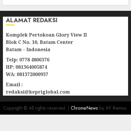
ALAMAT REDAKSI
Komplek Pertokoan Glory View II
Blok C No. 10, Batam Center
Batam – Indonesia
Telp: 0778 4806376
HP: 081364005874
WA: 081372000937
Email :
redaksi@kepriglobal.com
Copyright © All rights reserved.
|
ChromeNews
by AF themes.