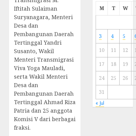
Cermi
Iftitah Sulaiman
M
T
W
Meski
Suryanagara, Menteri
Ada
Desa dan
Artis
Ibu
Pembangunan Daerah
3
4
5
Kota
Tertinggal Yandri
10
11
12
Susanto, Wakil
23/11/20
Menteri Transmigrasi
0
17
18
19
Viva Yoga Mauladi,
serta Wakil Menteri
24
25
26
Desa dan
31
Pembangunan Daerah
Tertinggal Ahmad Riza
« Jul
Patria dan 25 anggota
Komisi V dari berbagai
fraksi.