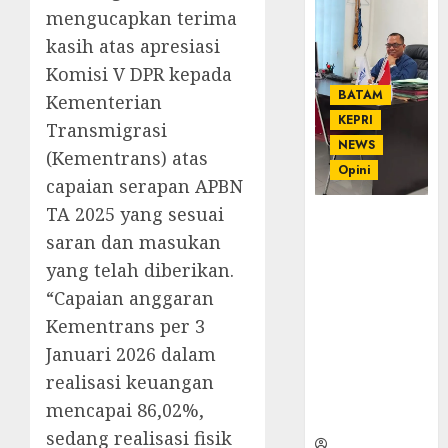
mengucapkan terima
kasih atas apresiasi
Komisi V DPR kepada
BATAM
Kementerian
KEPRI
Transmigrasi
NEWS
(Kementrans) atas
Opini
capaian serapan APBN
TA 2025 yang sesuai
Ahmad Fakih
saran dan masukan
Rambe, SH:
Advokat
yang telah diberikan.
Senior
“Capaian anggaran
dengan
Kementrans per 3
Pengalaman
Januari 2026 dalam
dan
Integritas di
realisasi keuangan
Dunia
mencapai 86,02%,
Hukum
sedang realisasi fisik