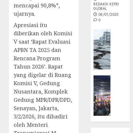
REDAKSI KEPRI
mencapai 90,8%”,
GLOBAL
ujarnya.
08/01/2025
0
Apresiasi itu
Opini
diberikan oleh Komisi
MISI
V saat ‘Rapat Evaluasi
MAS
APBN TA 2025 dan
:
Rencana Program
Mitigas
Tahun 2026’. Rapat
Antisip
Megath
yang digelar di Ruang
KEPRI
Komisi V, Gedung
NATUNA
05/12/202
Nusantara, Komplek
NEWS
0
Opini
Gedung MPR/DPR/DPD,
Masyar
Senayan, Jakarta,
Sepem
3/2/2026, itu dihadiri
Padati
oleh Menteri
Kampa
Pasan
Transmigrasi M.