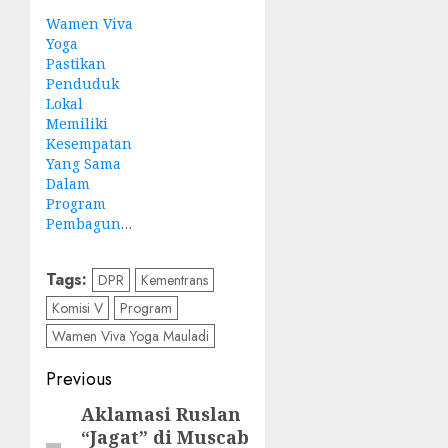
Wamen Viva
Yoga
Pastikan
Penduduk
Lokal
Memiliki
Kesempatan
Yang Sama
Dalam
Program
Pembagunan
Tags:
DPR
Kementrans
Komisi V
Program
Wamen Viva Yoga Mauladi
Post
Previous
navigation
Aklamasi Ruslan
Previous
“Jagat” di Muscab
post: