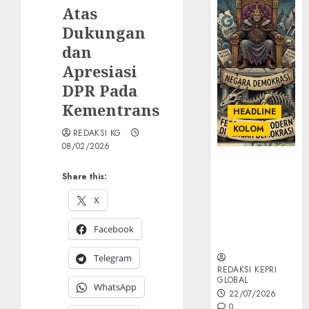
Atas
Dukungan
dan
Apresiasi
DPR Pada
Kementrans
HEADLINE
KOLOM
REDAKSI KG
08/02/2026
KOLOM |
Share this:
Semantik
Kekuasaan
X
dalam Kosa
Kata yang
Facebook
Berlutut
Telegram
REDAKSI KEPRI
GLOBAL
WhatsApp
22/07/2026
0