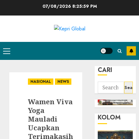
Skip
07/08/2026
8:26:00 PM
to
content
Primary
Menu
CARI
NASIONAL
NEWS
Search
for:
Wamen Viva
Yoga
KOLOM
Mauladi
Ucapkan
Terimakasih