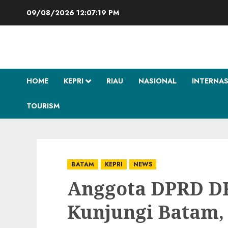
Skip
09/08/2026
12:07:20 PM
to
content
HOME
KEPRI
RIAU
NASIONAL
INTERNA
TOURISM
BATAM
KEPRI
NEWS
Anggota DPRD DK
Kunjungi Batam, 