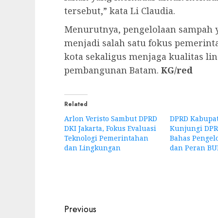
tersebut,” kata Li Claudia.
Menurutnya, pengelolaan sampah y
menjadi salah satu fokus pemeri
kota sekaligus menjaga kualitas l
pembangunan Batam.
KG/red
Related
Arlon Veristo Sambut DPRD
DPRD Kabupat
DKI Jakarta, Fokus Evaluasi
Kunjungi DPR
Teknologi Pemerintahan
Bahas Pengel
dan Lingkungan
dan Peran B
Post
Previous