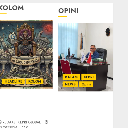
KOLOM
OPINI
BATAM
KEPRI
HEADLINE
KOLOM
NEWS
Opini
KOLOM | Semantik
Ahmad Fakih Rambe,
Kekuasaan dalam
SH: Advokat Senior
Kosa Kata yang
dengan Pengalaman
Berlutut
dan Integritas di
REDAKSI KEPRI GLOBAL
Dunia Hukum
2/07/2026
0