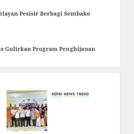
elayan Pesisir Berbagi Sembako
us Gulirkan Program Penghijauan
KEPRI
NEWS
TREND
Ombudsman Kepri
Tampung Puluhan
Keluhan Warga Bintan,
Mulai dari Bantuan Sosial,
BBM Solar, Hingga Lampu