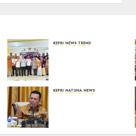
Jalan
08/08/2026
0
KEPRI
NEWS
TREND
Ombudsman Kepri Tampung
Puluhan Keluhan Warga
Bintan, Mulai dari Bantuan
Sosial, BBM Solar, Hingga
Lampu Jalan
08/08/2026
0
KEPRI
NATUNA
NEWS
Tim Konsultan Kawal
Revitalisasi 107 Sekolah di
Kepri, Pastikan
Pembangunan Berkualitas
dan Tepat Sasaran
07/08/2026
0