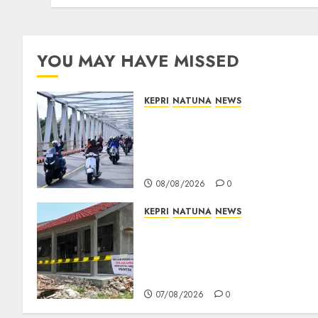
YOU MAY HAVE MISSED
KEPRI
NATUNA
NEWS
Bendera Merah Putih
Berkibar di Jalanan Natuna,
TNI AU Gelorakan Semangat
Kemerdekaan
08/08/2026
0
KEPRI
NATUNA
NEWS
Revitalisasi 107 Sekolah
Dimulai, Pemprov Kepri
Prioritaskan Wilayah 3T dan
Sekolah Rusak
07/08/2026
0