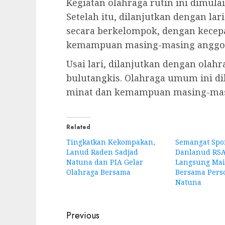
Kegiatan olahraga rutin ini dimul
Setelah itu, dilanjutkan dengan lar
secara berkelompok, dengan kecep
kemampuan masing-masing anggot
Usai lari, dilanjutkan dengan olah
bulutangkis. Olahraga umum ini di
minat dan kemampuan masing-masi
Related
Tingkatkan Kekompakan,
Semangat Spor
Lanud Raden Sadjad
Danlanud RS
Natuna dan PIA Gelar
Langsung Mai
Olahraga Bersama
Bersama Perso
Natuna
Post
Previous