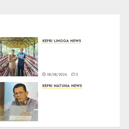
KEPRI
LINGGA
NEWS
Produksi Belum Mampu
Penuhi Pasar, BUMDes Desa
Keton Berharap Dukungan
Penambahan Ayam Petelur
08/08/2026
0
KEPRI
NATUNA
NEWS
Revitalisasi 107 Sekolah di
Kepri Telan Rp97 Miliar,
Pemerintah Prioritaskan
Wilayah 3T untuk Perkuat
Mutu Pendidikan
07/08/2026
0