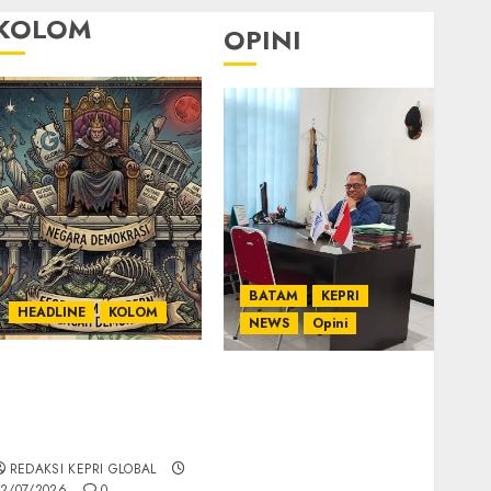
KOLOM
OPINI
BATAM
KEPRI
HEADLINE
KOLOM
NEWS
Opini
KOLOM | Semantik
Ahmad Fakih Rambe,
Kekuasaan dalam
SH: Advokat Senior
Kosa Kata yang
dengan Pengalaman
Berlutut
dan Integritas di
REDAKSI KEPRI GLOBAL
Dunia Hukum
2/07/2026
0