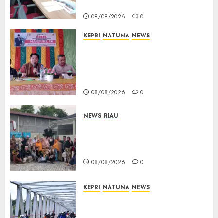
Bukti Sah
08/08/2026
0
KEPRI
NATUNA
NEWS
Reses DPRD Kepri di Natuna
Buka Ruang Aspirasi, Warga
Optimistis Usulan
Pembangunan Diperjuangkan
08/08/2026
0
NEWS
RIAU
PT Arara Abadi-AAP Sinarmas
Distrik Merawang Berikan
Bantuan Operasi Gratis
08/08/2026
0
KEPRI
NATUNA
NEWS
Bendera Merah Putih
Berkibar di Jalanan Natuna,