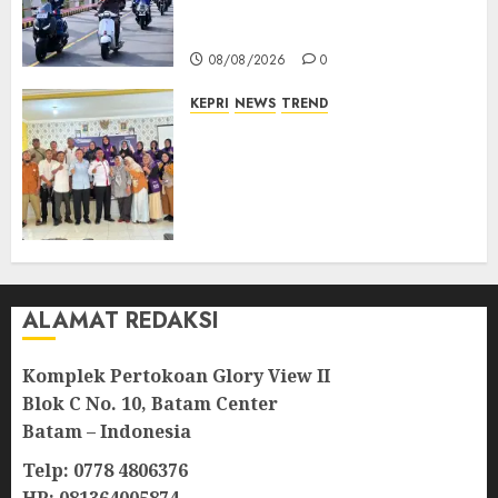
TNI AU Gelorakan Semangat
Kemerdekaan
08/08/2026
0
KEPRI
NEWS
TREND
Ombudsman Kepri Tampung
Puluhan Keluhan Warga
Bintan, Mulai dari Bantuan
Sosial, BBM Solar, Hingga
Lampu Jalan
08/08/2026
0
ALAMAT REDAKSI
Komplek Pertokoan Glory View II
Blok C No. 10, Batam Center
Batam – Indonesia
Telp: 0778 4806376
HP: 081364005874