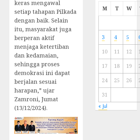
keras mengawal
Cermi
M
T
W
setiap tahapan Pilkada
Meski
dengan baik. Selain
Ada
Artis
itu, masyarakat juga
Ibu
3
4
5
berperan aktif
Kota
menjaga ketertiban
10
11
12
dan kedamaian,
23/11/20
sehingga proses
0
17
18
19
demokrasi ini dapat
24
25
26
berjalan sesuai
harapan,” ujar
31
Zamroni, Jumat
« Jul
(13/12/2024).