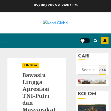
Skip
09/08/2026
6:24:08 PM
to
content
Primary
Menu
CARI
LINGGA
Search
Bawaslu
for:
Lingga
Apresiasi
KOLOM
TNI-Polri
dan
Masyarakat