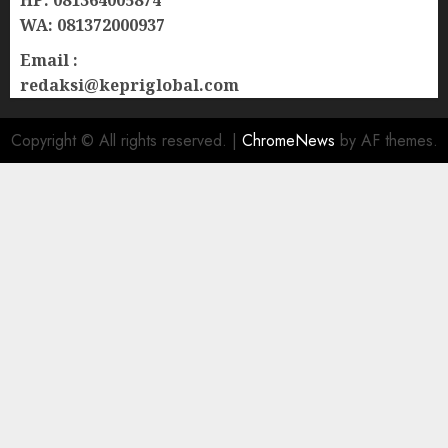
WA: 081372000937
Email :
redaksi@kepriglobal.com
Copyright © All rights reserved.
|
ChromeNews
by AF themes.