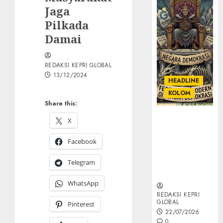
Jaga
Pilkada
Damai
REDAKSI KEPRI GLOBAL
13/12/2024
HEADLINE
KOLOM
Share this:
KOLOM |
X
Semantik
Kekuasaan
Facebook
dalam Kosa
Kata yang
Telegram
Berlutut
WhatsApp
REDAKSI KEPRI
GLOBAL
Pinterest
22/07/2026
0