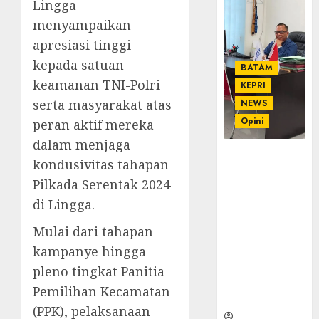
Lingga
menyampaikan
apresiasi tinggi
kepada satuan
BATAM
keamanan TNI-Polri
KEPRI
serta masyarakat atas
NEWS
Opini
peran aktif mereka
dalam menjaga
Ahmad Fakih
kondusivitas tahapan
Rambe, SH:
Pilkada Serentak 2024
Advokat
di Lingga.
Senior
dengan
Mulai dari tahapan
Pengalaman
kampanye hingga
dan
Integritas di
pleno tingkat Panitia
Dunia
Pemilihan Kecamatan
Hukum
(PPK), pelaksanaan