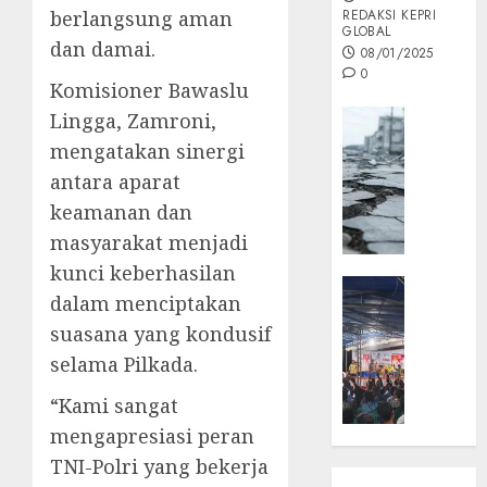
berlangsung aman
REDAKSI KEPRI
GLOBAL
dan damai.
08/01/2025
0
Komisioner Bawaslu
Opini
Lingga, Zamroni,
MISI
mengatakan sinergi
MAS
antara aparat
:
keamanan dan
Mitigas
masyarakat menjadi
Antisip
Megath
kunci keberhasilan
KEPRI
dalam menciptakan
NATUNA
05/12/202
suasana yang kondusif
NEWS
0
Opini
selama Pilkada.
Masyar
“Kami sangat
Sepem
mengapresiasi peran
Padati
Kampa
TNI-Polri yang bekerja
Pasan