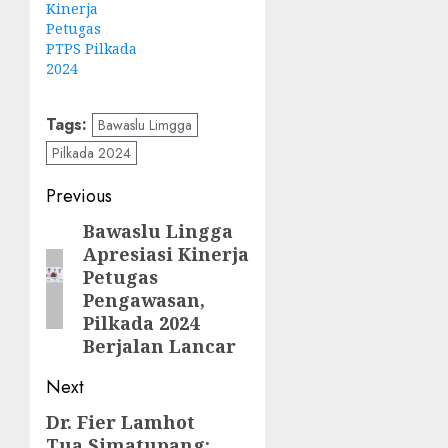
Kinerja
Petugas
PTPS Pilkada
2024
Tags:
Bawaslu Limgga
Pilkada 2024
Post
Previous
navigation
Bawaslu Lingga
Previous
Apresiasi Kinerja
post:
Petugas
Pengawasan,
Pilkada 2024
Berjalan Lancar
Next
Dr. Fier Lamhot
Next
Tua Simatupang: