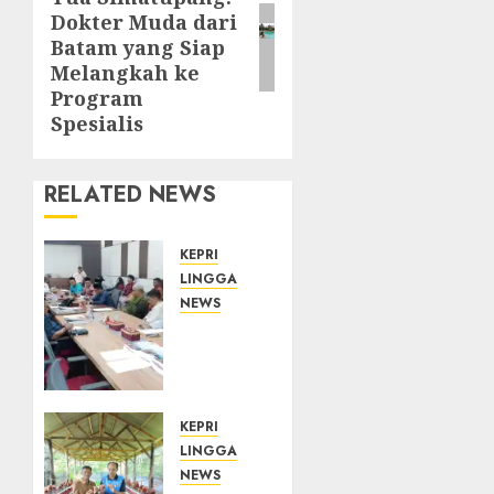
post:
Dokter Muda dari
Batam yang Siap
Melangkah ke
Program
Spesialis
RELATED NEWS
KEPRI
LINGGA
NEWS
Polemik
Lahan
PT
CSA,
Kades
KEPRI
Limbung
LINGGA
Tegas:
NEWS