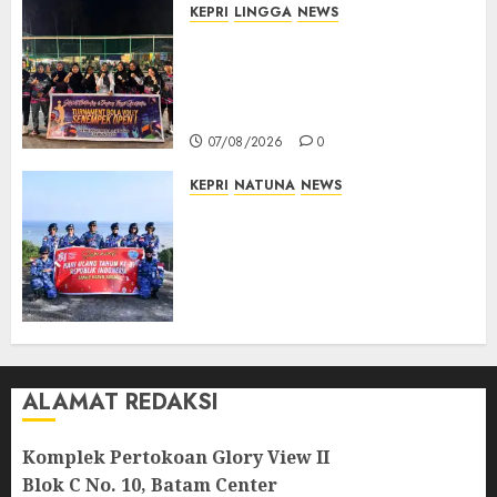
KEPRI
LINGGA
NEWS
Ketua DPRD Lingga Maya Sari
Buka Turnamen Voli
Senempek Open I, Dorong
Lahirnya Atlet Berprestasi
07/08/2026
0
KEPRI
NATUNA
NEWS
Merah Putih Raksasa Berkibar
di Perbatasan, TNI AU dan
Lintas Instansi Perkuat
Semangat Kebangsaan di
Natuna
07/08/2026
0
ALAMAT REDAKSI
Komplek Pertokoan Glory View II
Blok C No. 10, Batam Center