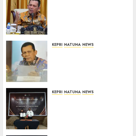
Tim Konsultan Kawal
Revitalisasi 107 Sekolah di
Kepri, Pastikan Pembangunan
Berkualitas dan Tepat
Sasaran
07/08/2026
0
KEPRI
NATUNA
NEWS
Revitalisasi 107 Sekolah di
Kepri Telan Rp97 Miliar,
Pemerintah Prioritaskan
Wilayah 3T untuk Perkuat
Mutu Pendidikan
07/08/2026
0
KEPRI
NATUNA
NEWS
Kejari Natuna dan KPU Teken
Kerja Sama Lima Tahun,
Perkuat Pendampingan
Hukum Penyelenggaraan
Pemilu
07/08/2026
0