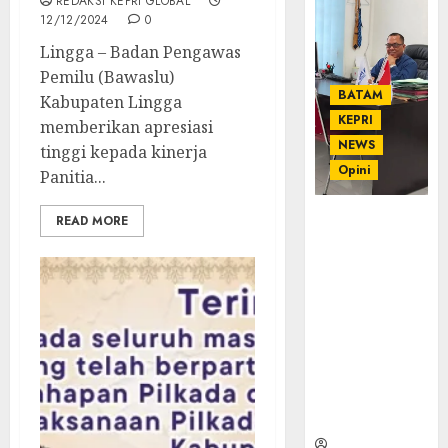
REDAKSI KEPRI GLOBAL
12/12/2024
0
Lingga – Badan Pengawas
Pemilu (Bawaslu)
BATAM
Kabupaten Lingga
KEPRI
memberikan apresiasi
NEWS
tinggi kepada kinerja
Opini
Panitia...
Ahmad Fakih
READ MORE
Rambe, SH:
Advokat
Senior
dengan
Pengalaman
dan
Integritas di
Dunia
Hukum