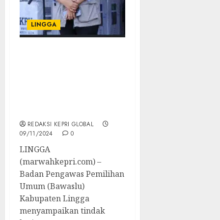
LINGGA
Bawaslu Kabupaten
Lingga Gelar Press
Release Tindak Lanjut
Laporan Dugaan
Pelanggaran Pilkada
2024
REDAKSI KEPRI GLOBAL
09/11/2024
0
LINGGA
(marwahkepri.com) –
Badan Pengawas Pemilihan
Umum (Bawaslu)
Kabupaten Lingga
menyampaikan tindak