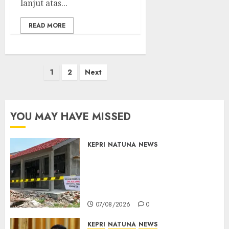
lanjut atas...
READ MORE
Posts
1
2
Next
pagination
YOU MAY HAVE MISSED
KEPRI
NATUNA
NEWS
Revitalisasi 107 Sekolah
Dimulai, Pemprov Kepri
Prioritaskan Wilayah 3T dan
Sekolah Rusak
07/08/2026
0
KEPRI
NATUNA
NEWS