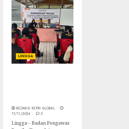
LINGGA
Bawaslu Lingga Harap
Peserta Bimtek Pengawas
TPS di Kecamatan
Bakung Serumpun Lebih
Optimal
REDAKSI KEPRI GLOBAL
17/11/2024
0
Lingga – Badan Pengawas