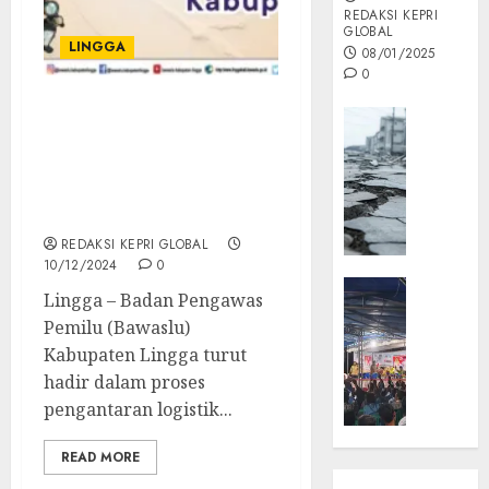
REDAKSI KEPRI
GLOBAL
LINGGA
08/01/2025
0
Opini
Bawaslu Lingga Hadiri
Pengantaran Logistik
MISI
Pasca Perhitungan Suara
MAS
Pilkada 2024 ke KPU
:
Provinsi Kepri
Mitigas
Antisip
REDAKSI KEPRI GLOBAL
10/12/2024
0
Megath
KEPRI
Lingga – Badan Pengawas
NATUNA
05/12/202
Pemilu (Bawaslu)
NEWS
Kabupaten Lingga turut
0
Opini
hadir dalam proses
Masyar
pengantaran logistik...
Sepem
Padati
READ MORE
Kampa
Pasan