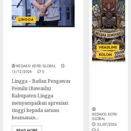
LINGGA
Bawaslu Lingga
Apresiasi TNI-Polri dan
HEADLINE
Masyarakat Jaga Pilkada
KOLOM
Damai
REDAKSI KEPRI GLOBAL
KOLOM |
13/12/2024
0
Semantik
Lingga – Badan Pengawas
Kekuasaan
Pemilu (Bawaslu)
dalam Kosa
Kata yang
Kabupaten Lingga
Berlutut
menyampaikan apresiasi
tinggi kepada satuan
REDAKSI KEPRI
keamanan...
GLOBAL
22/07/2026
0
READ MORE