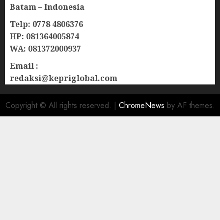
Batam – Indonesia
Telp: 0778 4806376
HP: 081364005874
WA: 081372000937
Email :
redaksi@kepriglobal.com
Copyright © All rights reserved.
|
ChromeNews
by AF themes.