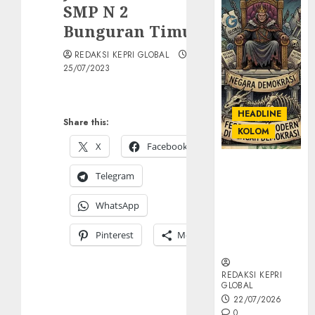
SMP N 2
Bunguran Timur
REDAKSI KEPRI GLOBAL
25/07/2023
HEADLINE
Share this:
KOLOM
X
Facebook
KOLOM |
Telegram
Semantik
Kekuasaan
WhatsApp
dalam Kosa
Kata yang
Pinterest
More
Berlutut
REDAKSI KEPRI
GLOBAL
22/07/2026
0