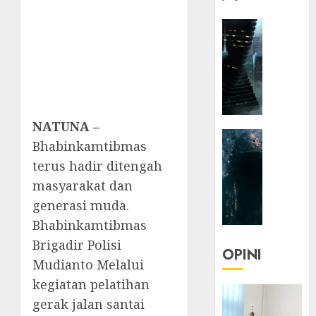
HEADLIN
KOLOM
NASIONA
TEKNOLO
KOLO
|
Parado
NATUNA –
HEADLIN
Utopia
Bhabinkamtibmas
KOLOM
terus hadir ditengah
TEKNOLO
05/06/20
masyarakat dan
KOLO
0
|
generasi muda.
Senjak
Bhabinkamtibmas
Human
Brigadir Polisi
OPINI
Mudianto Melalui
23/03/20
kegiatan pelatihan
0
gerak jalan santai