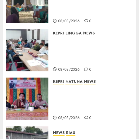
Cempaka Putih hingga Akses
Air Lengit–Selemam
08/08/2026
0
KEPRI
LINGGA
NEWS
Polemik Lahan PT CSA, Kades
Limbung Tegas: Tak Akan
Teken Surat Tanah Tanpa
Bukti Sah
08/08/2026
0
KEPRI
NATUNA
NEWS
Reses DPRD Kepri di Natuna
Buka Ruang Aspirasi, Warga
Optimistis Usulan
Pembangunan Diperjuangkan
08/08/2026
0
NEWS
RIAU