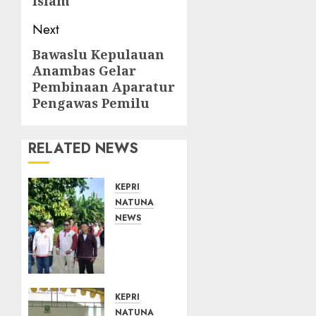
Islam
Next
Bawaslu Kepulauan
Next
Anambas Gelar
post:
Pembinaan Aparatur
Pengawas Pemilu
RELATED NEWS
KEPRI
NATUNA
NEWS
Semarak
HUT
ke-19
Desa
Selading,
KEPRI
Marzuki
NATUNA