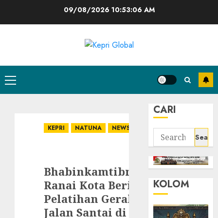
Skip
09/08/2026
10:53:06 AM
to
content
Primary
Menu
CARI
KEPRI
NATUNA
NEWS
Search
for:
Bhabinkamtibmas
KOLOM
Ranai Kota Beri
Pelatihan Gerak
Jalan Santai di