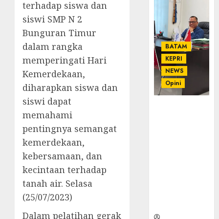
terhadap siswa dan
siswi SMP N 2
Bunguran Timur
dalam rangka
BATAM
memperingati Hari
KEPRI
NEWS
Kemerdekaan,
Opini
diharapkan siswa dan
siswi dapat
Ahmad Fakih
memahami
Rambe, SH:
pentingnya semangat
Advokat
Senior
kemerdekaan,
dengan
kebersamaan, dan
Pengalaman
kecintaan terhadap
dan
tanah air. Selasa
Integritas di
Dunia
(25/07/2023)
Hukum
Dalam pelatihan gerak