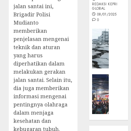
REDAKSI KEPRI
jalan santai ini,
GLOBAL
Brigadir Polisi
08/01/2025
0
Mudianto
memberikan
Opini
penjelasan mengenai
MISI
MAS
teknik dan aturan
:
yang harus
Mitigas
diperhatikan dalam
Antisip
melakukan gerakan
Megath
KEPRI
jalan santai. Selain itu,
NATUNA
05/12/202
dia juga memberikan
NEWS
0
informasi mengenai
Opini
pentingnya olahraga
Masyar
Sepem
dalam menjaga
Padati
kesehatan dan
Kampa
kebugaran tubuh.
Pasan