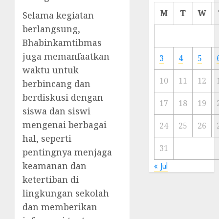
Cermi
M
T
W
Selama kegiatan
Meski
berlangsung,
Ada
Bhabinkamtibmas
Artis
Ibu
juga memanfaatkan
3
4
5
Kota
waktu untuk
10
11
12
berbincang dan
23/11/20
berdiskusi dengan
0
17
18
19
siswa dan siswi
mengenai berbagai
24
25
26
hal, seperti
31
pentingnya menjaga
keamanan dan
« Jul
ketertiban di
lingkungan sekolah
dan memberikan