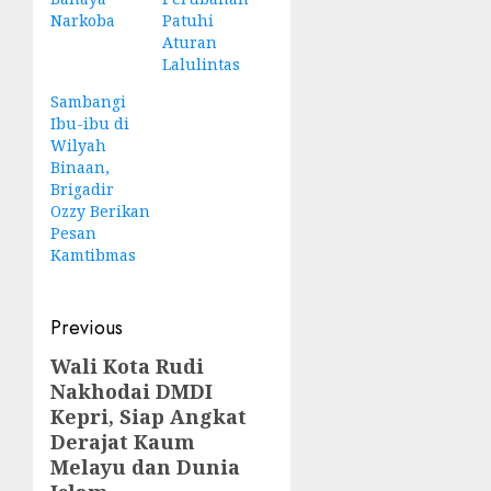
Narkoba
Patuhi
Aturan
Lalulintas
Sambangi
Ibu-ibu di
Wilyah
Binaan,
Brigadir
Ozzy Berikan
Pesan
Kamtibmas
Post
Previous
navigation
Wali Kota Rudi
Previous
Nakhodai DMDI
post:
Kepri, Siap Angkat
Derajat Kaum
Melayu dan Dunia