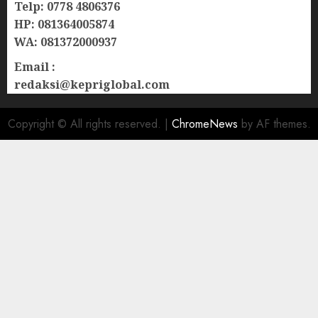
Telp: 0778 4806376
HP: 081364005874
WA: 081372000937
Email :
redaksi@kepriglobal.com
Copyright © All rights reserved.
|
ChromeNews
by AF themes.