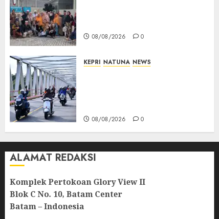
PT Arara Abadi-AAP Sinarmas
Distrik Merawang Berikan
Bantuan Operasi Gratis
08/08/2026
0
KEPRI
NATUNA
NEWS
Bendera Merah Putih
Berkibar di Jalanan Natuna,
TNI AU Gelorakan Semangat
Kemerdekaan
08/08/2026
0
ALAMAT REDAKSI
Komplek Pertokoan Glory View II
Blok C No. 10, Batam Center
Batam – Indonesia