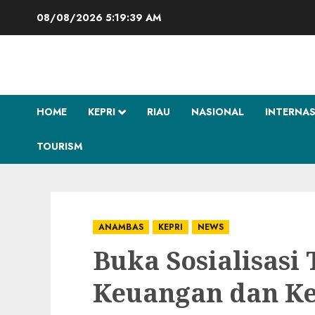
Skip
08/08/2026
5:19:40 AM
to
content
HOME
KEPRI
RIAU
NASIONAL
INTERNA
TOURISM
ANAMBAS
KEPRI
NEWS
Buka Sosialisasi
Keuangan dan Kes