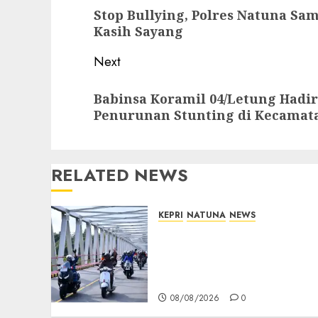
navigation
Previous
Stop Bullying, Polres Natuna Sa
post:
Kasih Sayang
Next
Next
Babinsa Koramil 04/Letung Hadir
post:
Penurunan Stunting di Kecamata
RELATED NEWS
KEPRI
NATUNA
NEWS
Bendera Merah Putih
Berkibar di Jalanan
Natuna, TNI AU Gelorakan
Semangat Kemerdekaan
08/08/2026
0