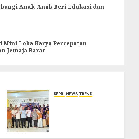
mbangi Anak-Anak Beri Edukasi dan
i Mini Loka Karya Percepatan
n Jemaja Barat
KEPRI
NEWS
TREND
Ombudsman Kepri
Tampung Puluhan
Keluhan Warga Bintan,
Mulai dari Bantuan Sosial,
BBM Solar, Hingga Lampu
Jalan