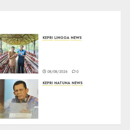
KEPRI
LINGGA
NEWS
Produksi Belum Mampu
Penuhi Pasar, BUMDes Desa
Keton Berharap Dukungan
Penambahan Ayam Petelur
08/08/2026
0
KEPRI
NATUNA
NEWS
Revitalisasi 107 Sekolah di
Kepri Telan Rp97 Miliar,
Pemerintah Prioritaskan
Wilayah 3T untuk Perkuat
Mutu Pendidikan
07/08/2026
0