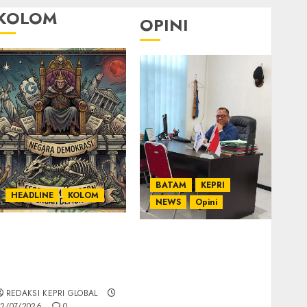
KOLOM
OPINI
BATAM
KEPRI
HEADLINE
KOLOM
NEWS
Opini
KOLOM | Semantik
Ahmad Fakih Rambe,
Kekuasaan dalam
SH: Advokat Senior
Kosa Kata yang
dengan Pengalaman
Berlutut
dan Integritas di
REDAKSI KEPRI GLOBAL
Dunia Hukum
2/07/2026
0