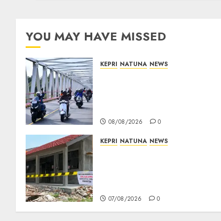
YOU MAY HAVE MISSED
KEPRI
NATUNA
NEWS
Bendera Merah Putih
Berkibar di Jalanan Natuna,
TNI AU Gelorakan Semangat
Kemerdekaan
08/08/2026
0
KEPRI
NATUNA
NEWS
Revitalisasi 107 Sekolah
Dimulai, Pemprov Kepri
Prioritaskan Wilayah 3T dan
Sekolah Rusak
07/08/2026
0