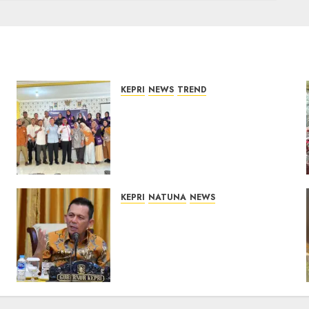
08/08/2026
0
KEPRI
NEWS
TREND
Ombudsman Kepri Tampung
Puluhan Keluhan Warga
Bintan, Mulai dari Bantuan
Sosial, BBM Solar, Hingga
Lampu Jalan
08/08/2026
0
KEPRI
NATUNA
NEWS
Tim Konsultan Kawal
Revitalisasi 107 Sekolah di
Kepri, Pastikan
Pembangunan Berkualitas
dan Tepat Sasaran
07/08/2026
0