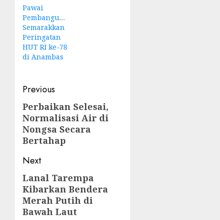
Pawai
Pembangunan
Semarakkan
Peringatan
HUT RI ke-78
di Anambas
Post
Previous
navigation
Perbaikan Selesai,
Previous
Normalisasi Air di
post:
Nongsa Secara
Bertahap
Next
Lanal Tarempa
Next
Kibarkan Bendera
post:
Merah Putih di
Bawah Laut