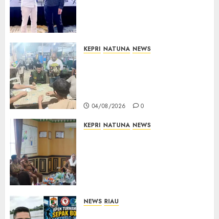
Internasional, Bawa Gagasan
Pengembangan Bedah
Ortopedi Asia Tenggara
05/08/2026
0
KEPRI
NATUNA
NEWS
Raja Mustakim dan Domino
Natuna, Saat Permainan
Tradisional Menjadi Perekat
Persaudaraan Warga
04/08/2026
0
KEPRI
NATUNA
NEWS
Natuna Pacu Pembinaan
Kafilah MTQ Sejak Dini,
Bupati: Target Bukan Sekadar
Empat Besar, Tapi Jadi yang
Terbaik
04/08/2026
0
NEWS
RIAU
Sambut HUT RI ke-81, Pemuda