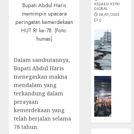
Bupati Abdul Haris
REDAKSI KEPRI
GLOBAL
memimpin upacara
08/01/2025
0
peringatan kemerdekaan
HUT RI ke-78. (Foto:
Opini
humas)
MISI
MAS
:
Dalam sambutannya,
Mitigas
Antisip
Bupati Abdul Haris
Megath
menegaskan makna
KEPRI
mendalam yang
NATUNA
05/12/202
NEWS
terkandung dalam
0
Opini
perayaan
Masyar
kemerdekaan yang
Sepem
telah berjalan selama
Padati
78 tahun.
Kampa
Pasan