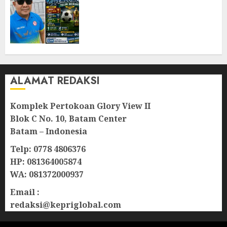
dan Pemerintahan Teluk
Meranti Gelar Open
Turnamen Sepak Bola Pemuda
Cup 2026
04/08/2026
0
ALAMAT REDAKSI
Komplek Pertokoan Glory View II
Blok C No. 10, Batam Center
Batam – Indonesia
Telp: 0778 4806376
HP: 081364005874
WA: 081372000937
Email :
redaksi@kepriglobal.com