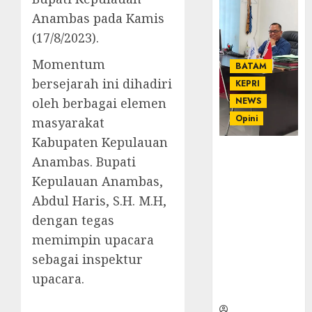
Anambas pada Kamis
(17/8/2023).
Momentum
BATAM
bersejarah ini dihadiri
KEPRI
oleh berbagai elemen
NEWS
Opini
masyarakat
Kabupaten Kepulauan
Ahmad Fakih
Anambas. Bupati
Rambe, SH:
Kepulauan Anambas,
Advokat
Abdul Haris, S.H. M.H,
Senior
dengan
dengan tegas
Pengalaman
memimpin upacara
dan
sebagai inspektur
Integritas di
Dunia
upacara.
Hukum