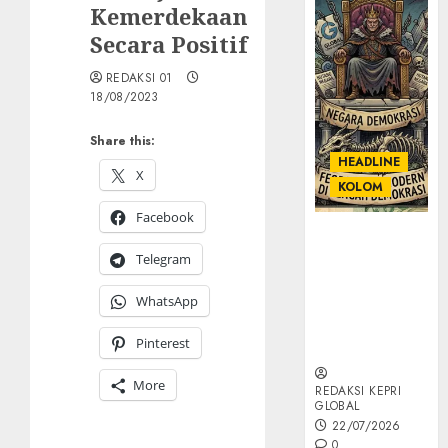
Kemerdekaan
Secara Positif
REDAKSI 01
18/08/2023
Share this:
HEADLINE
X
KOLOM
Facebook
KOLOM |
Semantik
Telegram
Kekuasaan
WhatsApp
dalam Kosa
Kata yang
Pinterest
Berlutut
More
REDAKSI KEPRI
GLOBAL
22/07/2026
0