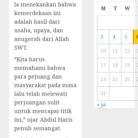
Ia menekankan bahwa
Cermi
M
T
W
kemerdekaan ini
Meski
Ada
adalah hasil dari
Artis
usaha, upaya, dan
Ibu
3
4
5
anugerah dari Allah
Kota
SWT.
10
11
12
23/11/20
“Kita harus
0
17
18
19
memahami bahwa
para pejuang dan
24
25
26
masyarakat pada masa
lalu telah melewati
31
perjuangan sulit
« Jul
untuk mencapai titik
ini,” ujar Abdul Haris
penuh semangat.