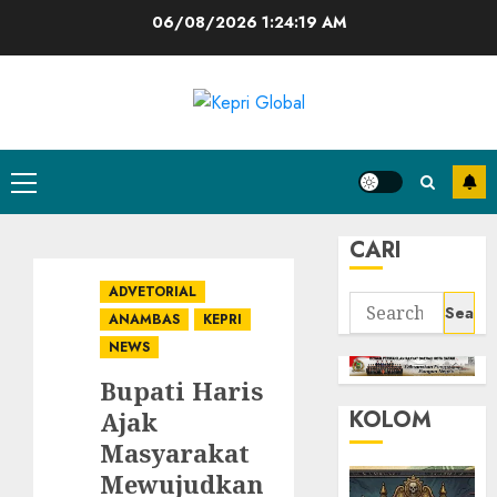
Skip
06/08/2026
1:24:20 AM
to
content
Primary
Menu
CARI
ADVETORIAL
Search
ANAMBAS
KEPRI
for:
NEWS
Bupati Haris
KOLOM
Ajak
Masyarakat
Mewujudkan