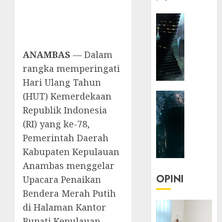
HEADLIN
KOLOM
NASIONA
TEKNOLO
ANAMBAS
— Dalam
KOLO
rangka memperingati
|
Hari Ulang Tahun
Parado
(HUT) Kemerdekaan
HEADLIN
Utopia
KOLOM
Republik Indonesia
TEKNOLO
05/06/20
(RI) yang ke-78,
KOLO
Pemerintah Daerah
0
|
Kabupaten Kepulauan
Senjak
Human
Anambas menggelar
OPINI
Upacara Penaikan
23/03/20
Bendera Merah Putih
0
di Halaman Kantor
Bupati Kepulauan