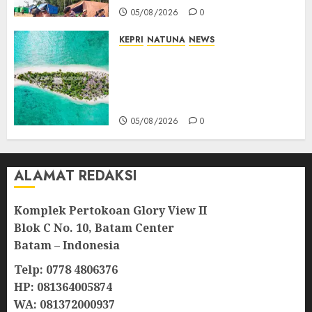
05/08/2026
0
KEPRI
NATUNA
NEWS
Negara Hadir di Perbatasan,
Pembangunan Tanggul Pulau
Kepala Bawa Harapan Baru
bagi Warga
05/08/2026
0
ALAMAT REDAKSI
Komplek Pertokoan Glory View II
Blok C No. 10, Batam Center
Batam – Indonesia
Telp: 0778 4806376
HP: 081364005874
WA: 081372000937