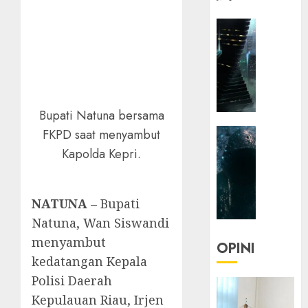
HEADLIN
KOLOM
NASIONA
TEKNOLO
KOLO
|
Bupati Natuna bersama
Parado
HEADLIN
FKPD saat menyambut
Utopia
KOLOM
Kapolda Kepri.
TEKNOLO
05/06/20
KOLO
0
|
NATUNA –
Bupati
Senjak
Natuna, Wan Siswandi
Human
menyambut
OPINI
23/03/20
kedatangan Kepala
Polisi Daerah
0
Kepulauan Riau, Irjen