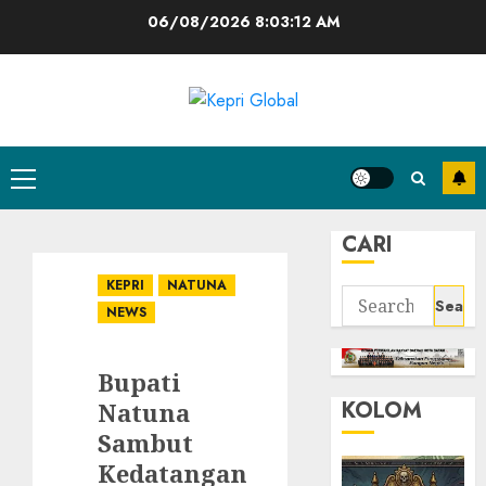
Skip
06/08/2026
8:03:13 AM
to
content
Primary
Menu
CARI
KEPRI
NATUNA
Search
NEWS
for:
Bupati
KOLOM
Natuna
Sambut
Kedatangan