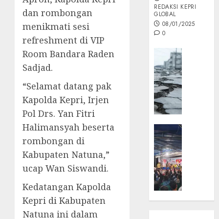
REDAKSI KEPRI
dan rombongan
GLOBAL
08/01/2025
menikmati sesi
0
refreshment di VIP
Opini
Room Bandara Raden
MISI
Sadjad.
MAS
“Selamat datang pak
:
Mitigas
Kapolda Kepri, Irjen
Antisip
Pol Drs. Yan Fitri
Megath
Halimansyah beserta
KEPRI
NATUNA
rombongan di
05/12/202
NEWS
Kabupaten Natuna,”
0
Opini
ucap Wan Siswandi.
Masyar
Sepem
Kedatangan Kapolda
Padati
Kepri di Kabupaten
Kampa
Natuna ini dalam
Pasan