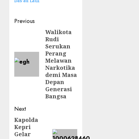
Das’ad Latif
Post
Previous
navigation
Walikota
Previous
Rudi
post:
Serukan
Perang
Melawan
Narkotika
demi Masa
Depan
Generasi
Bangsa
Next
Kapolda
Next
Kepri
post:
Gelar