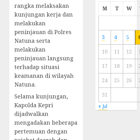
rangka melaksakan
Cermi
M
T
W
Meski
kunjungan kerja dan
Ada
melakukan
Artis
peninjauan di Polres
Ibu
3
4
5
Natuna serta
Kota
melakukan
10
11
12
23/11/20
peninjauan langsung
0
17
18
19
terhadap situasi
keamanan di wilayah
24
25
26
Natuna.
31
Selama kunjungan,
Kapolda Kepri
« Jul
dijadwalkan
mengadakan beberapa
pertemuan dengan