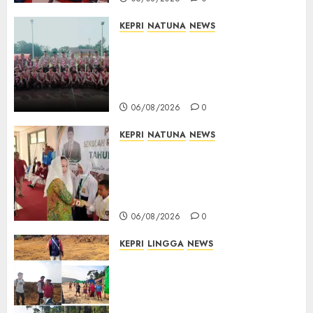
KEPRI
NATUNA
NEWS
16 Putra-Putri Terbaik Natuna
Digembleng Jelang Jambore
Nasional XII 2026, Wabup
Jarmin: Kalian Duta Daerah
06/08/2026
0
KEPRI
NATUNA
NEWS
Cen Sui Lan Buka MPLS
Sekolah Rakyat Natuna,
Tanamkan Semangat Raih
Masa Depan Gemilang
06/08/2026
0
KEPRI
LINGGA
NEWS
Ribuan Pekerja Lokal PT CSA
Kompak Siap Turun ke RDP,
Tegaskan Perusahaan Jadi
Sumber Penghidupan