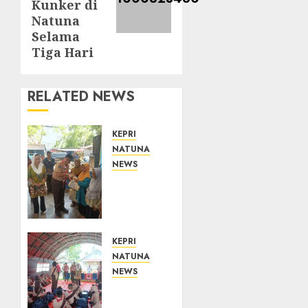
Kunker di
Natuna
Selama
Tiga Hari
RELATED NEWS
KEPRI
NATUNA
NEWS
Dari
Ujung
Negeri,
Tower
Bersama
KEPRI
Group
NATUNA
Hadir
NEWS
Bawa
Bupati
Kepedulian
Natuna