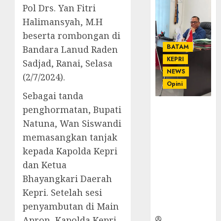
Pol Drs. Yan Fitri
Halimansyah, M.H
beserta rombongan di
BATAM
Bandara Lanud Raden
KEPRI
Sadjad, Ranai, Selasa
NEWS
(2/7/2024).
Opini
Sebagai tanda
penghormatan, Bupati
Ahmad Fakih
Rambe, SH:
Natuna, Wan Siswandi
Advokat
memasangkan tanjak
Senior
kepada Kapolda Kepri
dengan
Pengalaman
dan Ketua
dan
Bhayangkari Daerah
Integritas di
Kepri. Setelah sesi
Dunia
penyambutan di Main
Hukum
Apron, Kapolda Kepri