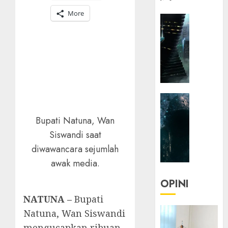
More
HEADLIN
KOLOM
NASIONA
TEKNOLO
KOLO
|
Parado
HEADLIN
Utopia
KOLOM
Bupati Natuna, Wan
TEKNOLO
05/06/20
Siswandi saat
KOLO
0
|
diwawancara sejumlah
Senjak
awak media.
Human
OPINI
23/03/20
NATUNA –
Bupati
0
Natuna, Wan Siswandi
mengucapkan ribuan