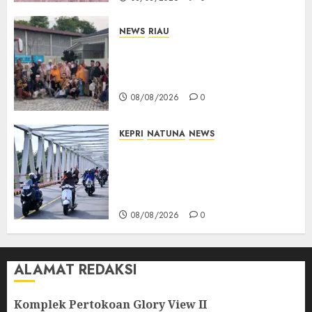
NEWS
RIAU
PT Arara Abadi-AAP Sinarmas
Distrik Merawang Berikan
Bantuan Operasi Gratis
08/08/2026
0
KEPRI
NATUNA
NEWS
Bendera Merah Putih
Berkibar di Jalanan Natuna,
TNI AU Gelorakan Semangat
Kemerdekaan
08/08/2026
0
ALAMAT REDAKSI
Komplek Pertokoan Glory View II