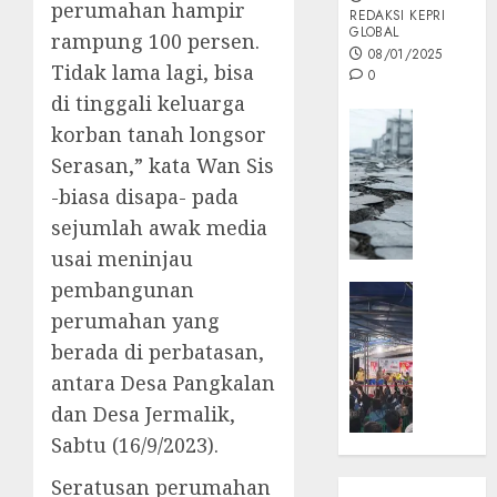
perumahan hampir
REDAKSI KEPRI
GLOBAL
rampung 100 persen.
08/01/2025
Tidak lama lagi, bisa
0
di tinggali keluarga
Opini
korban tanah longsor
MISI
Serasan,” kata Wan Sis
MAS
-biasa disapa- pada
:
Mitigas
sejumlah awak media
Antisip
usai meninjau
Megath
pembangunan
KEPRI
NATUNA
perumahan yang
05/12/202
NEWS
berada di perbatasan,
0
Opini
antara Desa Pangkalan
Masyar
dan Desa Jermalik,
Sepem
Sabtu (16/9/2023).
Padati
Kampa
Seratusan perumahan
Pasan