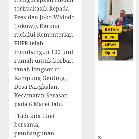
terimakasih kepada
Presiden Joko Widodo
(Jokowi). Karena
BATAM
melalui Kementerian
KEPRI
PUPR telah
NEWS
membangun 100 unit
Opini
rumah untuk korban
Ahmad Fakih
tanah longsor di
Rambe, SH:
Kampung Genting,
Advokat
Desa Pangkalan,
Senior
Kecamatan Serasan
dengan
Pengalaman
pada 6 Maret lalu.
dan
“Tadi kita lihat
Integritas di
Dunia
bersama,
Hukum
pembangunan