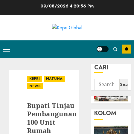
Skip
09/08/2026
4:20:57 PM
to
content
Primary
Menu
CARI
KEPRI
NATUNA
Search
NEWS
for:
Bupati Tinjau
KOLOM
Pembangunan
100 Unit
Rumah