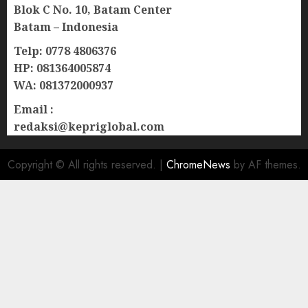
Blok C No. 10, Batam Center
Batam – Indonesia
Telp: 0778 4806376
HP: 081364005874
WA: 081372000937
Email :
redaksi@kepriglobal.com
Copyright © All rights reserved.
|
ChromeNews
by AF themes.