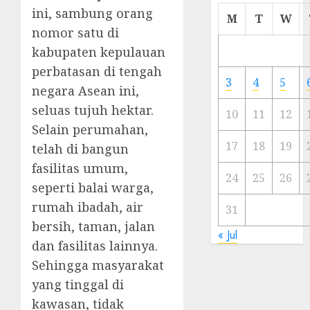
ini, sambung orang
Cermi
M
T
W
Meski
nomor satu di
Ada
kabupaten kepulauan
Artis
perbatasan di tengah
Ibu
3
4
5
negara Asean ini,
Kota
seluas tujuh hektar.
10
11
12
23/11/20
Selain perumahan,
0
17
18
19
telah di bangun
fasilitas umum,
24
25
26
seperti balai warga,
rumah ibadah, air
31
bersih, taman, jalan
« Jul
dan fasilitas lainnya.
Sehingga masyarakat
yang tinggal di
kawasan, tidak