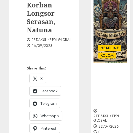
Korban
Longsor
Serasan,
Natuna
REDAKSI KEPRI GLOBAL
16/09/2023
HEADLINE
KOLOM
Share this:
KOLOM |
Semantik
X
Kekuasaan
dalam Kosa
Facebook
Kata yang
Berlutut
Telegram
WhatsApp
REDAKSI KEPRI
GLOBAL
22/07/2026
Pinterest
0