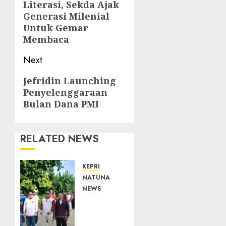
Literasi, Sekda Ajak
post:
Generasi Milenial
Untuk Gemar
Membaca
Next
Next
Jefridin Launching
Penyelenggaraan
post:
Bulan Dana PMI
RELATED NEWS
KEPRI
NATUNA
NEWS
Semarak
HUT
ke-19