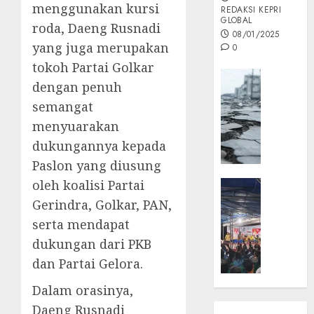
menggunakan kursi
REDAKSI KEPRI
GLOBAL
roda, Daeng Rusnadi
08/01/2025
yang juga merupakan
0
tokoh Partai Golkar
Opini
dengan penuh
MISI
semangat
MAS
menyuarakan
:
Mitigas
dukungannya kepada
Antisip
Paslon yang diusung
Megath
oleh koalisi Partai
KEPRI
NATUNA
Gerindra, Golkar, PAN,
05/12/202
NEWS
serta mendapat
0
Opini
dukungan dari PKB
Masyar
dan Partai Gelora.
Sepem
Padati
Dalam orasinya,
Kampa
Daeng Rusnadi
Pasan