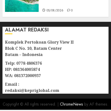
bagi Warga
05/08/2026
0
ALAMAT REDAKSI
Komplek Pertokoan Glory View II
Blok C No. 10, Batam Center
Batam – Indonesia
Telp: 0778 4806376
HP: 081364005874
WA: 081372000937
Email :
redaksi@kepriglobal.com
Copyright © All rights reserved.
|
ChromeNews
by AF themes.