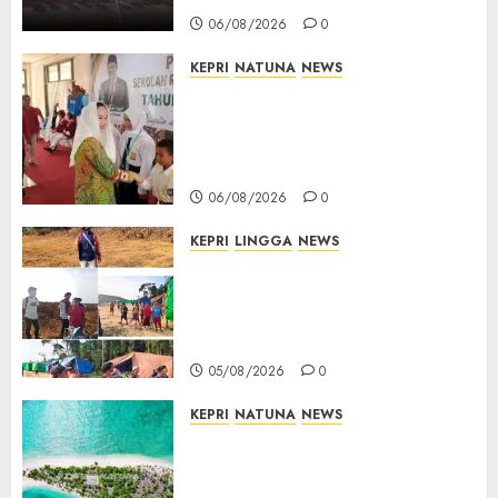
06/08/2026
0
KEPRI
NATUNA
NEWS
Cen Sui Lan Buka MPLS
Sekolah Rakyat Natuna,
Tanamkan Semangat Raih
Masa Depan Gemilang
06/08/2026
0
KEPRI
LINGGA
NEWS
Ribuan Pekerja Lokal PT CSA
Kompak Siap Turun ke RDP,
Tegaskan Perusahaan Jadi
Sumber Penghidupan
05/08/2026
0
KEPRI
NATUNA
NEWS
Negara Hadir di Perbatasan,
Pembangunan Tanggul Pulau
Kepala Bawa Harapan Baru