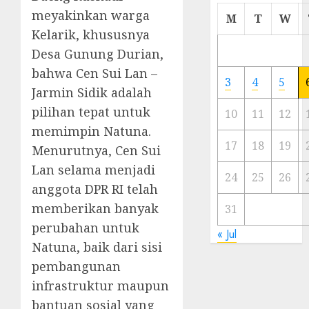
Cermi
meyakinkan warga
M
T
W
Meski
Kelarik, khususnya
Ada
Desa Gunung Durian,
Artis
bahwa Cen Sui Lan –
Ibu
3
4
5
Kota
Jarmin Sidik adalah
pilihan tepat untuk
10
11
12
23/11/20
memimpin Natuna.
0
17
18
19
Menurutnya, Cen Sui
Lan selama menjadi
24
25
26
anggota DPR RI telah
memberikan banyak
31
perubahan untuk
« Jul
Natuna, baik dari sisi
pembangunan
infrastruktur maupun
bantuan sosial yang