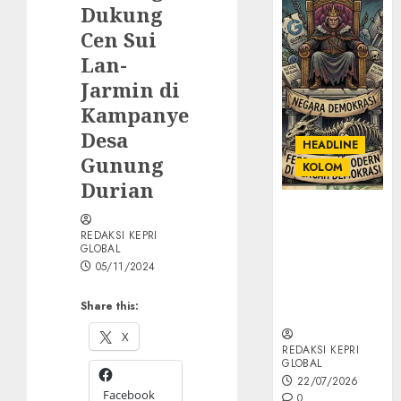
Dukung
Cen Sui
Lan-
Jarmin di
Kampanye
Desa
HEADLINE
Gunung
KOLOM
Durian
KOLOM |
Semantik
REDAKSI KEPRI
GLOBAL
Kekuasaan
05/11/2024
dalam Kosa
Kata yang
Share this:
Berlutut
X
REDAKSI KEPRI
GLOBAL
22/07/2026
Facebook
0