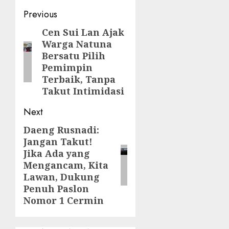
Post
Previous
navigation
Cen Sui Lan Ajak
Previous
Warga Natuna
post:
Bersatu Pilih
Pemimpin
Terbaik, Tanpa
Takut Intimidasi
Next
Daeng Rusnadi:
Next
Jangan Takut!
post:
Jika Ada yang
Mengancam, Kita
Lawan, Dukung
Penuh Paslon
Nomor 1 Cermin