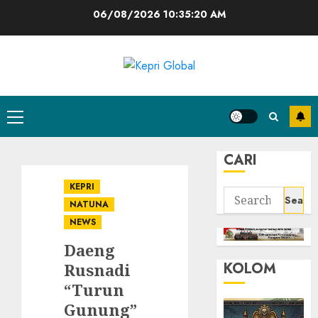
Skip
06/08/2026
10:35:20 AM
to
content
Primary
Menu
CARI
KEPRI
Search
NATUNA
for:
NEWS
Daeng
KOLOM
Rusnadi
“Turun
Gunung”