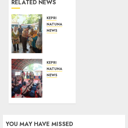
RELATED NEWS
KEPRI
NATUNA
NEWS
Dari
Ujung
Negeri,
Tower
Bersama
KEPRI
Group
NATUNA
Hadir
NEWS
Bawa
Bupati
Kepedulian
Natuna
Sosial,
Lepas
Bupati
Kontingen
Cen Sui
Jamnas
Lan
XII,
Dorong
Titip
YOU MAY HAVE MISSED
CSR
Pesan