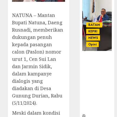
NATUNA – Mantan
Bupati Natuna, Daeng
BATAM
Rusnadi, memberikan
KEPRI
dukungan penuh
NEWS
kepada pasangan
Opini
calon (Paslon) nomor
Ahmad Fakih
urut 1, Cen Sui Lan
Rambe, SH:
dan Jarmin Sidik,
Advokat
dalam kampanye
Senior
dialogis yang
dengan
Pengalaman
diadakan di Desa
dan
Gunung Durian, Rabu
Integritas di
(5/11/2024).
Dunia
Hukum
Meski dalam kondisi