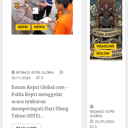
KEPRI
NEWS
KORPRI Polda Kepri
HEADLINE
Rayakan HUT KE-53
KOLOM
Dengan Syukuran Dan
Aksi Peduli Sesama
KOLOM |
REDAKSI KEPRI GLOBAL
Semantik
30/11/2024
0
Kekuasaan
dalam Kosa
Batam Kepri Global.com –
Kata yang
Polda Kepri menggelar
Berlutut
acara syukuran
memperingati Hari Ulang
REDAKSI KEPRI
Tahun (HUT)...
GLOBAL
22/07/2026
0