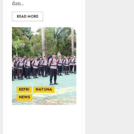
dan...
READ MORE
KEPRI
NATUNA
NEWS
Kapolres Natuna Pimpin
Apel Pergeseran Pasukan
untuk Pengamanan TPS