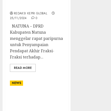
1,33 Triliun dan Fokus
pada Peningkatan PAD
REDAKSI KEPRI GLOBAL
25/11/2024
0
NATUNA – DPRD
Kabupaten Natuna
menggelar rapat paripurna
untuk Penyampaian
Pendapat Akhir Fraksi-
Fraksi terhadap...
READ MORE
NEWS
PGRI Lingga Timur
Rayakan HUT Ke-79
dengan Perlombaan dan