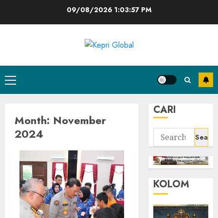
Skip
09/08/2026
1:03:58 PM
to
content
Primary
Menu
CARI
Month:
November
2024
Search
for:
KOLOM