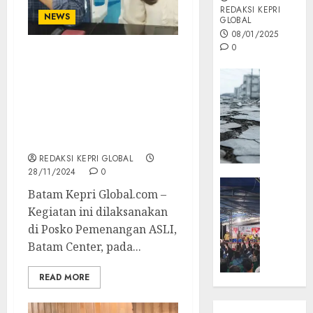
REDAKSI KEPRI
NEWS
GLOBAL
08/01/2025
0
Amsakar Bersama Li
Opini
Claudia Ucapkan Terima
Kasih Pada Seluruh Tim
MISI
Maupun Relawan Asli
MAS
Saat Gelar Konferensi
:
Pers
Mitigas
Antisip
REDAKSI KEPRI GLOBAL
Megath
28/11/2024
0
KEPRI
Batam Kepri Global.com –
NATUNA
05/12/202
Kegiatan ini dilaksanakan
NEWS
0
di Posko Pemenangan ASLI,
Opini
Batam Center, pada...
Masyar
Sepem
READ MORE
Padati
Kampa
Pasan