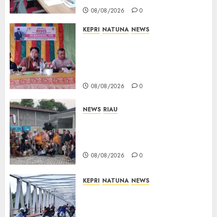
08/08/2026
0
KEPRI
NATUNA
NEWS
Reses DPRD Kepri di Natuna
Buka Ruang Aspirasi, Warga
Optimistis Usulan
Pembangunan Diperjuangkan
08/08/2026
0
NEWS
RIAU
PT Arara Abadi-AAP Sinarmas
Distrik Merawang Berikan
Bantuan Operasi Gratis
08/08/2026
0
KEPRI
NATUNA
NEWS
Bendera Merah Putih
Berkibar di Jalanan Natuna,
TNI AU Gelorakan Semangat