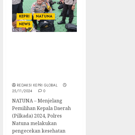
KEPRI
NATUNA
NEWS
Polres Natuna Pastikan
Kesiapan Personel untuk
Pengamanan Pilkada
2024 melalui Pengecekan
Kesehatan dan
Perlengkapan
REDAKSI KEPRI GLOBAL
25/11/2024
0
NATUNA – Menjelang
Pemilihan Kepala Daerah
(Pilkada) 2024, Polres
Natuna melakukan
pengecekan kesehatan