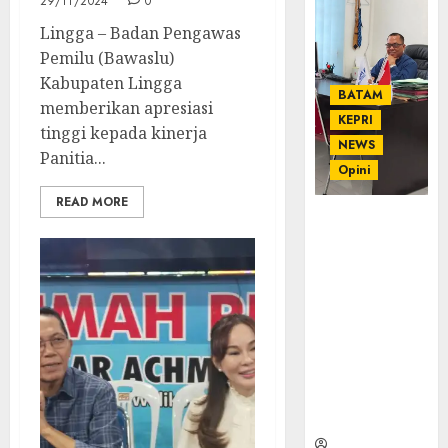
29/11/2024
0
Lingga – Badan Pengawas
Pemilu (Bawaslu)
Kabupaten Lingga
BATAM
memberikan apresiasi
KEPRI
tinggi kepada kinerja
NEWS
Panitia...
Opini
READ MORE
Ahmad Fakih
Rambe, SH:
Advokat
Senior
dengan
Pengalaman
dan
Integritas di
Dunia
Hukum