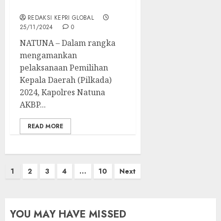
Pilkada 2024
REDAKSI KEPRI GLOBAL
25/11/2024
0
NATUNA – Dalam rangka
mengamankan
pelaksanaan Pemilihan
Kepala Daerah (Pilkada)
2024, Kapolres Natuna
AKBP...
READ MORE
Posts
1
2
3
4
…
10
Next
pagination
YOU MAY HAVE MISSED