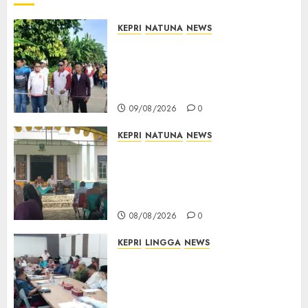
KEPRI
NATUNA
NEWS
Semarak HUT ke-19 Desa
Selading, Marzuki Ajak
Warga Rawat Kebersamaan
dan Kepedulian
09/08/2026
0
KEPRI
NATUNA
NEWS
Reses di Natuna, DPRD Kepri
Terima Aspirasi Jalan
Cempaka Putih hingga Akses
Air Lengit–Selemam
08/08/2026
0
KEPRI
LINGGA
NEWS
Polemik Lahan PT CSA, Kades
Limbung Tegas: Tak Akan
Teken Surat Tanah Tanpa
Bukti Sah