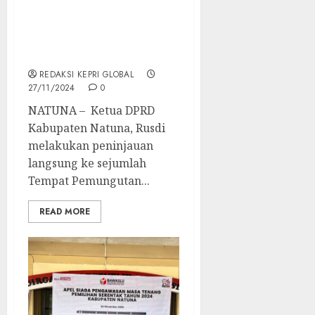
Ketua DPRD Kabupaten
Natuna Tinjau TPS:
Pastikan Proses Pemilu
Berjalan Lancar
REDAKSI KEPRI GLOBAL
27/11/2024
0
NATUNA – Ketua DPRD
Kabupaten Natuna, Rusdi
melakukan peninjauan
langsung ke sejumlah
Tempat Pemungutan...
READ MORE