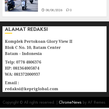
Kemerdekaan
08/08/2026
0
ALAMAT REDAKSI
Komplek Pertokoan Glory View II
Blok C No. 10, Batam Center
Batam – Indonesia
Telp: 0778 4806376
HP: 081364005874
WA: 081372000937
Email :
redaksi@kepriglobal.com
Copyright © All rights reserved.
|
ChromeNews
by AF themes.