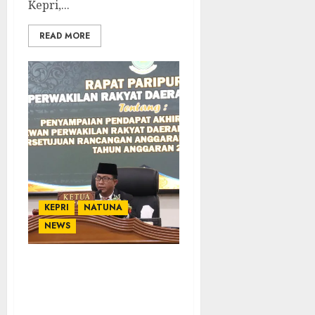
Kepri,...
READ MORE
KEPRI
NATUNA
NEWS
DPRD Kabupaten Natuna
Setujui RAPBD 2025
dengan Pendapatan Rp