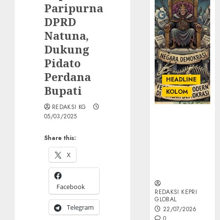
Paripurna
DPRD
Natuna,
Dukung
Pidato
Perdana
HEADLINE
Bupati
KOLOM
REDAKSI KG
KOLOM |
05/03/2025
Semantik
Kekuasaan
Share this:
dalam Kosa
X
Kata yang
Berlutut
Facebook
REDAKSI KEPRI
GLOBAL
Telegram
22/07/2026
0