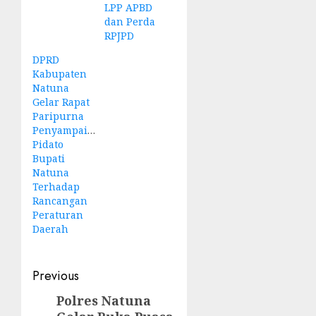
LPP APBD
dan Perda
RPJPD
DPRD
Kabupaten
Natuna
Gelar Rapat
Paripurna
Penyampaian
Pidato
Bupati
Natuna
Terhadap
Rancangan
Peraturan
Daerah
Post
Previous
navigation
Polres Natuna
Previous