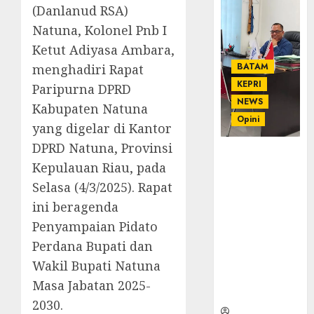
(Danlanud RSA)
Natuna, Kolonel Pnb I
Ketut Adiyasa Ambara,
BATAM
menghadiri Rapat
KEPRI
Paripurna DPRD
NEWS
Kabupaten Natuna
Opini
yang digelar di Kantor
DPRD Natuna, Provinsi
Ahmad Fakih
Kepulauan Riau, pada
Rambe, SH:
Advokat
Selasa (4/3/2025). Rapat
Senior
ini beragenda
dengan
Penyampaian Pidato
Pengalaman
Perdana Bupati dan
dan
Integritas di
Wakil Bupati Natuna
Dunia
Masa Jabatan 2025-
Hukum
2030.