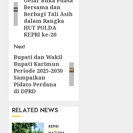
Gelar Buka Puasa
post:
Bersama dan
Berbagi Tali Asih
dalam Rangka
HUT POLDA
KEPRI ke-20
Next
Bupati dan Wakil
Next
Bupati Karimun
post:
Periode 2025-2030
Sampaikan
Pidato Perdana
di DPRD
RELATED NEWS
KEPRI
NATUNA