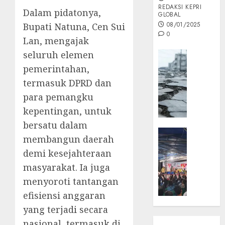
REDAKSI KEPRI
Dalam pidatonya,
GLOBAL
08/01/2025
Bupati Natuna, Cen Sui
0
Lan, mengajak
seluruh elemen
Opini
pemerintahan,
MISI
MAS
termasuk DPRD dan
:
para pemangku
Mitigas
kepentingan, untuk
Antisip
Megath
bersatu dalam
KEPRI
membangun daerah
NATUNA
05/12/202
demi kesejahteraan
NEWS
0
Opini
masyarakat. Ia juga
Masyar
menyoroti tantangan
Sepem
efisiensi anggaran
Padati
yang terjadi secara
Kampa
nasional, termasuk di
Pasan