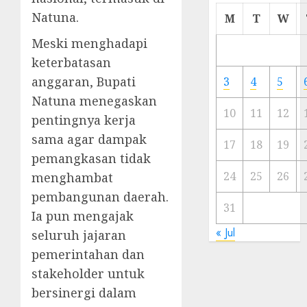
Cermi
Natuna.
M
T
W
Meski
Meski menghadapi
Ada
Artis
keterbatasan
Ibu
anggaran, Bupati
3
4
5
Kota
Natuna menegaskan
10
11
12
pentingnya kerja
23/11/20
sama agar dampak
0
17
18
19
pemangkasan tidak
24
25
26
menghambat
pembangunan daerah.
31
Ia pun mengajak
« Jul
seluruh jajaran
pemerintahan dan
stakeholder untuk
bersinergi dalam