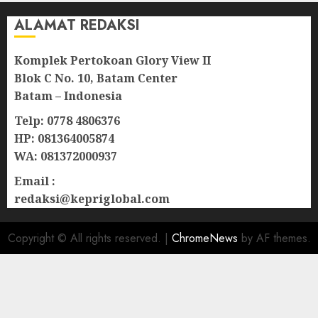
ALAMAT REDAKSI
Komplek Pertokoan Glory View II
Blok C No. 10, Batam Center
Batam – Indonesia
Telp: 0778 4806376
HP: 081364005874
WA: 081372000937
Email :
redaksi@kepriglobal.com
Copyright © All rights reserved.
|
ChromeNews
by AF themes.