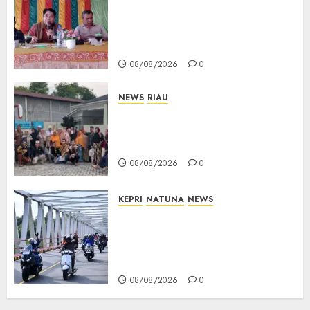
Reses DPRD Kepri di Natuna
Buka Ruang Aspirasi, Warga
Optimistis Usulan
Pembangunan Diperjuangkan
08/08/2026
0
NEWS
RIAU
PT Arara Abadi-AAP Sinarmas
Distrik Merawang Berikan
Bantuan Operasi Gratis
08/08/2026
0
KEPRI
NATUNA
NEWS
Bendera Merah Putih
Berkibar di Jalanan Natuna,
TNI AU Gelorakan Semangat
Kemerdekaan
08/08/2026
0