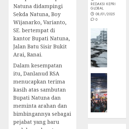
REDAKSI KEPRI
Natuna didampingi
GLOBAL
Sekda Natuna, Boy
08/01/2025
0
Wijanarko, Varianto,
SE. bertempat di
Opini
kantor Bupati Natuna,
MISI
MAS
Jalan Batu Sisir Bukit
:
Arai, Ranai.
Mitigas
Antisip
Dalam kesempatan
Megath
itu, Danlanud RSA
KEPRI
menucapkan terima
NATUNA
05/12/202
NEWS
kasih atas sambutan
0
Opini
Bupati Natuna dan
Masyar
meminta arahan dan
Sepem
bimbingannya sebagai
Padati
pejabat yang baru
Kampa
Pasan