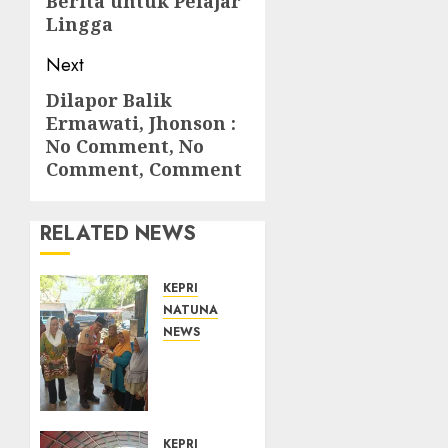
Berita untuk Pelajar
Lingga
Next
Dilapor Balik
Next
Ermawati, Jhonson :
post:
No Comment, No
Comment, Comment
RELATED NEWS
KEPRI
NATUNA
NEWS
Dari
Ujung
Negeri,
Tower
Bersama
KEPRI