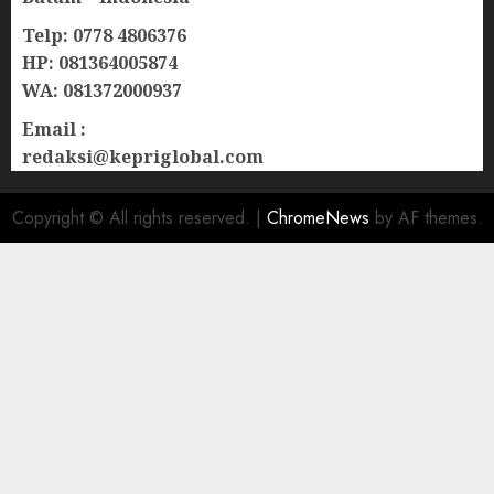
Telp: 0778 4806376
HP: 081364005874
WA: 081372000937
Email :
redaksi@kepriglobal.com
Copyright © All rights reserved.
|
ChromeNews
by AF themes.