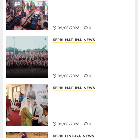
Kontingen Jamnas XII, Titip
Pesan Jaga Nama Baik Daerah
dan Utamakan Pendidikan
06/08/2026
0
KEPRI
NATUNA
NEWS
16 Putra-Putri Terbaik Natuna
Digembleng Jelang Jambore
Nasional XII 2026, Wabup
Jarmin: Kalian Duta Daerah
06/08/2026
0
KEPRI
NATUNA
NEWS
Cen Sui Lan Buka MPLS
Sekolah Rakyat Natuna,
Tanamkan Semangat Raih
Masa Depan Gemilang
06/08/2026
0
KEPRI
LINGGA
NEWS