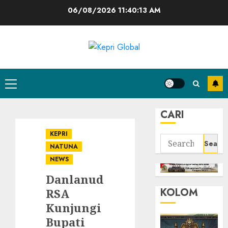
Skip
06/08/2026
11:40:13 AM
to
content
Primary
Menu
CARI
KEPRI
Search
NATUNA
for:
NEWS
Danlanud
KOLOM
RSA
Kunjungi
Bupati