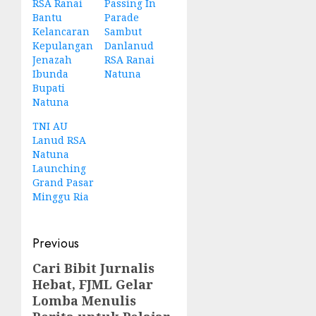
RSA Ranai
Passing In
Bantu
Parade
Kelancaran
Sambut
Kepulangan
Danlanud
Jenazah
RSA Ranai
Ibunda
Natuna
Bupati
Natuna
TNI AU
Lanud RSA
Natuna
Launching
Grand Pasar
Minggu Ria
Post
Previous
navigation
Cari Bibit Jurnalis
Previous
Hebat, FJML Gelar
post:
Lomba Menulis