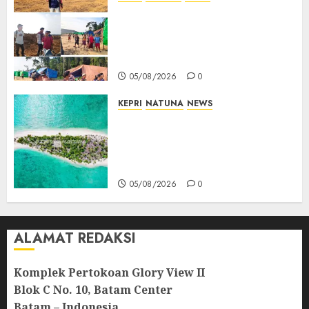
Ribuan Pekerja Lokal PT CSA
Kompak Siap Turun ke RDP,
Tegaskan Perusahaan Jadi
Sumber Penghidupan
05/08/2026
0
KEPRI
NATUNA
NEWS
Negara Hadir di Perbatasan,
Pembangunan Tanggul Pulau
Kepala Bawa Harapan Baru
bagi Warga
05/08/2026
0
ALAMAT REDAKSI
Komplek Pertokoan Glory View II
Blok C No. 10, Batam Center
Batam – Indonesia