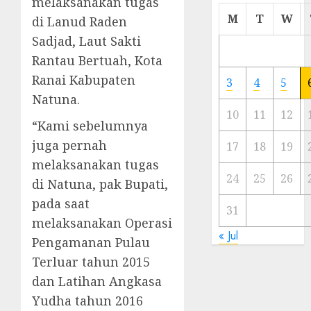
melaksanakan tugas
Cermi
M
T
W
di Lanud Raden
Meski
Sadjad, Laut Sakti
Ada
Rantau Bertuah, Kota
Artis
Ibu
Ranai Kabupaten
3
4
5
Kota
Natuna.
10
11
12
23/11/20
“Kami sebelumnya
juga pernah
0
17
18
19
melaksanakan tugas
24
25
26
di Natuna, pak Bupati,
pada saat
31
melaksanakan Operasi
« Jul
Pengamanan Pulau
Terluar tahun 2015
dan Latihan Angkasa
Yudha tahun 2016