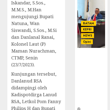
Iskandar, S.Sos.,
M.M.S., M.Han
mengujungi Bupati
Natuna, Wan
BATAM
Siswandi, S.Sos., M.Si
KEPRI
NEWS
dan Danlanal Ranai,
Opini
Kolonel Laut (P)
Maman Nurachman,
Ahmad Fakih
CTMP, Senin
Rambe, SH:
(23/7/2023).
Advokat
Senior
Kunjungan tersebut,
dengan
Danlanud RSA
Pengalaman
dan
didampingi oleh
Integritas di
Kadispotdirga Lanud
Dunia
RSA, Letkol Pom Fanny
Hukum
Philips H dan Bupati