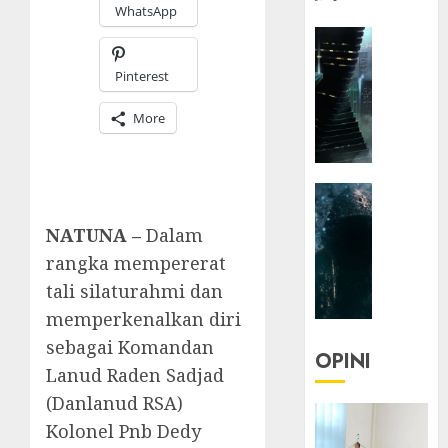
WhatsApp
HEADLIN
KOLOM
Pinterest
NASIONA
TEKNOLO
More
KOLO
|
Parado
HEADLIN
Utopia
KOLOM
NATUNA –
Dalam
TEKNOLO
05/06/20
rangka mempererat
KOLO
0
|
tali silaturahmi dan
Senjak
memperkenalkan diri
Human
sebagai Komandan
OPINI
Lanud Raden Sadjad
23/03/20
(Danlanud RSA)
0
Kolonel Pnb Dedy