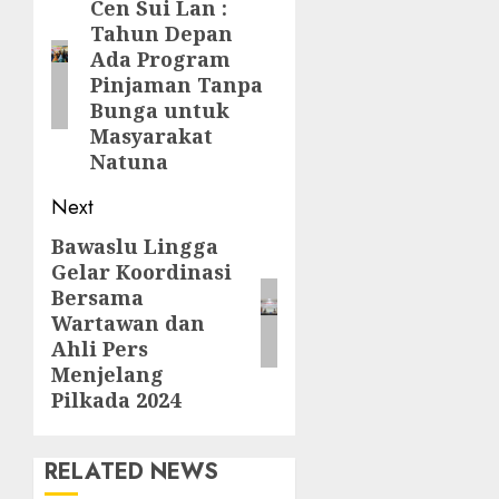
navigation
Cen Sui Lan :
Previous
Tahun Depan
post:
Ada Program
Pinjaman Tanpa
Bunga untuk
Masyarakat
Natuna
Next
Bawaslu Lingga
Next
Gelar Koordinasi
post:
Bersama
Wartawan dan
Ahli Pers
Menjelang
Pilkada 2024
RELATED NEWS