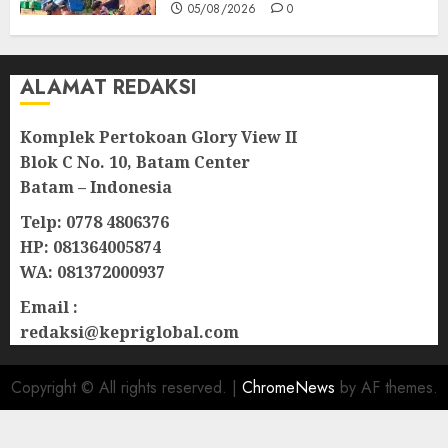
05/08/2026
0
ALAMAT REDAKSI
Komplek Pertokoan Glory View II
Blok C No. 10, Batam Center
Batam – Indonesia
Telp: 0778 4806376
HP: 081364005874
WA: 081372000937
Email :
redaksi@kepriglobal.com
Copyright © All rights reserved.
|
ChromeNews
by AF themes.