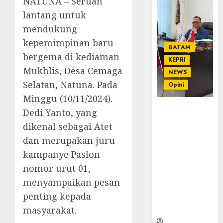
NATUNA – Seruan
lantang untuk
mendukung
kepemimpinan baru
BATAM
bergema di kediaman
KEPRI
Mukhlis, Desa Cemaga
NEWS
Selatan, Natuna. Pada
Opini
Minggu (10/11/2024).
Ahmad Fakih
Dedi Yanto, yang
Rambe, SH:
dikenal sebagai Atet
Advokat
dan merupakan juru
Senior
kampanye Paslon
dengan
Pengalaman
nomor urut 01,
dan
menyampaikan pesan
Integritas di
penting kepada
Dunia
Hukum
masyarakat.