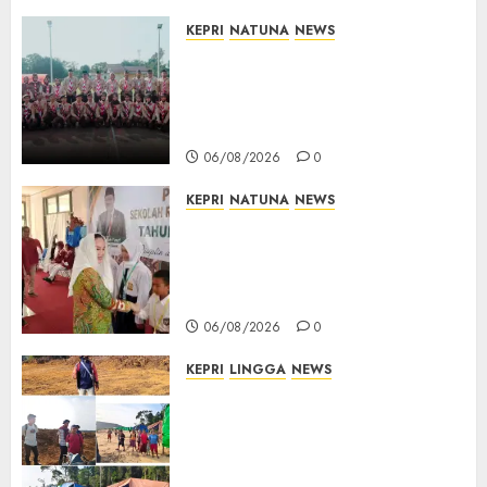
KEPRI
NATUNA
NEWS
16 Putra-Putri Terbaik Natuna
Digembleng Jelang Jambore
Nasional XII 2026, Wabup
Jarmin: Kalian Duta Daerah
06/08/2026
0
KEPRI
NATUNA
NEWS
Cen Sui Lan Buka MPLS
Sekolah Rakyat Natuna,
Tanamkan Semangat Raih
Masa Depan Gemilang
06/08/2026
0
KEPRI
LINGGA
NEWS
Ribuan Pekerja Lokal PT CSA
Kompak Siap Turun ke RDP,
Tegaskan Perusahaan Jadi
Sumber Penghidupan