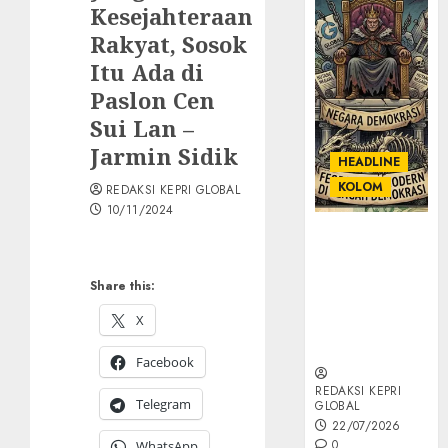
Kesejahteraan
Rakyat, Sosok
Itu Ada di
Paslon Cen
Sui Lan –
Jarmin Sidik
HEADLINE
KOLOM
REDAKSI KEPRI GLOBAL
10/11/2024
KOLOM |
Semantik
Kekuasaan
Share this:
dalam Kosa
X
Kata yang
Berlutut
Facebook
REDAKSI KEPRI
Telegram
GLOBAL
22/07/2026
0
WhatsApp