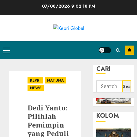
Skip
07/08/2026
9:02:18 PM
to
content
Primary
Menu
CARI
KEPRI
NATUNA
Search
NEWS
for:
Dedi Yanto:
KOLOM
Pilihlah
Pemimpin
yang Peduli