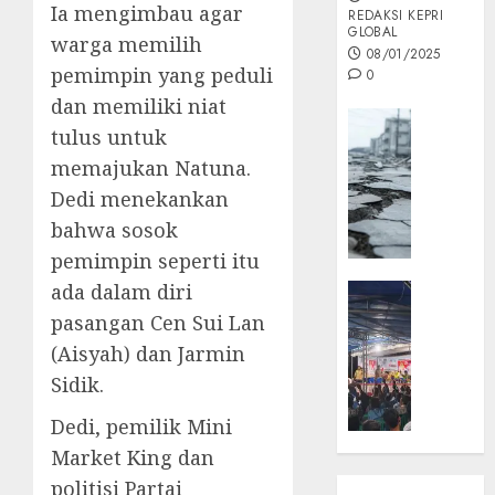
Ia mengimbau agar
REDAKSI KEPRI
GLOBAL
warga memilih
08/01/2025
pemimpin yang peduli
0
dan memiliki niat
Opini
tulus untuk
MISI
memajukan Natuna.
MAS
Dedi menekankan
:
Mitigas
bahwa sosok
Antisip
pemimpin seperti itu
Megath
ada dalam diri
KEPRI
NATUNA
pasangan Cen Sui Lan
05/12/202
NEWS
(Aisyah) dan Jarmin
0
Opini
Sidik.
Masyar
Sepem
Dedi, pemilik Mini
Padati
Market King dan
Kampa
politisi Partai
Pasan