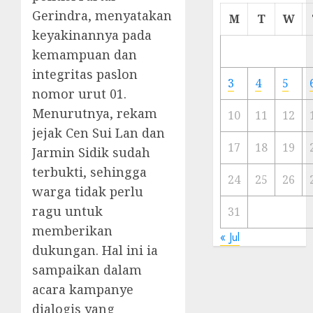
Cermi
Gerindra, menyatakan
M
T
W
Meski
keyakinannya pada
Ada
kemampuan dan
Artis
integritas paslon
Ibu
3
4
5
Kota
nomor urut 01.
Menurutnya, rekam
10
11
12
23/11/20
jejak Cen Sui Lan dan
0
17
18
19
Jarmin Sidik sudah
terbukti, sehingga
24
25
26
warga tidak perlu
ragu untuk
31
memberikan
« Jul
dukungan. Hal ini ia
sampaikan dalam
acara kampanye
dialogis yang