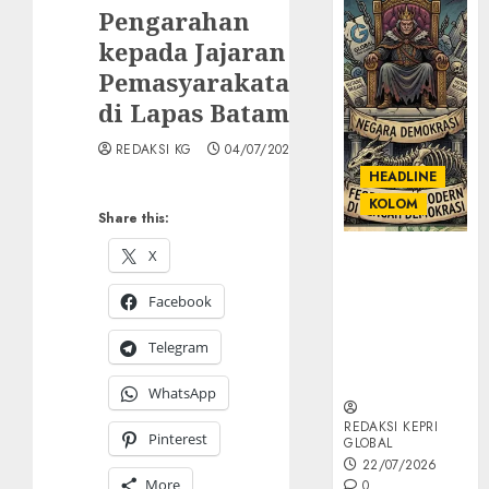
Pengarahan
kepada Jajaran
Pemasyarakatan
di Lapas Batam
REDAKSI KG
04/07/2026
HEADLINE
KOLOM
Share this:
X
KOLOM |
Semantik
Facebook
Kekuasaan
dalam Kosa
Telegram
Kata yang
Berlutut
WhatsApp
REDAKSI KEPRI
Pinterest
GLOBAL
22/07/2026
More
0