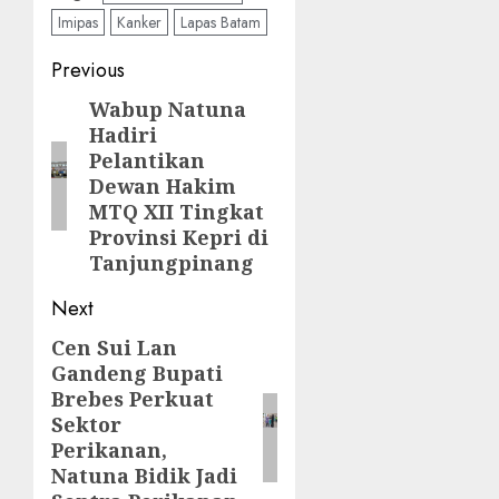
Imipas
Kanker
Lapas Batam
Post
Previous
navigation
Wabup Natuna
Previous
Hadiri
post:
Pelantikan
Dewan Hakim
MTQ XII Tingkat
Provinsi Kepri di
Tanjungpinang
Next
Cen Sui Lan
Next
Gandeng Bupati
post:
Brebes Perkuat
Sektor
Perikanan,
Natuna Bidik Jadi