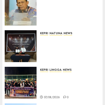
Revitalisasi 107 Sekolah di
Kepri Telan Rp97 Miliar,
Pemerintah Prioritaskan
Wilayah 3T untuk Perkuat
Mutu Pendidikan
07/08/2026
0
KEPRI
NATUNA
NEWS
Kejari Natuna dan KPU Teken
Kerja Sama Lima Tahun,
Perkuat Pendampingan
Hukum Penyelenggaraan
Pemilu
07/08/2026
0
KEPRI
LINGGA
NEWS
Ketua DPRD Lingga Maya Sari
Buka Turnamen Voli
Senempek Open I, Dorong
Lahirnya Atlet Berprestasi
07/08/2026
0