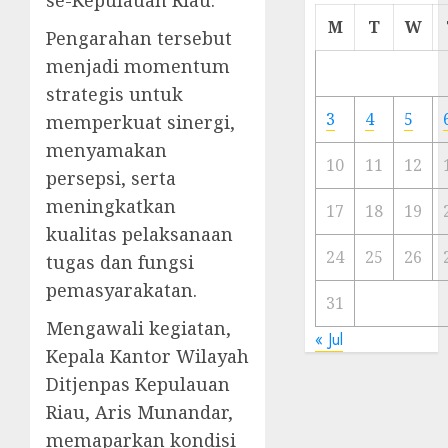
Cermi
M
T
W
Pengarahan tersebut
Meski
Ada
menjadi momentum
Artis
strategis untuk
Ibu
3
4
5
memperkuat sinergi,
Kota
menyamakan
10
11
12
persepsi, serta
23/11/20
meningkatkan
0
17
18
19
kualitas pelaksanaan
24
25
26
tugas dan fungsi
pemasyarakatan.
31
Mengawali kegiatan,
« Jul
Kepala Kantor Wilayah
Ditjenpas Kepulauan
Riau, Aris Munandar,
memaparkan kondisi