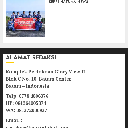
KEPRI
NATUNA
NEWS
Merah Putih Raksasa Berkibar
di Perbatasan, TNI AU dan
Lintas Instansi Perkuat
Semangat Kebangsaan di
Natuna
07/08/2026
0
ALAMAT REDAKSI
Komplek Pertokoan Glory View II
Blok C No. 10, Batam Center
Batam – Indonesia
Telp: 0778 4806376
HP: 081364005874
WA: 081372000937
Email :
redaksi@kepriglobal.com