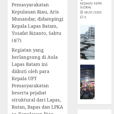
REDAKSI KEPRI
Pemasyarakatan
GLOBAL
Kepulauan Riau, Aris
08/01/2025
0
Munandar, didampingi
Kepala Lapas Batam,
Opini
Yosafat Rizanto, Sabtu
MISI
(4/7).
MAS
:
Kegiatan yang
Mitigas
berlangsung di Aula
Antisip
Megath
Lapas Batam ini
KEPRI
diikuti oleh para
NATUNA
05/12/202
Kepala UPT
NEWS
0
Opini
Pemasyarakatan
Masyar
beserta pejabat
Sepem
struktural dari Lapas,
Padati
Rutan, Bapas dan LPKA
Kampa
Pasan
se-Kepulauan Riau.