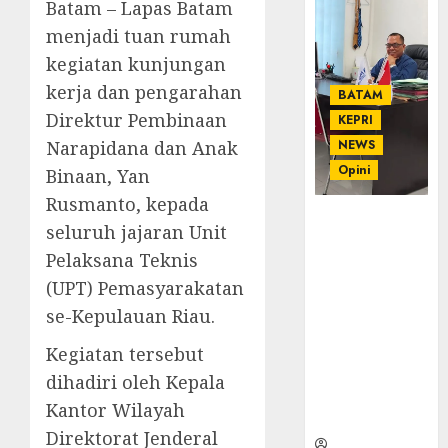
Batam – Lapas Batam
menjadi tuan rumah
kegiatan kunjungan
kerja dan pengarahan
BATAM
Direktur Pembinaan
KEPRI
Narapidana dan Anak
NEWS
Opini
Binaan, Yan
Rusmanto, kepada
Ahmad Fakih
seluruh jajaran Unit
Rambe, SH:
Pelaksana Teknis
Advokat
(UPT) Pemasyarakatan
Senior
dengan
se-Kepulauan Riau.
Pengalaman
Kegiatan tersebut
dan
Integritas di
dihadiri oleh Kepala
Dunia
Kantor Wilayah
Hukum
Direktorat Jenderal