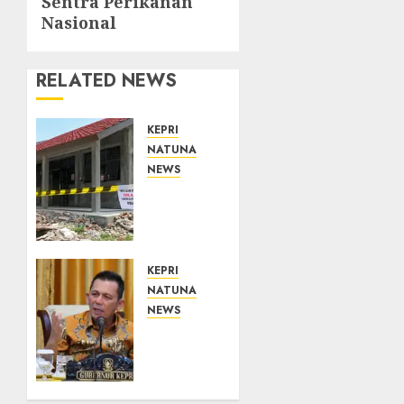
Sentra Perikanan
Nasional
RELATED NEWS
KEPRI
NATUNA
NEWS
Revitalisasi
107
Sekolah
Dimulai,
Pemprov
KEPRI
Kepri
NATUNA
Prioritaskan
NEWS
Wilayah
Tim
3T dan
Konsultan
Sekolah
Kawal
Rusak
Revitalisasi