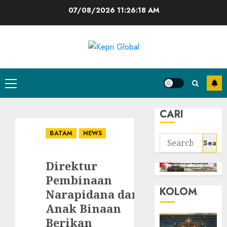
Skip
07/08/2026
11:26:19 AM
to
content
Primary
Menu
CARI
BATAM
NEWS
Search
for:
Direktur
Pembinaan
KOLOM
Narapidana dan
Anak Binaan
Berikan