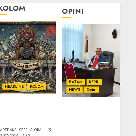
KOLOM
OPINI
BATAM
KEPRI
HEADLINE
KOLOM
NEWS
Opini
KOLOM | Semantik
Ahmad Fakih Rambe,
Kekuasaan dalam
SH: Advokat Senior
Kosa Kata yang
dengan Pengalaman
Berlutut
dan Integritas di
REDAKSI KEPRI GLOBAL
Dunia Hukum
2/07/2026
0