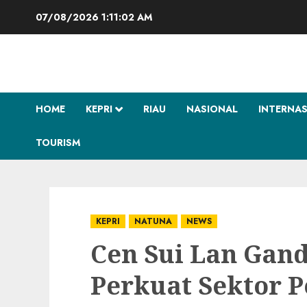
Skip
07/08/2026
1:11:03 AM
to
content
HOME
KEPRI
RIAU
NASIONAL
INTERNA
TOURISM
KEPRI
NATUNA
NEWS
Cen Sui Lan Gan
Perkuat Sektor 