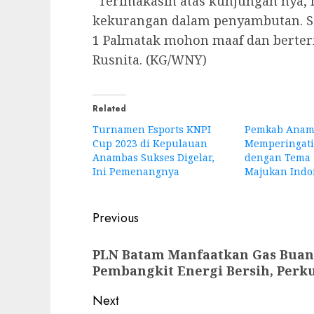
“Terimakasih atas kunjungan nya, m
kekurangan dalam penyambutan. Se
1 Palmatak mohon maaf dan berter
Rusnita. (KG/WNY)
Related
Turnamen Esports KNPI
Pemkab Anam
Cup 2023 di Kepulauan
Memperingati
Anambas Sukses Digelar,
dengan Tema 
Ini Pemenangnya
Majukan Indo
Post
Previous
navigation
Previous
PLN Batam Manfaatkan Gas Buan
post:
Pembangkit Energi Bersih, Perku
Next