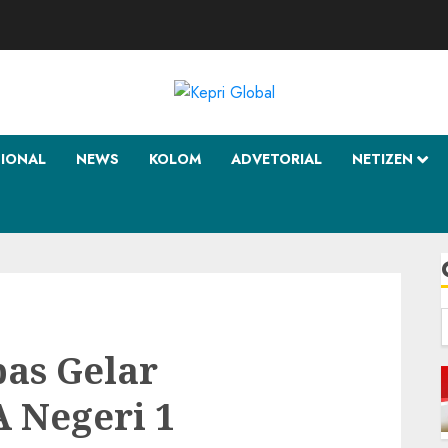
SIONAL
NEWS
KOLOM
ADVETORIAL
NETIZEN
f
as Gelar
A Negeri 1