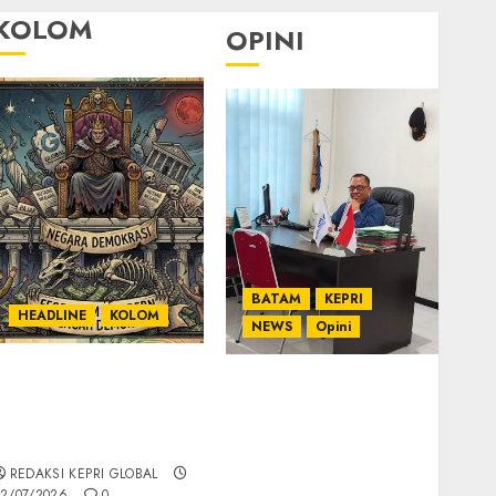
KOLOM
OPINI
BATAM
KEPRI
HEADLINE
KOLOM
NEWS
Opini
KOLOM | Semantik
Ahmad Fakih Rambe,
Kekuasaan dalam
SH: Advokat Senior
Kosa Kata yang
dengan Pengalaman
Berlutut
dan Integritas di
REDAKSI KEPRI GLOBAL
Dunia Hukum
2/07/2026
0