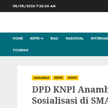
Skip
08/08/2026
7:26:27 AM
to
content
HOME
KEPRI
RIAU
NASIONAL
INTERNA
TOURISM
ANAMBAS
KEPRI
NEWS
DPD KNPI Anamb
Sosialisasi di SM