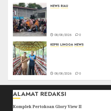
NEWS
RIAU
PT Arara Abadi-AAP
Sinarmas Distrik Merawang
Berikan Bantuan Operasi
Gratis
08/08/2026
0
KEPRI
LINGGA
NEWS
Produksi Belum Mampu
Penuhi Pasar, BUMDes Desa
Keton Berharap Dukungan
Penambahan Ayam Petelur
08/08/2026
0
ALAMAT REDAKSI
Komplek Pertokoan Glory View II