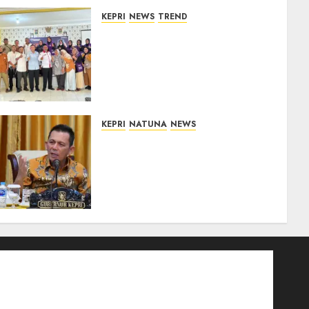
KEPRI
NEWS
TREND
Ombudsman Kepri Tampung
Puluhan Keluhan Warga
Bintan, Mulai dari Bantuan
Sosial, BBM Solar, Hingga
Lampu Jalan
08/08/2026
0
KEPRI
NATUNA
NEWS
Tim Konsultan Kawal
Revitalisasi 107 Sekolah di
Kepri, Pastikan
Pembangunan Berkualitas
dan Tepat Sasaran
07/08/2026
0