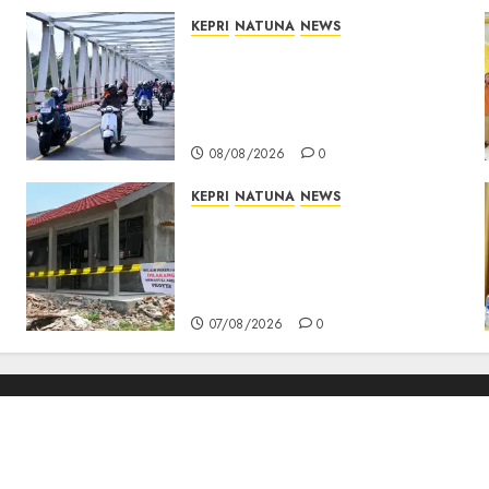
KEPRI
NATUNA
NEWS
Bendera Merah Putih
Berkibar di Jalanan Natuna,
TNI AU Gelorakan Semangat
Kemerdekaan
08/08/2026
0
KEPRI
NATUNA
NEWS
Revitalisasi 107 Sekolah
Dimulai, Pemprov Kepri
Prioritaskan Wilayah 3T dan
Sekolah Rusak
07/08/2026
0