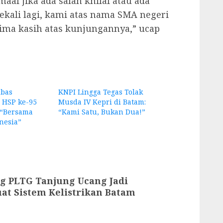
aaf jika ada salah khilaf atau ada
kali lagi, kami atas nama SMA negeri
ima kasih atas kunjungannya,” ucap
bas
KNPI Lingga Tegas Tolak
 HSP ke-95
Musda IV Kepri di Batam:
“Bersama
“Kami Satu, Bukan Dua!”
nesia”
g PLTG Tanjung Ucang Jadi
at Sistem Kelistrikan Batam