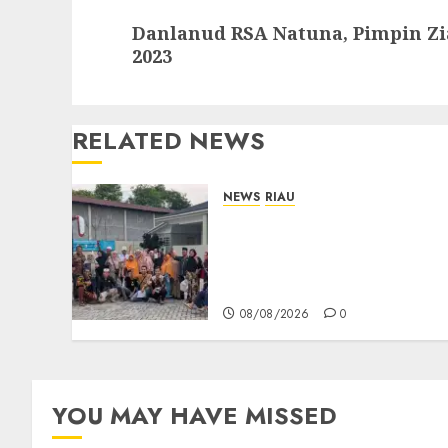
Next
Danlanud RSA Natuna, Pimpin Zi
post:
2023
RELATED NEWS
NEWS
RIAU
PT Arara Abadi-AAP
Sinarmas Distrik
Merawang Berikan
Bantuan Operasi Gratis
08/08/2026
0
YOU MAY HAVE MISSED