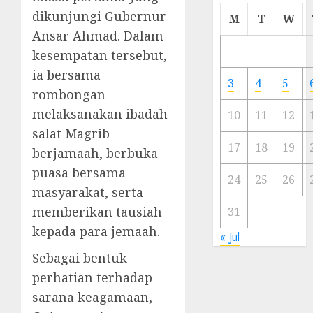
Cermi
dikunjungi Gubernur
M
T
W
Meski
Ansar Ahmad. Dalam
Ada
kesempatan tersebut,
Artis
ia bersama
Ibu
3
4
5
Kota
rombongan
melaksanakan ibadah
10
11
12
23/11/20
salat Magrib
0
17
18
19
berjamaah, berbuka
puasa bersama
24
25
26
masyarakat, serta
memberikan tausiah
31
kepada para jemaah.
« Jul
Sebagai bentuk
perhatian terhadap
sarana keagamaan,