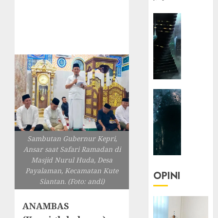
HEADLIN
KOLOM
NASIONA
TEKNOLO
KOLO
|
Parado
HEADLIN
Utopia
KOLOM
TEKNOLO
05/06/20
KOLO
0
Sambutan Gubernur Kepri,
|
Ansar saat Safari Ramadan di
Senjak
Masjid Nurul Huda, Desa
Human
Payalaman, Kecamatan Kute
OPINI
Siantan. (Foto: andi)
23/03/20
0
ANAMBAS