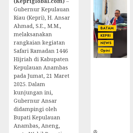
(Kepriglobal.com)
–
Gubernur Kepulauan
Riau (Kepri), H. Ansar
Ahmad, S.E., M.M.,
BATAM
melaksanakan
KEPRI
rangkaian kegiatan
NEWS
Safari Ramadan 1446
Opini
Hijriah di Kabupaten
Ahmad Fakih
Kepulauan Anambas
Rambe, SH:
pada Jumat, 21 Maret
Advokat
2025. Dalam
Senior
dengan
kunjungan ini,
Pengalaman
Gubernur Ansar
dan
didampingi oleh
Integritas di
Bupati Kepulauan
Dunia
Hukum
Anambas, Aneng,