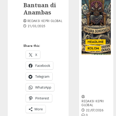
Bantuan di
Anambas
REDAKSI KEPRI GLOBAL
21/03/2025
HEADLINE
Share this:
KOLOM
X
KOLOM |
Facebook
Semantik
Kekuasaan
Telegram
dalam Kosa
Kata yang
WhatsApp
Berlutut
Pinterest
REDAKSI KEPRI
GLOBAL
More
22/07/2026
0