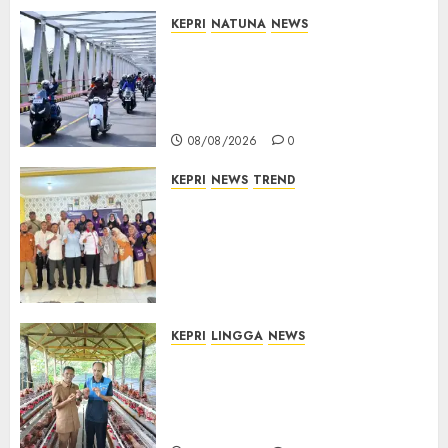
KEPRI
NATUNA
NEWS
Bendera Merah Putih
Berkibar di Jalanan Natuna,
TNI AU Gelorakan Semangat
Kemerdekaan
08/08/2026
0
KEPRI
NEWS
TREND
Ombudsman Kepri Tampung
Puluhan Keluhan Warga
Bintan, Mulai dari Bantuan
Sosial, BBM Solar, Hingga
Lampu Jalan
08/08/2026
0
KEPRI
LINGGA
NEWS
Produksi Belum Mampu
Penuhi Pasar, BUMDes Desa
Keton Berharap Dukungan
Penambahan Ayam Petelur