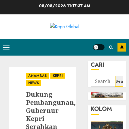
Skip
08/08/2026
11:17:38 AM
to
content
Primary
Menu
CARI
ANAMBAS
KEPRI
Search
NEWS
for:
Dukung
Pembangunan,
KOLOM
Gubernur
Kepri
Serahkan