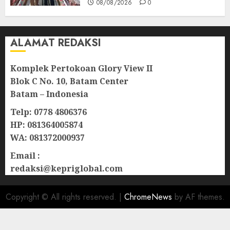
08/08/2026
0
ALAMAT REDAKSI
Komplek Pertokoan Glory View II
Blok C No. 10, Batam Center
Batam – Indonesia
Telp: 0778 4806376
HP: 081364005874
WA: 081372000937
Email :
redaksi@kepriglobal.com
Copyright © All rights reserved.
|
ChromeNews
by AF themes.