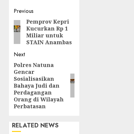
Post
Previous
navigation
Pemprov Kepri
Previous
Kucurkan Rp 1
post:
Miliar untuk
STAIN Anambas
Next
Polres Natuna
Next
Gencar
post:
Sosialisasikan
Bahaya Judi dan
Perdagangan
Orang di Wilayah
Perbatasan
RELATED NEWS