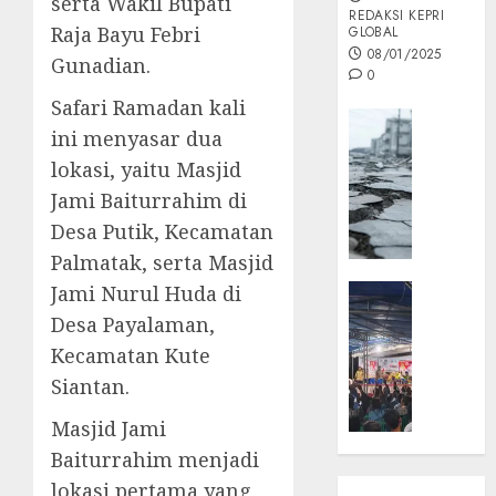
serta Wakil Bupati
REDAKSI KEPRI
Raja Bayu Febri
GLOBAL
08/01/2025
Gunadian.
0
Safari Ramadan kali
Opini
ini menyasar dua
MISI
lokasi, yaitu Masjid
MAS
Jami Baiturrahim di
:
Mitigas
Desa Putik, Kecamatan
Antisip
Palmatak, serta Masjid
Megath
Jami Nurul Huda di
KEPRI
NATUNA
Desa Payalaman,
05/12/202
NEWS
Kecamatan Kute
0
Opini
Siantan.
Masyar
Sepem
Masjid Jami
Padati
Baiturrahim menjadi
Kampa
lokasi pertama yang
Pasan