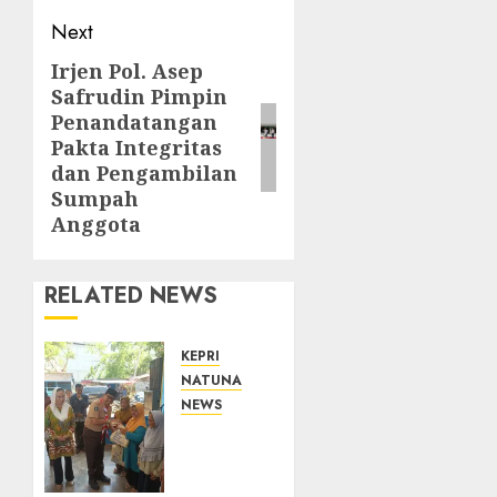
Next
Irjen Pol. Asep
Next
Safrudin Pimpin
post:
Penandatangan
Pakta Integritas
dan Pengambilan
Sumpah
Anggota
RELATED NEWS
KEPRI
NATUNA
NEWS
Dari
Ujung
Negeri,