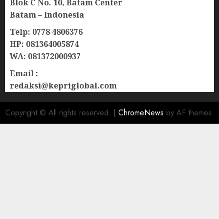
Blok C No. 10, Batam Center
Batam – Indonesia
Telp: 0778 4806376
HP: 081364005874
WA: 081372000937
Email :
redaksi@kepriglobal.com
Copyright © All rights reserved.
|
ChromeNews
by AF themes.