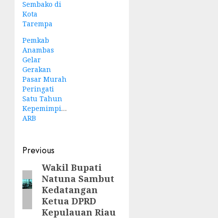
Sembako di
Kota
Tarempa
Pemkab
Anambas
Gelar
Gerakan
Pasar Murah
Peringati
Satu Tahun
Kepemimpinan
ARB
Post
Previous
navigation
Wakil Bupati
Previous
Natuna Sambut
post:
Kedatangan
Ketua DPRD
Kepulauan Riau