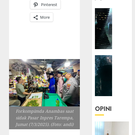
Pinterest
HEADLIN
More
KOLOM
NASIONA
TEKNOLO
KOLO
|
Parado
HEADLIN
Utopia
KOLOM
TEKNOLO
05/06/20
KOLO
0
|
Senjak
Human
OPINI
Forkompimda Anambas saat
23/03/20
sidak Pasar Inpres Tarempa,
0
Jumat (7/3/2025). (Foto: andi)