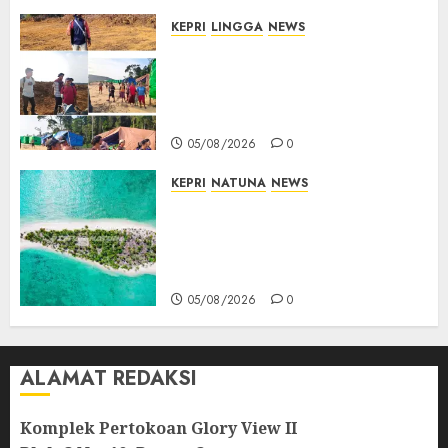
KEPRI
LINGGA
NEWS
Ribuan Pekerja Lokal PT CSA
Kompak Siap Turun ke RDP,
Tegaskan Perusahaan Jadi
Sumber Penghidupan
05/08/2026
0
KEPRI
NATUNA
NEWS
Negara Hadir di Perbatasan,
Pembangunan Tanggul Pulau
Kepala Bawa Harapan Baru
bagi Warga
05/08/2026
0
ALAMAT REDAKSI
Komplek Pertokoan Glory View II