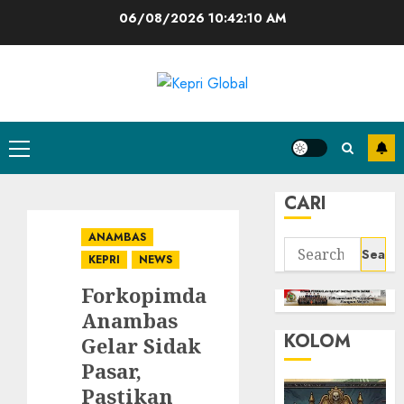
Skip
06/08/2026
10:42:11 AM
to
content
Primary
Menu
CARI
ANAMBAS
Search
KEPRI
NEWS
for:
Forkopimda
Anambas
KOLOM
Gelar Sidak
Pasar,
Pastikan