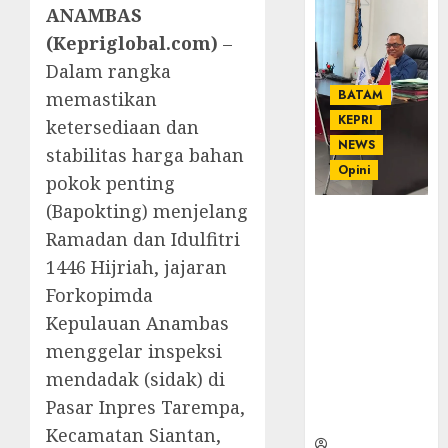
ANAMBAS
(Kepriglobal.com)
–
Dalam rangka
BATAM
memastikan
KEPRI
ketersediaan dan
NEWS
stabilitas harga bahan
Opini
pokok penting
(Bapokting) menjelang
Ahmad Fakih
Ramadan dan Idulfitri
Rambe, SH:
Advokat
1446 Hijriah, jajaran
Senior
Forkopimda
dengan
Kepulauan Anambas
Pengalaman
menggelar inspeksi
dan
Integritas di
mendadak (sidak) di
Dunia
Pasar Inpres Tarempa,
Hukum
Kecamatan Siantan,