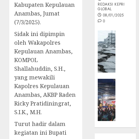
Kabupaten Kepulauan
REDAKSI KEPRI
GLOBAL
Anambas, Jumat
08/01/2025
(7/3/2025).
0
Sidak ini dipimpin
Opini
oleh Wakapolres
MISI
MAS
Kepulauan Anambas,
:
KOMPOL
Mitigas
Shallahuddin, S.H.,
Antisip
Megath
yang mewakili
KEPRI
Kapolres Kepulauan
NATUNA
05/12/202
Anambas, AKBP Raden
NEWS
0
Opini
Ricky Pratidiningrat,
Masyar
S.I.K., M.H.
Sepem
Turut hadir dalam
Padati
Kampa
kegiatan ini Bupati
Pasan