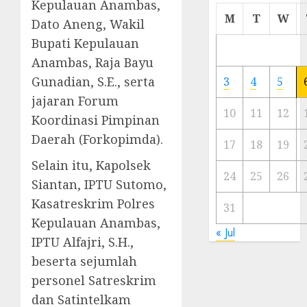
Kepulauan Anambas,
Cermi
M
T
W
Dato Aneng, Wakil
Meski
Bupati Kepulauan
Ada
Artis
Anambas, Raja Bayu
Ibu
Gunadian, S.E., serta
3
4
5
Kota
jajaran Forum
10
11
12
Koordinasi Pimpinan
23/11/20
Daerah (Forkopimda).
0
17
18
19
Selain itu, Kapolsek
24
25
26
Siantan, IPTU Sutomo,
Kasatreskrim Polres
31
Kepulauan Anambas,
« Jul
IPTU Alfajri, S.H.,
beserta sejumlah
personel Satreskrim
dan Satintelkam