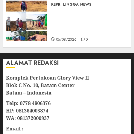
KEPRI
LINGGA
NEWS
Ribuan Pekerja Lokal PT CSA
Kompak Siap Turun ke RDP,
Tegaskan Perusahaan Jadi
Sumber Penghidupan
05/08/2026
0
ALAMAT REDAKSI
Komplek Pertokoan Glory View II
Blok C No. 10, Batam Center
Batam – Indonesia
Telp: 0778 4806376
HP: 081364005874
WA: 081372000937
Email :