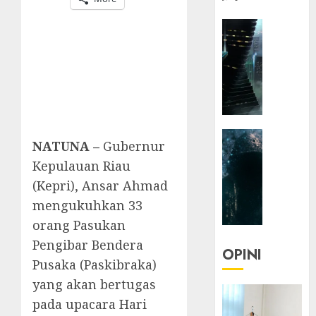
HEADLIN
KOLOM
NASIONA
TEKNOLO
KOLO
|
Parado
HEADLIN
Utopia
NATUNA –
Gubernur
KOLOM
Kepulauan Riau
TEKNOLO
05/06/20
(Kepri), Ansar Ahmad
KOLO
0
|
mengukuhkan 33
Senjak
orang Pasukan
Human
Pengibar Bendera
OPINI
Pusaka (Paskibraka)
23/03/20
yang akan bertugas
0
pada upacara Hari