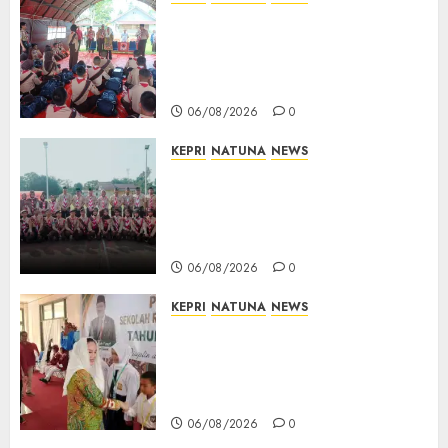
Bupati Natuna Lepas
Kontingen Jamnas XII, Titip
Pesan Jaga Nama Baik Daerah
dan Utamakan Pendidikan
06/08/2026
0
KEPRI
NATUNA
NEWS
16 Putra-Putri Terbaik Natuna
Digembleng Jelang Jambore
Nasional XII 2026, Wabup
Jarmin: Kalian Duta Daerah
06/08/2026
0
KEPRI
NATUNA
NEWS
Cen Sui Lan Buka MPLS
Sekolah Rakyat Natuna,
Tanamkan Semangat Raih
Masa Depan Gemilang
06/08/2026
0