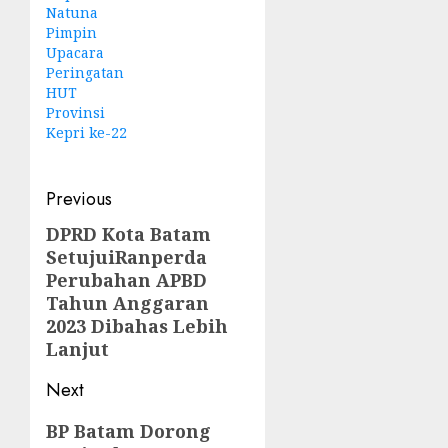
Natuna
Pimpin
Upacara
Peringatan
HUT
Provinsi
Kepri ke-22
Post
Previous
navigation
DPRD Kota Batam
Previous
SetujuiRanperda
post:
Perubahan APBD
Tahun Anggaran
2023 Dibahas Lebih
Lanjut
Next
Next
BP Batam Dorong