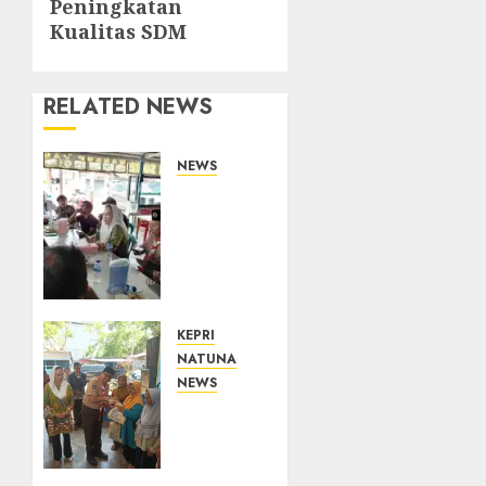
Peningkatan
post:
Kualitas SDM
RELATED NEWS
NEWS
Bangun
Komunikasi
Tanpa
Sekat,
Bupati
dan
Wakil
KEPRI
Bupati
NATUNA
Natuna
NEWS
Ngopi
Dari
Bersama
Ujung
Wartawan
Negeri,
Tower