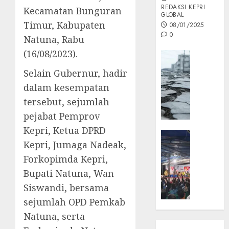
REDAKSI KEPRI
Kecamatan Bunguran
GLOBAL
Timur, Kabupaten
08/01/2025
0
Natuna, Rabu
(16/08/2023).
Opini
MISI
Selain Gubernur, hadir
MAS
dalam kesempatan
:
tersebut, sejumlah
Mitigas
Antisip
pejabat Pemprov
Megath
Kepri, Ketua DPRD
KEPRI
Kepri, Jumaga Nadeak,
NATUNA
05/12/202
NEWS
Forkopimda Kepri,
0
Opini
Bupati Natuna, Wan
Masyar
Siswandi, bersama
Sepem
sejumlah OPD Pemkab
Padati
Natuna, serta
Kampa
Pasan