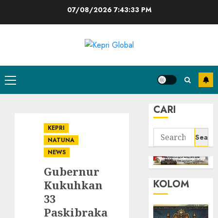
Skip
07/08/2026
7:43:33 PM
to
content
Primary
Menu
CARI
KEPRI
Search
NATUNA
for:
NEWS
Gubernur
KOLOM
Kukuhkan
33
Paskibraka