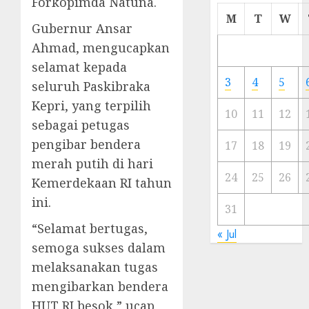
Forkopimda Natuna.
Cermi
M
T
W
Gubernur Ansar
Meski
Ada
Ahmad, mengucapkan
Artis
selamat kepada
Ibu
3
4
5
seluruh Paskibraka
Kota
Kepri, yang terpilih
10
11
12
23/11/20
sebagai petugas
pengibar bendera
0
17
18
19
merah putih di hari
24
25
26
Kemerdekaan RI tahun
ini.
31
“Selamat bertugas,
« Jul
semoga sukses dalam
melaksanakan tugas
mengibarkan bendera
HUT RI besok,” ucap