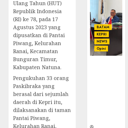
Ulang Tahun (HUT)
Republik Indonesia
(RI) ke 78, pada 17
Agustus 2023 yang
BATAM
dipusatkan di Pantai
KEPRI
NEWS
Piwang, Kelurahan
Opini
Ranai, Kecamatan
Bunguran Timur,
Ahmad Fakih
Kabupaten Natuna.
Rambe, SH:
Advokat
Pengukuhan 33 orang
Senior
Paskibraka yang
dengan
berasal dari sejumlah
Pengalaman
dan
daerah di Kepri itu,
Integritas di
dilaksanakan di taman
Dunia
Pantai Piwang,
Hukum
Kelurahan Ranai,