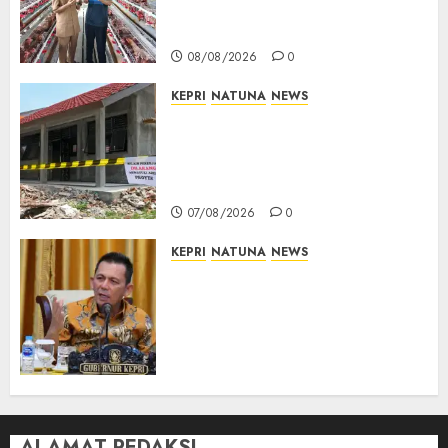
Keton Berharap Dukungan
Penambahan Ayam Petelur
08/08/2026
0
KEPRI
NATUNA
NEWS
Revitalisasi 107 Sekolah
Dimulai, Pemprov Kepri
Prioritaskan Wilayah 3T dan
Sekolah Rusak
07/08/2026
0
KEPRI
NATUNA
NEWS
Tim Konsultan Kawal
Revitalisasi 107 Sekolah di
Kepri, Pastikan Pembangunan
Berkualitas dan Tepat
Sasaran
07/08/2026
0
ALAMAT REDAKSI