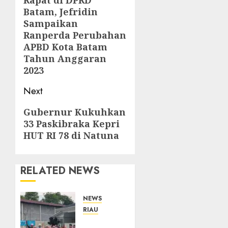
navigation
Rapat di DPRD
Previous
Batam, Jefridin
post:
Sampaikan
Ranperda Perubahan
APBD Kota Batam
Tahun Anggaran
2023
Next
Next
Gubernur Kukuhkan
33 Paskibraka Kepri
post:
HUT RI 78 di Natuna
RELATED NEWS
NEWS
RIAU
PT