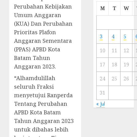
Perubahan Kebijakan
Cermi
M
T
W
Meski
Umum Anggaran
Ada
(KUA) Dan Perubahan
Artis
Prioritas Plafon
Ibu
3
4
5
Kota
Anggaran Sementara
(PPAS) APBD Kota
10
11
12
23/11/20
Batam Tahun
0
17
18
19
Anggaran 2023.
“Alhamdulillah
24
25
26
seluruh Fraksi
31
menyetujui Ranperda
Tentang Perubahan
« Jul
APBD Kota Batam
Tahun Anggaran 2023
untuk dibahas lebih