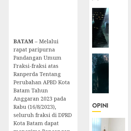
HEADLIN
KOLOM
NASIONA
TEKNOLO
KOLO
BATAM –
Melalui
|
rapat paripurna
Parado
HEADLIN
Pandangan Umum
Utopia
KOLOM
Fraksi-fraksi atas
TEKNOLO
05/06/20
Ranperda Tentang
KOLO
0
Perubahan APBD Kota
|
Batam Tahun
Senjak
Human
Anggaran 2023 pada
OPINI
Rabu (16/8/2023),
23/03/20
seluruh fraksi di DPRD
0
Kota Batam dapat