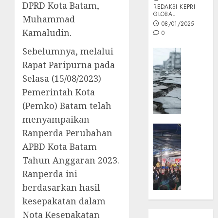
DPRD Kota Batam,
REDAKSI KEPRI
GLOBAL
Muhammad
08/01/2025
Kamaludin.
0
Sebelumnya, melalui
Opini
Rapat Paripurna pada
MISI
MAS
Selasa (15/08/2023)
:
Pemerintah Kota
Mitigas
(Pemko) Batam telah
Antisip
menyampaikan
Megath
KEPRI
Ranperda Perubahan
NATUNA
05/12/202
APBD Kota Batam
NEWS
0
Tahun Anggaran 2023.
Opini
Ranperda ini
Masyar
Sepem
berdasarkan hasil
Padati
kesepakatan dalam
Kampa
Nota Kesepakatan
Pasan