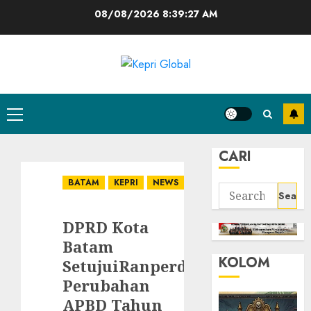
Skip
08/08/2026
8:39:28 AM
to
content
Primary
Menu
CARI
BATAM
KEPRI
NEWS
Search
for:
DPRD Kota
Batam
KOLOM
SetujuiRanperda
Perubahan
APBD Tahun