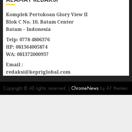
Komplek Pertokoan Glory View II
Blok C No. 10, Batam Center
Batam – Indonesia
Telp: 0778 4806376
HP: 081364005874
WA: 081372000937
Email :
redaksi@kepriglobal.com
Copyright © All rights reserved.
|
ChromeNews
by AF themes.