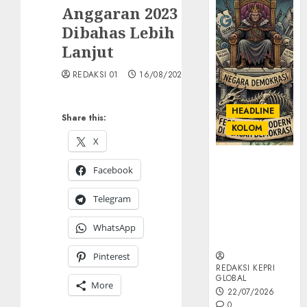
Anggaran 2023
Dibahas Lebih
Lanjut
REDAKSI 01
16/08/2023
HEADLINE
Share this:
KOLOM
X
KOLOM |
Facebook
Semantik
Kekuasaan
Telegram
dalam Kosa
Kata yang
WhatsApp
Berlutut
Pinterest
REDAKSI KEPRI
GLOBAL
More
22/07/2026
0