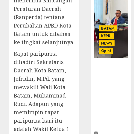
menerima Rancangan
Peraturan Daerah
(Ranperda) tentang
Perubahan APBD Kota
BATAM
Batam untuk dibahas
KEPRI
ke tingkat selanjutnya.
NEWS
Opini
Rapat paripurna
dihadiri Sekretaris
Ahmad Fakih
Daerah Kota Batam,
Rambe, SH:
Jefridin, M.Pd. yang
Advokat
Senior
mewakili Wali Kota
dengan
Batam, Muhammad
Pengalaman
Rudi. Adapun yang
dan
memimpin rapat
Integritas di
Dunia
paripurna hari itu
Hukum
adalah Wakil Ketua 1