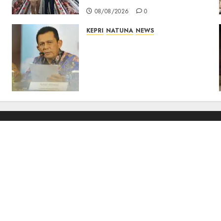
08/08/2026
0
KEPRI
NATUNA
NEWS
Revitalisasi 107 Sekolah di
Kepri Telan Rp97 Miliar,
Pemerintah Prioritaskan
Wilayah 3T untuk Perkuat
Mutu Pendidikan
07/08/2026
0