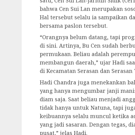
satu, Cen Sui Lan-Jarmin Sidik (C
bahwa Cen Sui Lan merupakan soso
Hal tersebut selalu ia sampaikan 
bersama paslon tersebut.
“Orangnya belum datang, tapi pr
di sini. Artinya, Bu Cen sudah ber
permukaan. Beliau adalah peremp
membangun daerah,” ujar Hadi saat
di Kecamatan Serasan dan Serasan 
Hadi Chandra juga menekankan ba
yang hanya mengumbar janji manis
diam saja. Saat beliau menjadi ang
tidak hanya untuk Natuna, tapi jug
keibuannya selalu muncul ketika 
yang jadi sasaran. Dengan tegas, d
pusat,” jelas Hadi.