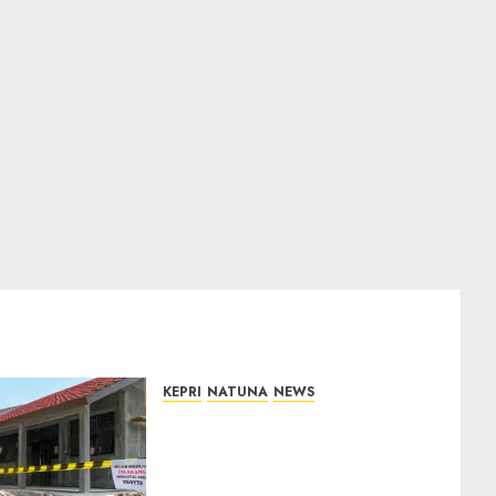
KEPRI
NATUNA
NEWS
Revitalisasi 107 Sekolah
Dimulai, Pemprov Kepri
Prioritaskan Wilayah 3T dan
Sekolah Rusak