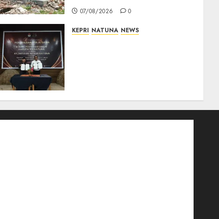
07/08/2026
0
KEPRI
NATUNA
NEWS
Kejari Natuna dan KPU Teken
Kerja Sama Lima Tahun,
Perkuat Pendampingan
Hukum Penyelenggaraan
Pemilu
07/08/2026
0