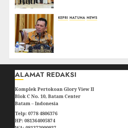
Lampu Jalan
08/08/2026
0
KEPRI
NATUNA
NEWS
Tim Konsultan Kawal
Revitalisasi 107 Sekolah di
Kepri, Pastikan
Pembangunan Berkualitas
dan Tepat Sasaran
07/08/2026
0
ALAMAT REDAKSI
Komplek Pertokoan Glory View II
Blok C No. 10, Batam Center
Batam – Indonesia
Telp: 0778 4806376
HP: 081364005874
WA: 081372000937