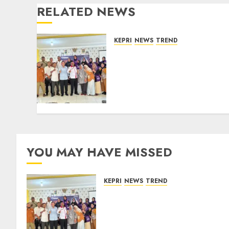
RELATED NEWS
KEPRI
NEWS
TREND
Ombudsman Kepri
Tampung Puluhan
Keluhan Warga Bintan,
Mulai dari Bantuan Sosial,
BBM Solar, Hingga Lampu
Jalan
08/08/2026
0
YOU MAY HAVE MISSED
KEPRI
NEWS
TREND
Ombudsman Kepri Tampung
Puluhan Keluhan Warga
Bintan, Mulai dari Bantuan
Sosial, BBM Solar, Hingga