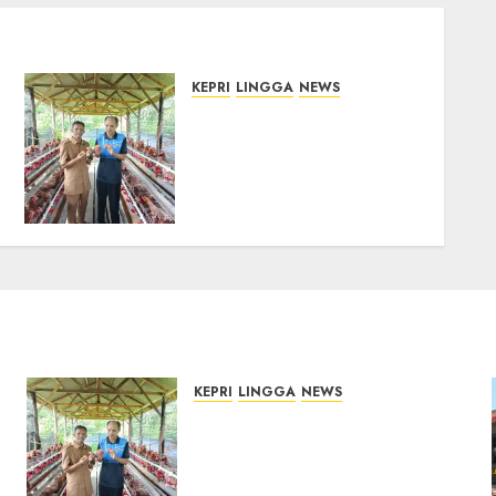
KEPRI
LINGGA
NEWS
Produksi Belum Mampu
Penuhi Pasar, BUMDes
Desa Keton Berharap
Dukungan Penambahan
Ayam Petelur
08/08/2026
0
KEPRI
LINGGA
NEWS
Produksi Belum Mampu
Penuhi Pasar, BUMDes Desa
Keton Berharap Dukungan
Penambahan Ayam Petelur