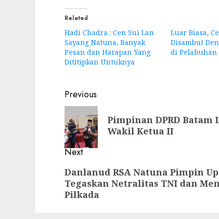
Related
Hadi Chadra : Cen Sui Lan
Luar Biasa, C
Sayang Natuna, Banyak
Disambut Den
Pesan dan Harapan Yang
di Pelabuhan
Dititipkan Untuknya
Post
Previous
navigation
Previous
Pimpinan DPRD Batam L
post:
Wakil Ketua II
Next
Next
Danlanud RSA Natuna Pimpin Up
Tegaskan Netralitas TNI dan M
post:
Pilkada