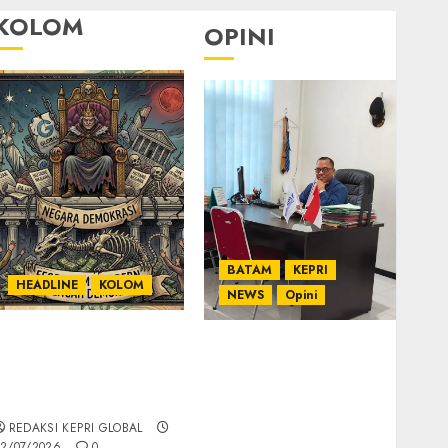
KOLOM
OPINI
BATAM
KEPRI
HEADLINE
KOLOM
NEWS
Opini
KOLOM | Semantik
Ahmad Fakih Rambe,
Kekuasaan dalam
SH: Advokat Senior
Kosa Kata yang
dengan Pengalaman
Berlutut
dan Integritas di
REDAKSI KEPRI GLOBAL
Dunia Hukum
2/07/2026
0