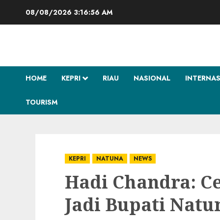
Skip
08/08/2026
3:16:57 AM
to
content
HOME
KEPRI
RIAU
NASIONAL
INTERNA
TOURISM
KEPRI
NATUNA
NEWS
Hadi Chandra: Ce
Jadi Bupati Natu