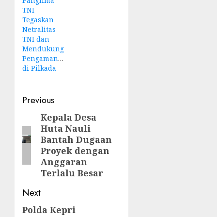
Panglima
TNI
Tegaskan
Netralitas
TNI dan
Mendukung
Pengamanan
di Pilkada
Post
Previous
navigation
Kepala Desa
Previous
Huta Nauli
post:
Bantah Dugaan
Proyek dengan
Anggaran
Terlalu Besar
Next
Polda Kepri
Next