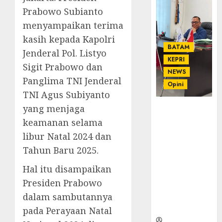
Prabowo Subianto
menyampaikan terima
kasih kepada Kapolri
BATAM
Jenderal Pol. Listyo
KEPRI
Sigit Prabowo dan
NEWS
Panglima TNI Jenderal
Opini
TNI Agus Subiyanto
yang menjaga
Ahmad Fakih
Rambe, SH:
keamanan selama
Advokat
libur Natal 2024 dan
Senior
Tahun Baru 2025.
dengan
Pengalaman
Hal itu disampaikan
dan
Presiden Prabowo
Integritas di
dalam sambutannya
Dunia
Hukum
pada Perayaan Natal