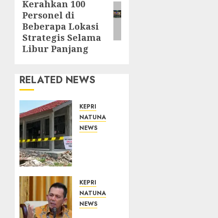
Kerahkan 100
post:
Personel di
Beberapa Lokasi
Strategis Selama
Libur Panjang
RELATED NEWS
KEPRI
NATUNA
NEWS
Revitalisasi
107
Sekolah
Dimulai,
Pemprov
KEPRI
Kepri
NATUNA
Prioritaskan
NEWS
Wilayah
Tim