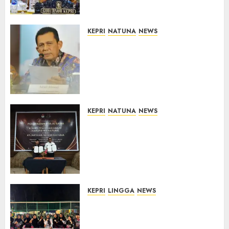
Sasaran
07/08/2026
0
KEPRI
NATUNA
NEWS
Revitalisasi 107 Sekolah di
Kepri Telan Rp97 Miliar,
Pemerintah Prioritaskan
Wilayah 3T untuk Perkuat
Mutu Pendidikan
07/08/2026
0
KEPRI
NATUNA
NEWS
Kejari Natuna dan KPU Teken
Kerja Sama Lima Tahun,
Perkuat Pendampingan
Hukum Penyelenggaraan
Pemilu
07/08/2026
0
KEPRI
LINGGA
NEWS
Ketua DPRD Lingga Maya Sari
Buka Turnamen Voli
Senempek Open I, Dorong