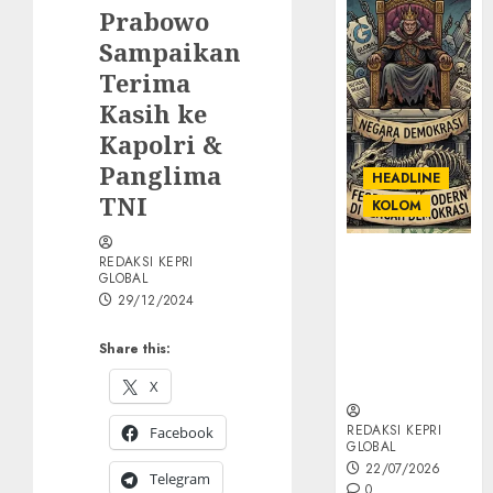
Prabowo
Sampaikan
Terima
Kasih ke
Kapolri &
Panglima
HEADLINE
TNI
KOLOM
KOLOM |
REDAKSI KEPRI
GLOBAL
Semantik
29/12/2024
Kekuasaan
dalam Kosa
Share this:
Kata yang
Berlutut
X
REDAKSI KEPRI
Facebook
GLOBAL
22/07/2026
Telegram
0