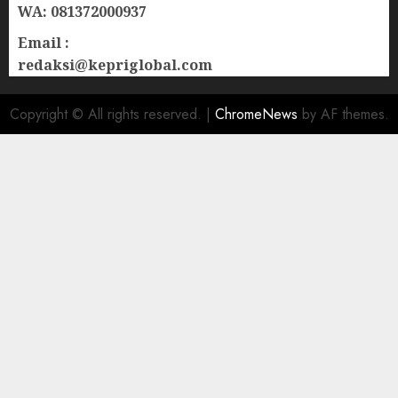
WA: 081372000937
Email :
redaksi@kepriglobal.com
Copyright © All rights reserved.
|
ChromeNews
by AF themes.