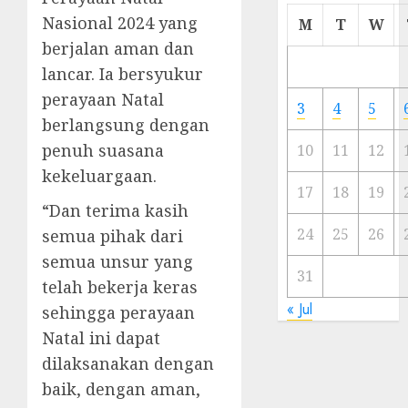
Cermi
Nasional 2024 yang
M
T
W
Meski
berjalan aman dan
Ada
lancar. Ia bersyukur
Artis
perayaan Natal
Ibu
3
4
5
Kota
berlangsung dengan
penuh suasana
10
11
12
23/11/20
kekeluargaan.
0
17
18
19
“Dan terima kasih
24
25
26
semua pihak dari
semua unsur yang
31
telah bekerja keras
« Jul
sehingga perayaan
Natal ini dapat
dilaksanakan dengan
baik, dengan aman,