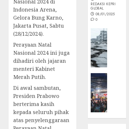
Nasional 2024 di
REDAKSI KEPRI
GLOBAL
Indonesia Arena,
08/01/2025
Gelora Bung Karno,
0
Jakarta Pusat, Sabtu
Opini
(28/12/2024).
MISI
Perayaan Natal
MAS
:
Nasional 2024 ini juga
Mitigas
dihadiri oleh jajaran
Antisip
menteri Kabinet
Megath
KEPRI
Merah Putih.
NATUNA
05/12/202
Di awal sambutan,
NEWS
0
Opini
Presiden Prabowo
Masyar
berterima kasih
Sepem
kepada seluruh pihak
Padati
atas penyelenggaraan
Kampa
Perayaan Natal
Pasan