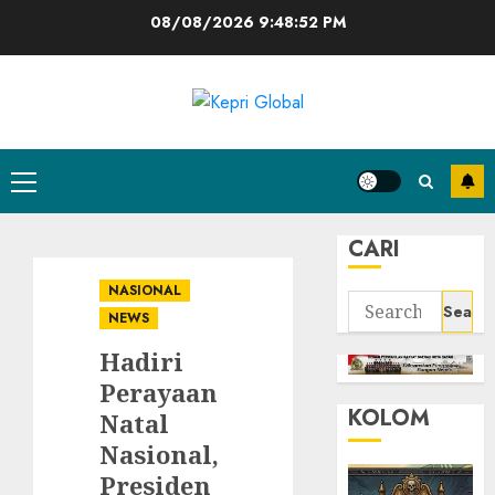
Skip
08/08/2026
9:48:52 PM
to
content
Primary
Menu
CARI
NASIONAL
Search
NEWS
for:
Hadiri
Perayaan
KOLOM
Natal
Nasional,
Presiden