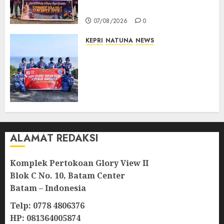
Lahirnya Atlet Berprestasi
07/08/2026
0
KEPRI
NATUNA
NEWS
Merah Putih Raksasa Berkibar
di Perbatasan, TNI AU dan
Lintas Instansi Perkuat
Semangat Kebangsaan di
Natuna
07/08/2026
0
ALAMAT REDAKSI
Komplek Pertokoan Glory View II
Blok C No. 10, Batam Center
Batam – Indonesia
Telp: 0778 4806376
HP: 081364005874