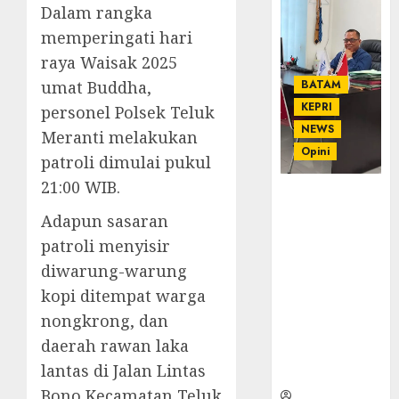
Dalam rangka
memperingati hari
raya Waisak 2025
umat Buddha,
BATAM
KEPRI
personel Polsek Teluk
NEWS
Meranti melakukan
Opini
patroli dimulai pukul
21:00 WIB.
Ahmad Fakih
Rambe, SH:
Adapun sasaran
Advokat
patroli menyisir
Senior
diwarung-warung
dengan
kopi ditempat warga
Pengalaman
dan
nongkrong, dan
Integritas di
daerah rawan laka
Dunia
lantas di Jalan Lintas
Hukum
Bono Kecamatan Teluk