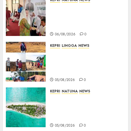
KEPRI
NATUNA
NEWS
Cen Sui Lan Buka MPLS
Sekolah Rakyat Natuna,
Tanamkan Semangat Raih
Masa Depan Gemilang
06/08/2026
0
KEPRI
LINGGA
NEWS
Ribuan Pekerja Lokal PT CSA
Kompak Siap Turun ke RDP,
Tegaskan Perusahaan Jadi
Sumber Penghidupan
05/08/2026
0
KEPRI
NATUNA
NEWS
Negara Hadir di Perbatasan,
Pembangunan Tanggul Pulau
Kepala Bawa Harapan Baru
bagi Warga
05/08/2026
0