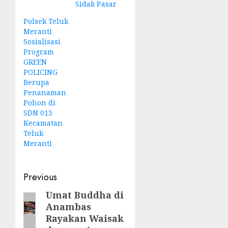
Sidak Pasar
Polsek Teluk
Meranti
Sosialisasi
Program
GREEN
POLICING
Berupa
Penanaman
Pohon di
SDN 013
Kecamatan
Teluk
Meranti
Post
Previous
navigation
Umat Buddha di
Previous
Anambas
post:
Rayakan Waisak