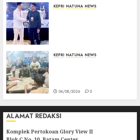
KEPRI
NATUNA
NEWS
Dokter TNI AU dari Natuna
Tampil di Forum
Internasional, Bawa Gagasan
Pengembangan Bedah
Ortopedi Asia Tenggara
05/08/2026
0
KEPRI
NATUNA
NEWS
Raja Mustakim dan Domino
Natuna, Saat Permainan
Tradisional Menjadi Perekat
Persaudaraan Warga
04/08/2026
0
ALAMAT REDAKSI
Komplek Pertokoan Glory View II
Blok C No. 10, Batam Center