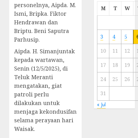
personelnya, Aipda. M.
Cermi
M
T
W
Meski
Ismi, Bripka. Fiktor
Ada
Hendrawan dan
Artis
Briptu. Beni Saputra
Ibu
3
4
5
Parhusip.
Kota
Aipda. H. Simanjuntak
10
11
12
23/11/20
kepada wartawan,
0
17
18
19
Senin (12/5/2025), di
Teluk Meranti
24
25
26
mengatakan, giat
31
patroli perlu
dilakukan untuk
« Jul
menjaga kekondusifan
selama perayaan hari
Waisak.