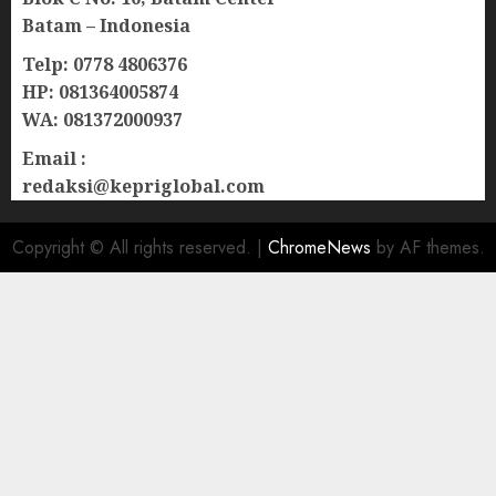
Batam – Indonesia
Telp: 0778 4806376
HP: 081364005874
WA: 081372000937
Email :
redaksi@kepriglobal.com
Copyright © All rights reserved.
|
ChromeNews
by AF themes.