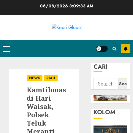
Skip
06/08/2026
3:09:34 AM
to
content
Primary
Menu
CARI
NEWS
RIAU
Search
Kamtibmas
for:
di Hari
Waisak,
KOLOM
Polsek
Teluk
Meranti