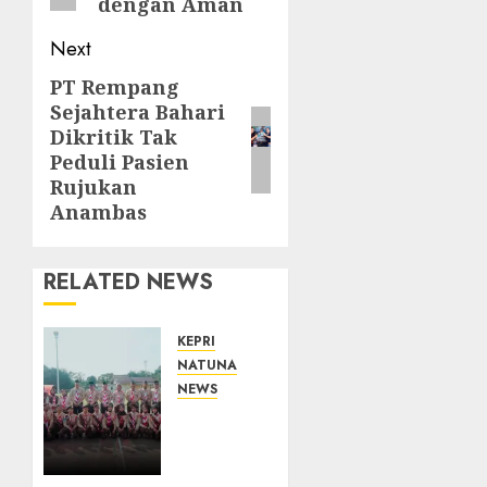
dengan Aman
Next
PT Rempang
Next
Sejahtera Bahari
post:
Dikritik Tak
Peduli Pasien
Rujukan
Anambas
RELATED NEWS
KEPRI
NATUNA
NEWS
16
Putra-
Putri