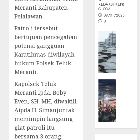
REDAKSI KEPRI
Meranti Kabupaten
GLOBAL
Pelalawan.
08/01/2025
0
Patroli tersebut
Opini
bertujuan pencegahan
MISI
potensi gangguan
MAS
Kamtibmas diwilayah
:
hukum Polsek Teluk
Mitigas
Antisip
Meranti.
Megath
KEPRI
Kapolsek Teluk
NATUNA
05/12/202
Meranti Ipda. Boby
NEWS
Even, SH. MH, diwakili
0
Opini
Aipda H. Simanjuntak
Masyar
memimpin langsung
Sepem
Padati
giat patroli itu
Kampa
bersama 3 orang
Pasan