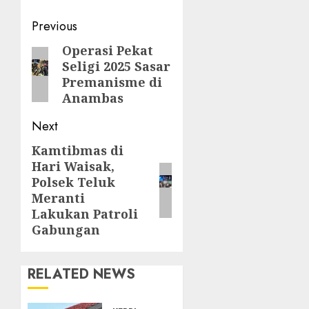
Post
Previous
navigation
Operasi Pekat
Previous
Seligi 2025 Sasar
post:
Premanisme di
Anambas
Next
Kamtibmas di
Next
Hari Waisak,
post:
Polsek Teluk
Meranti
Lakukan Patroli
Gabungan
RELATED NEWS