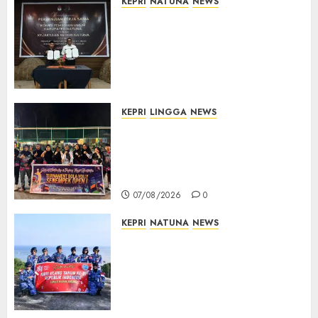
KEPRI
NATUNA
NEWS
Kejari Natuna dan KPU Teken
Kerja Sama Lima Tahun,
Perkuat Pendampingan
Hukum Penyelenggaraan
Pemilu
07/08/2026
0
KEPRI
LINGGA
NEWS
Ketua DPRD Lingga Maya Sari
Buka Turnamen Voli
Senempek Open I, Dorong
Lahirnya Atlet Berprestasi
07/08/2026
0
KEPRI
NATUNA
NEWS
Merah Putih Raksasa Berkibar
di Perbatasan, TNI AU dan
Lintas Instansi Perkuat
Semangat Kebangsaan di
Natuna