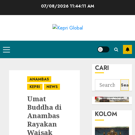
Skip
07/08/2026
11:44:12 AM
to
content
Primary
Menu
CARI
ANAMBAS
Search
KEPRI
NEWS
for:
Umat
Buddha di
KOLOM
Anambas
Rayakan
Waisak