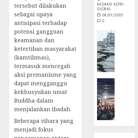
REDAKSI KEPRI
tersebut dilakukan
GLOBAL
sebagai upaya
08/01/2025
0
antisipasi terhadap
potensi gangguan
Opini
keamanan dan
MISI
ketertiban masyarakat
MAS
:
(kamtibmas),
Mitigas
termasuk mencegah
Antisip
aksi premanisme yang
Megath
KEPRI
dapat mengganggu
NATUNA
05/12/202
kekhusyukan umat
NEWS
Buddha dalam
0
Opini
menjalankan ibadah.
Masyar
Sepem
Beberapa vihara yang
Padati
menjadi fokus
Kampa
Pasan