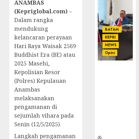
ANAMBAS
(Kepriglobal.com)
–
Dalam rangka
mendukung
BATAM
kelancaran perayaan
KEPRI
Hari Raya Waisak 2569
NEWS
Opini
Buddhist Era (BE) atau
2025 Masehi,
Ahmad Fakih
Kepolisian Resor
Rambe, SH:
(Polres) Kepulauan
Advokat
Anambas
Senior
dengan
melaksanakan
Pengalaman
pengamanan di
dan
sejumlah vihara pada
Integritas di
Dunia
Senin (12/5/2025).
Hukum
Langkah pengamanan