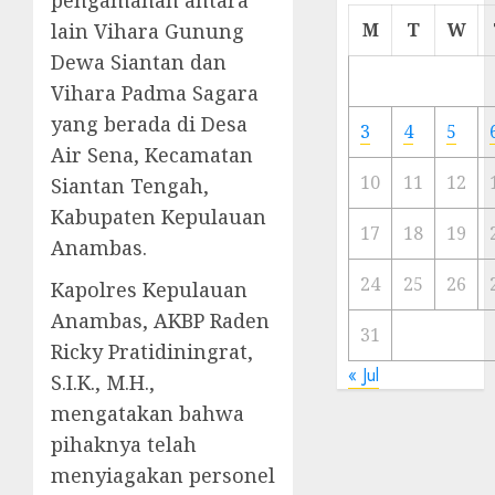
pengamanan antara
Cermi
lain Vihara Gunung
M
T
W
Meski
Dewa Siantan dan
Ada
Vihara Padma Sagara
Artis
Ibu
yang berada di Desa
3
4
5
Kota
Air Sena, Kecamatan
10
11
12
Siantan Tengah,
23/11/20
Kabupaten Kepulauan
0
17
18
19
Anambas.
24
25
26
Kapolres Kepulauan
Anambas, AKBP Raden
31
Ricky Pratidiningrat,
« Jul
S.I.K., M.H.,
mengatakan bahwa
pihaknya telah
menyiagakan personel