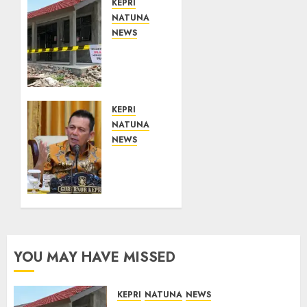
KEPRI
NATUNA
NEWS
Revitalisasi
107
Sekolah
Dimulai,
Pemprov
KEPRI
Kepri
NATUNA
Prioritaskan
NEWS
Wilayah
Tim
3T dan
Konsultan
Sekolah
Kawal
Rusak
Revitalisasi
107
Sekolah
07/08/2026
0
di
YOU MAY HAVE MISSED
Kepri,
Pastikan
Pembangunan
KEPRI
NATUNA
NEWS