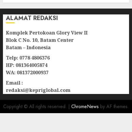
07/08/2026
0
ALAMAT REDAKSI
Komplek Pertokoan Glory View II
Blok C No. 10, Batam Center
Batam – Indonesia
Telp: 0778 4806376
HP: 081364005874
WA: 081372000937
Email :
redaksi@kepriglobal.com
Copyright © All rights reserved.
|
ChromeNews
by AF themes.