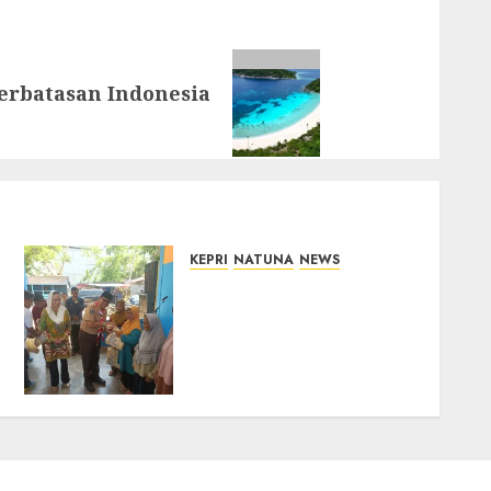
Perbatasan Indonesia
KEPRI
NATUNA
NEWS
Dari Ujung Negeri, Tower
Bersama Group Hadir
Bawa Kepedulian Sosial,
Bupati Cen Sui Lan Dorong
CSR Berkelanjutan di
Natuna
06/08/2026
0