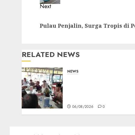
Next
Next
Pulau Penjalin, Surga Tropis di 
post:
RELATED NEWS
NEWS
Bangun Komunikasi
Tanpa Sekat, Bupati dan
Wakil Bupati Natuna
Ngopi Bersama Wartawan
06/08/2026
0