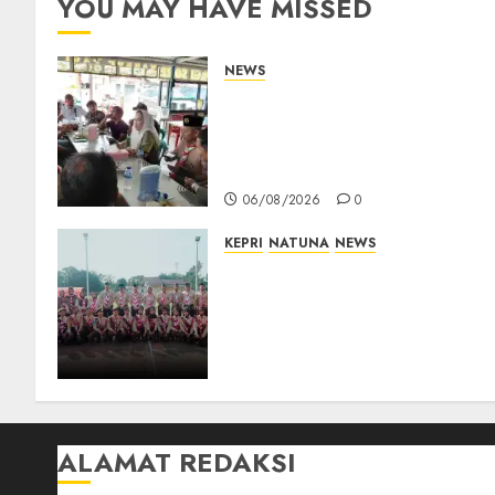
YOU MAY HAVE MISSED
NEWS
Bangun Komunikasi Tanpa
Sekat, Bupati dan Wakil
Bupati Natuna Ngopi
Bersama Wartawan
06/08/2026
0
KEPRI
NATUNA
NEWS
16 Putra-Putri Terbaik
Natuna Digembleng Jelang
Jambore Nasional XII 2026,
Wabup Jarmin: Kalian Duta
Daerah
06/08/2026
0
ALAMAT REDAKSI