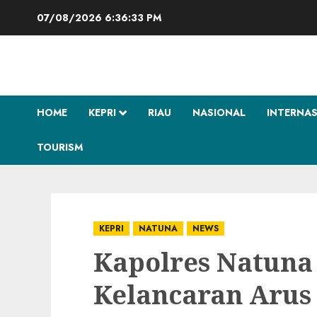
Skip
07/08/2026
6:36:34 PM
to
content
HOME
KEPRI
RIAU
NASIONAL
INTERNA
TOURISM
KEPRI
NATUNA
NEWS
Kapolres Natuna
Kelancaran Arus 