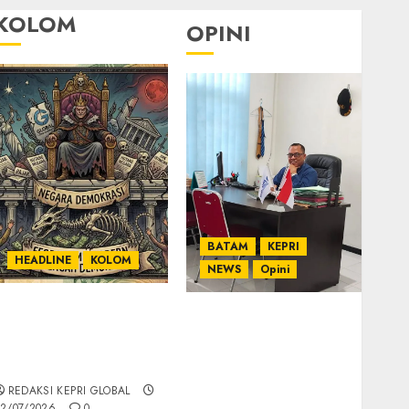
KOLOM
OPINI
BATAM
KEPRI
HEADLINE
KOLOM
NEWS
Opini
KOLOM | Semantik
Ahmad Fakih Rambe,
Kekuasaan dalam
SH: Advokat Senior
Kosa Kata yang
dengan Pengalaman
Berlutut
dan Integritas di
REDAKSI KEPRI GLOBAL
Dunia Hukum
2/07/2026
0