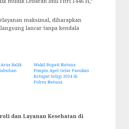
ik mudik Lebaran Idul Fitri 1446 H,”
pelayanan maksimal, diharapkan
rlangsung lancar tanpa kendala
Arus Balik
Wakil Bupati Natuna
elabuhan
Pimpin Apel Gelar Pasukan
Ketupat Seligi 2024 di
Polres Natuna
troli dan Layanan Kesehatan di