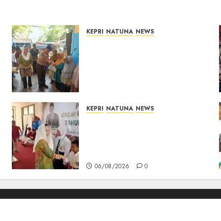
KEPRI
NATUNA
NEWS
Dari Ujung Negeri, Tower
Bersama Group Hadir Bawa
Kepedulian Sosial, Bupati
Cen Sui Lan Dorong CSR
Berkelanjutan di Natuna
06/08/2026
0
KEPRI
NATUNA
NEWS
Cen Sui Lan Buka MPLS
Sekolah Rakyat Natuna,
Tanamkan Semangat Raih
Masa Depan Gemilang
06/08/2026
0