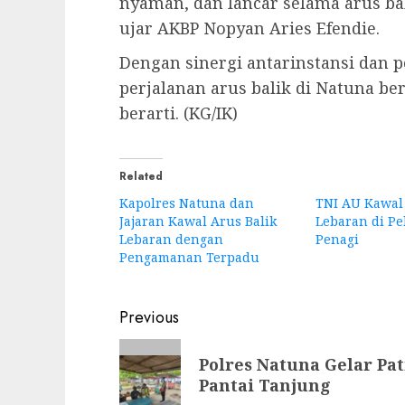
nyaman, dan lancar selama arus bal
ujar AKBP Nopyan Aries Efendie.
Dengan sinergi antarinstansi dan 
perjalanan arus balik di Natuna be
berarti. (KG/IK)
Related
Kapolres Natuna dan
TNI AU Kawal 
Jajaran Kawal Arus Balik
Lebaran di P
Lebaran dengan
Penagi
Pengamanan Terpadu
Post
Previous
navigation
Previous
Polres Natuna Gelar Pa
post:
Pantai Tanjung