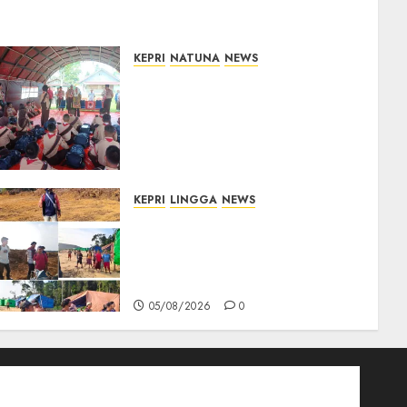
KEPRI
NATUNA
NEWS
Bupati Natuna Lepas
Kontingen Jamnas XII, Titip
Pesan Jaga Nama Baik
Daerah dan Utamakan
Pendidikan
06/08/2026
0
KEPRI
LINGGA
NEWS
Ribuan Pekerja Lokal PT CSA
Kompak Siap Turun ke RDP,
Tegaskan Perusahaan Jadi
Sumber Penghidupan
05/08/2026
0