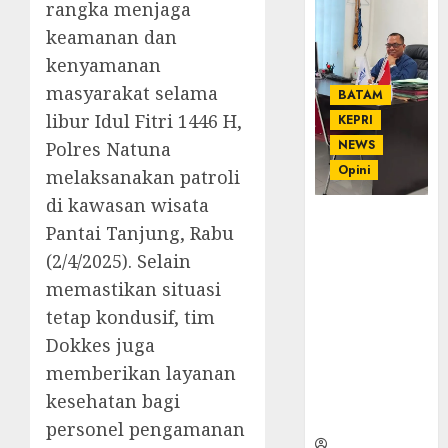
rangka menjaga
keamanan dan
kenyamanan
masyarakat selama
BATAM
libur Idul Fitri 1446 H,
KEPRI
NEWS
Polres Natuna
Opini
melaksanakan patroli
di kawasan wisata
Ahmad Fakih
Pantai Tanjung, Rabu
Rambe, SH:
(2/4/2025). Selain
Advokat
Senior
memastikan situasi
dengan
tetap kondusif, tim
Pengalaman
Dokkes juga
dan
memberikan layanan
Integritas di
Dunia
kesehatan bagi
Hukum
personel pengamanan