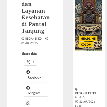
dan
Layanan
Kesehatan
di Pantai
Tanjung
REDAKSI KG
HEADLINE
03/04/2025
KOLOM
Share this:
KOLOM |
Semantik
X
Kekuasaan
dalam Kosa
Facebook
Kata yang
Berlutut
Telegram
REDAKSI KEPRI
GLOBAL
22/07/2026
0