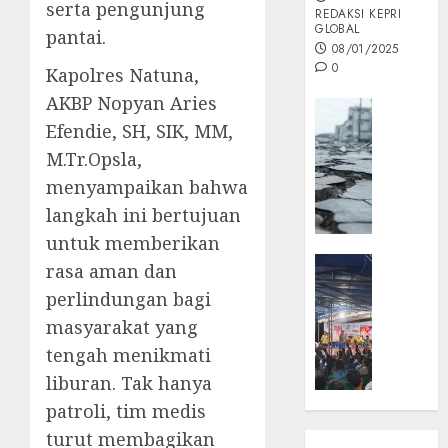
serta pengunjung
REDAKSI KEPRI
GLOBAL
pantai.
08/01/2025
0
Kapolres Natuna,
AKBP Nopyan Aries
Opini
Efendie, SH, SIK, MM,
MISI
M.Tr.Opsla,
MAS
:
menyampaikan bahwa
Mitigas
langkah ini bertujuan
Antisip
untuk memberikan
Megath
KEPRI
rasa aman dan
NATUNA
05/12/202
perlindungan bagi
NEWS
masyarakat yang
0
Opini
tengah menikmati
Masyar
Sepem
liburan. Tak hanya
Padati
patroli, tim medis
Kampa
turut membagikan
Pasan