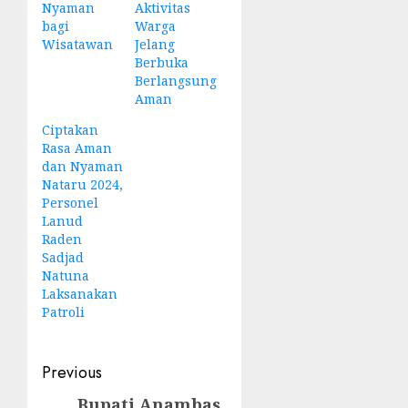
Nyaman
Aktivitas
bagi
Warga
Wisatawan
Jelang
Berbuka
Berlangsung
Aman
Ciptakan
Rasa Aman
dan Nyaman
Nataru 2024,
Personel
Lanud
Raden
Sadjad
Natuna
Laksanakan
Patroli
Post
Previous
navigation
Bupati Anambas
Previous