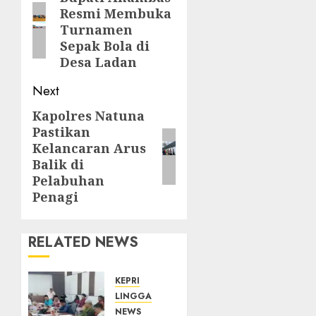
Resmi Membuka
post:
Turnamen
Sepak Bola di
Desa Ladan
Next
Kapolres Natuna
Next
Pastikan
post:
Kelancaran Arus
Balik di
Pelabuhan
Penagi
RELATED NEWS
KEPRI
LINGGA
NEWS