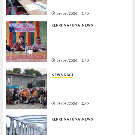
Bukti Sah
08/08/2026
08/08/2026
0
0
KEPRI
NATUNA
NEWS
Reses DPRD Kepri di Natuna
Buka Ruang Aspirasi, Warga
Optimistis Usulan
Pembangunan Diperjuangkan
08/08/2026
0
NEWS
RIAU
PT Arara Abadi-AAP Sinarmas
Distrik Merawang Berikan
Bantuan Operasi Gratis
08/08/2026
0
KEPRI
NATUNA
NEWS
Bendera Merah Putih
Berkibar di Jalanan Natuna,