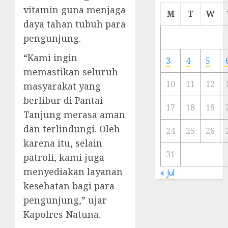
vitamin guna menjaga
Cermi
M
T
W
Meski
daya tahan tubuh para
Ada
pengunjung.
Artis
Ibu
“Kami ingin
3
4
5
Kota
memastikan seluruh
10
11
12
masyarakat yang
23/11/20
berlibur di Pantai
0
17
18
19
Tanjung merasa aman
dan terlindungi. Oleh
24
25
26
karena itu, selain
31
patroli, kami juga
menyediakan layanan
« Jul
kesehatan bagi para
pengunjung,” ujar
Kapolres Natuna.