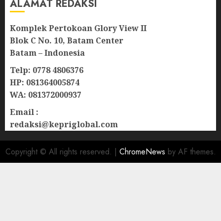
ALAMAT REDAKSI
Komplek Pertokoan Glory View II
Blok C No. 10, Batam Center
Batam – Indonesia
Telp: 0778 4806376
HP: 081364005874
WA: 081372000937
Email :
redaksi@kepriglobal.com
Copyright © All rights reserved.
|
ChromeNews
by AF themes.