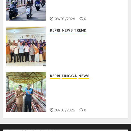
TNI AU Gelorakan Semangat
Kemerdekaan
08/08/2026
0
KEPRI
NEWS
TREND
Ombudsman Kepri Tampung
Puluhan Keluhan Warga
Bintan, Mulai dari Bantuan
Sosial, BBM Solar, Hingga
Lampu Jalan
08/08/2026
0
KEPRI
LINGGA
NEWS
Produksi Belum Mampu
Penuhi Pasar, BUMDes Desa
Keton Berharap Dukungan
Penambahan Ayam Petelur
08/08/2026
0