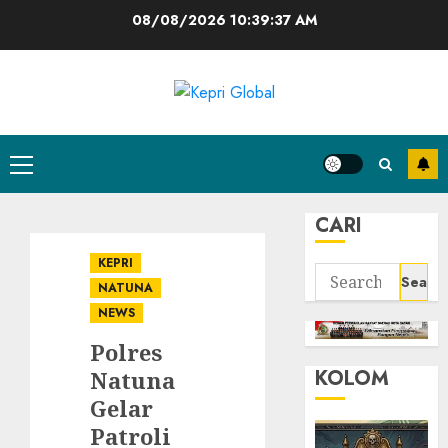
Skip
08/08/2026
10:39:38 AM
to
content
Primary
Menu
CARI
KEPRI
Search
NATUNA
for:
NEWS
Polres
KOLOM
Natuna
Gelar
Patroli