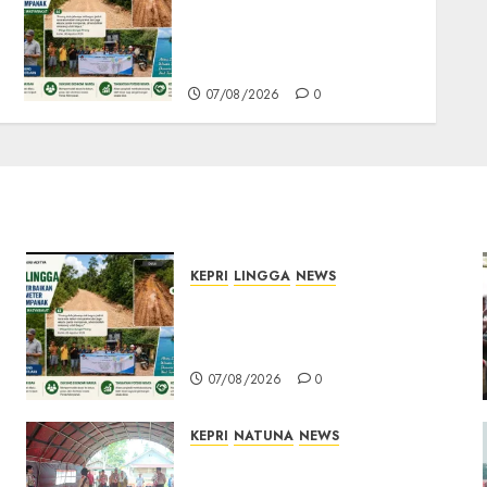
Manfaat, Jalan Rusak
Menuju Pantai Mempanak
Kini Mulus
07/08/2026
0
KEPRI
LINGGA
NEWS
CSR PT CSA Berbuah
Manfaat, Jalan Rusak Menuju
Pantai Mempanak Kini Mulus
07/08/2026
0
KEPRI
NATUNA
NEWS
Bupati Natuna Lepas
Kontingen Jamnas XII, Titip