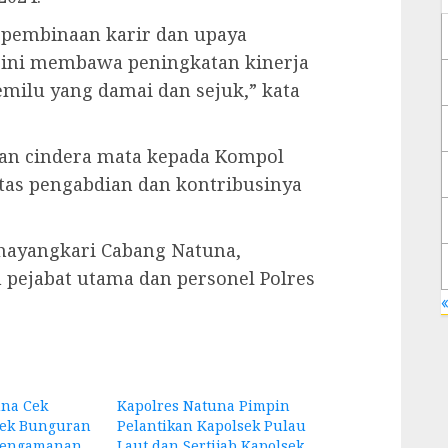
 pembinaan karir dan upaya
a ini membawa peningkatan kinerja
milu yang damai dan sejuk,” kata
kan cindera mata kepada Kompol
atas pengabdian dan kontribusinya
 Bhayangkari Cabang Natuna,
 pejabat utama dan personel Polres
«
una Cek
Kapolres Natuna Pimpin
sek Bunguran
Pelantikan Kapolsek Pulau
Pengamanan
Laut dan Sertijab Kapolsek