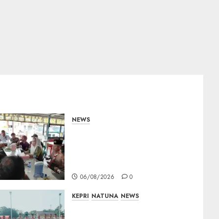
NEWS
Bangun Komunikasi Tanpa
Sekat, Bupati dan Wakil
Bupati Natuna Ngopi
Bersama Wartawan
06/08/2026
0
KEPRI
NATUNA
NEWS
16 Putra-Putri Terbaik
Natuna Digembleng Jelang