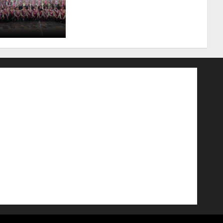
Jambore Nasional XII 2026,
Wabup Jarmin: Kalian Duta
Daerah
06/08/2026
0