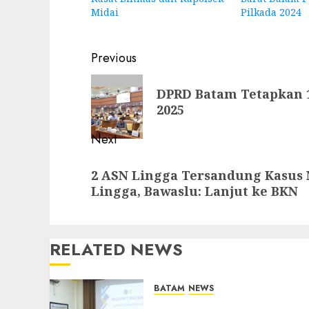
Midai
Pilkada 2024
Post
Previous
navigation
Previous
DPRD Batam Tetapkan 1
post:
2025
Next
Next
2 ASN Lingga Tersandung Kasus N
post:
Lingga, Bawaslu: Lanjut ke BKN
RELATED NEWS
BATAM
NEWS
Deputi Imigrasi dan