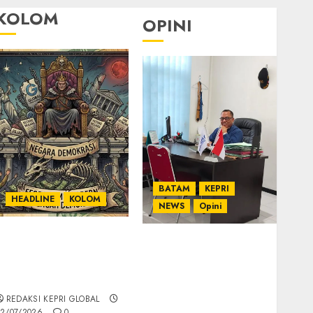
KOLOM
OPINI
BATAM
KEPRI
HEADLINE
KOLOM
NEWS
Opini
KOLOM | Semantik
Ahmad Fakih Rambe,
Kekuasaan dalam
SH: Advokat Senior
Kosa Kata yang
dengan Pengalaman
Berlutut
dan Integritas di
REDAKSI KEPRI GLOBAL
Dunia Hukum
2/07/2026
0