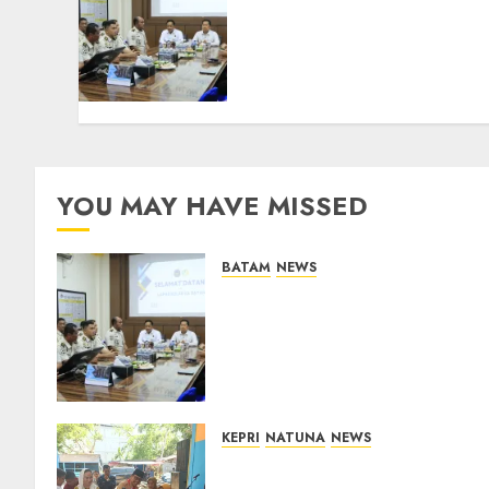
Pemasyarakatan Kemenko
Kumham Imipas Kunjungi
Lapas Batam, Bahas
Overstaying dan KUHP
Baru
07/08/2026
0
YOU MAY HAVE MISSED
BATAM
NEWS
Deputi Imigrasi dan
Pemasyarakatan Kemenko
Kumham Imipas Kunjungi
Lapas Batam, Bahas
Overstaying dan KUHP Baru
07/08/2026
0
KEPRI
NATUNA
NEWS
Dari Ujung Negeri, Tower
Bersama Group Hadir Bawa