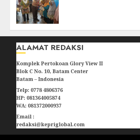
Kepedulian Sosial, Bupati
Cen Sui Lan Dorong CSR
Berkelanjutan di Natuna
06/08/2026
0
ALAMAT REDAKSI
Komplek Pertokoan Glory View II
Blok C No. 10, Batam Center
Batam – Indonesia
Telp: 0778 4806376
HP: 081364005874
WA: 081372000937
Email :
redaksi@kepriglobal.com