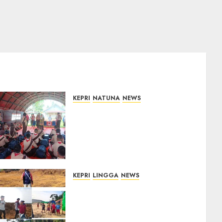
KEPRI
NATUNA
NEWS
Bupati Natuna Lepas
Kontingen Jamnas XII, Titip
Pesan Jaga Nama Baik
Daerah dan Utamakan
Pendidikan
06/08/2026
0
KEPRI
LINGGA
NEWS
Ribuan Pekerja Lokal PT CSA
Kompak Siap Turun ke RDP,
Tegaskan Perusahaan Jadi
Sumber Penghidupan