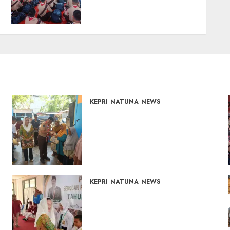
Baik Daerah dan
Utamakan Pendidikan
06/08/2026
0
KEPRI
NATUNA
NEWS
Dari Ujung Negeri, Tower
Bersama Group Hadir Bawa
Kepedulian Sosial, Bupati
Cen Sui Lan Dorong CSR
Berkelanjutan di Natuna
06/08/2026
0
KEPRI
NATUNA
NEWS
Cen Sui Lan Buka MPLS
Sekolah Rakyat Natuna,
Tanamkan Semangat Raih
Masa Depan Gemilang