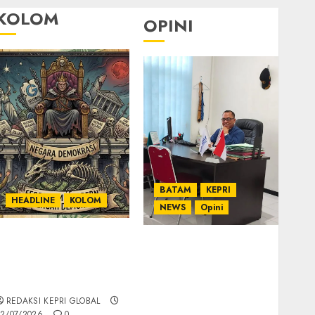
KOLOM
OPINI
BATAM
KEPRI
HEADLINE
KOLOM
NEWS
Opini
KOLOM | Semantik
Ahmad Fakih Rambe,
Kekuasaan dalam
SH: Advokat Senior
Kosa Kata yang
dengan Pengalaman
Berlutut
dan Integritas di
REDAKSI KEPRI GLOBAL
Dunia Hukum
2/07/2026
0