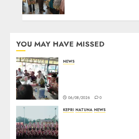
Bupati Cen Sui Lan Dorong
CSR Berkelanjutan di
Natuna
06/08/2026
0
YOU MAY HAVE MISSED
NEWS
Bangun Komunikasi Tanpa
Sekat, Bupati dan Wakil
Bupati Natuna Ngopi
Bersama Wartawan
06/08/2026
0
KEPRI
NATUNA
NEWS
16 Putra-Putri Terbaik
Natuna Digembleng Jelang
Jambore Nasional XII 2026,
Wabup Jarmin: Kalian Duta