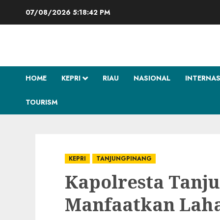
Skip
07/08/2026
5:18:43 PM
to
content
HOME
KEPRI
RIAU
NASIONAL
INTERNA
TOURISM
KEPRI
TANJUNGPINANG
Kapolresta Tanj
Manfaatkan Laha