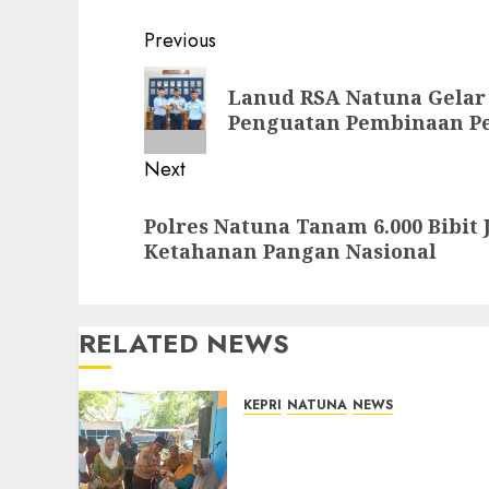
Post
Previous
navigation
Previous
Lanud RSA Natuna Gelar 
post:
Penguatan Pembinaan P
Next
Next
Polres Natuna Tanam 6.000 Bibi
post:
Ketahanan Pangan Nasional
RELATED NEWS
KEPRI
NATUNA
NEWS
Dari Ujung Negeri, Tower
Bersama Group Hadir
Bawa Kepedulian Sosial,