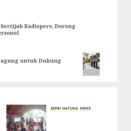
Sertijab Kadispers, Dorong
ersonel
t Jagung untuk Dukung
KEPRI
NATUNA
NEWS
Bupati Natuna Lepas
Kontingen Jamnas XII,
Titip Pesan Jaga Nama