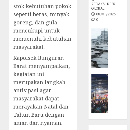
REDAKSI KEPRI
stok kebutuhan pokok
GLOBAL
seperti beras, minyak
08/01/2025
0
goreng, dan gula
mencukupi untuk
Opini
memenuhi kebutuhan
MISI
MAS
masyarakat.
:
Kapolsek Bunguran
Mitigas
Antisip
Barat menyampaikan,
Megath
kegiatan ini
KEPRI
merupakan langkah
NATUNA
05/12/202
NEWS
antisipasi agar
0
Opini
masyarakat dapat
Masyar
merayakan Natal dan
Sepem
Tahun Baru dengan
Padati
aman dan nyaman.
Kampa
Pasan