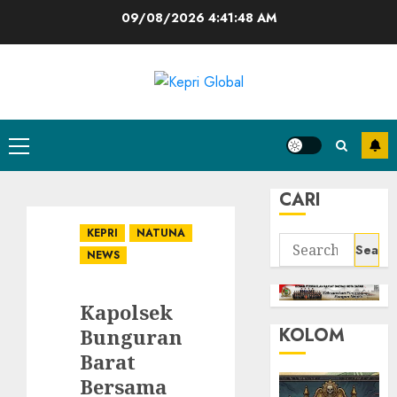
Skip
09/08/2026
4:41:48 AM
to
content
Primary
Menu
CARI
KEPRI
NATUNA
Search
NEWS
for:
Kapolsek
KOLOM
Bunguran
Barat
Bersama