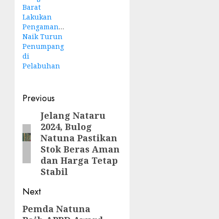
Barat
Lakukan
Pengamanan
Naik Turun
Penumpang
di
Pelabuhan
Post
Previous
navigation
Jelang Nataru
Previous
2024, Bulog
post:
Natuna Pastikan
Stok Beras Aman
dan Harga Tetap
Stabil
Next
Pemda Natuna
Next