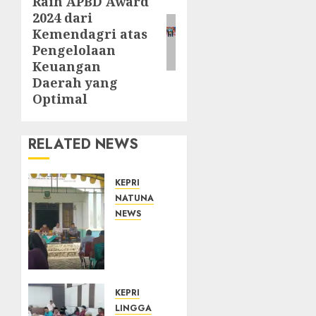
Raih APBD Award
post:
2024 dari
Kemendagri atas
Pengelolaan
Keuangan
Daerah yang
Optimal
RELATED NEWS
KEPRI
NATUNA
NEWS
Reses
di
Natuna,
DPRD
Kepri
KEPRI
Terima
LINGGA