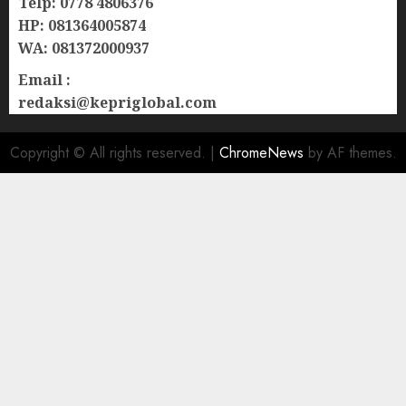
Telp: 0778 4806376
HP: 081364005874
WA: 081372000937
Email :
redaksi@kepriglobal.com
Copyright © All rights reserved.
|
ChromeNews
by AF themes.