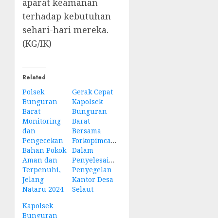
aparat keamanan
terhadap kebutuhan
sehari-hari mereka.
(KG/IK)
Related
Polsek
Gerak Cepat
Bunguran
Kapolsek
Barat
Bunguran
Monitoring
Barat
dan
Bersama
Pengecekan
Forkopimcam
Bahan Pokok
Dalam
Aman dan
Penyelesaian
Terpenuhi,
Penyegelan
Jelang
Kantor Desa
Nataru 2024
Selaut
Kapolsek
Bunguran