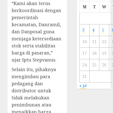
“Kami akan terus
Cermi
M
T
W
berkoordinasi dengan
Meski
Ada
pemerintah
Artis
kecamatan, Danramil,
Ibu
3
4
5
dan Danposal guna
Kota
menjaga ketersediaan
10
11
12
23/11/20
stok serta stabilitas
harga di pasaran,”
0
17
18
19
ujar Iptu Stepvanus.
24
25
26
Selain itu, pihaknya
mengimbau para
31
pedagang dan
« Jul
distributor untuk
tidak melakukan
penimbunan atau
menaikkan harga