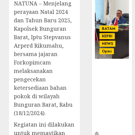
NATUNA – Menjelang
perayaan Natal 2024
dan Tahun Baru 2025,
Kapolsek Bunguran
BATAM
Barat, Iptu Stepvanus
KEPRI
NEWS
Arperd Rikumahu,
Opini
bersama jajaran
Forkopimcam
Ahmad Fakih
melaksanakan
Rambe, SH:
pengecekan
Advokat
Senior
ketersediaan bahan
dengan
pokok di wilayah
Pengalaman
Bunguran Barat, Rabu
dan
(18/12/2024).
Integritas di
Dunia
Kegiatan ini dilakukan
Hukum
untuk memastikan