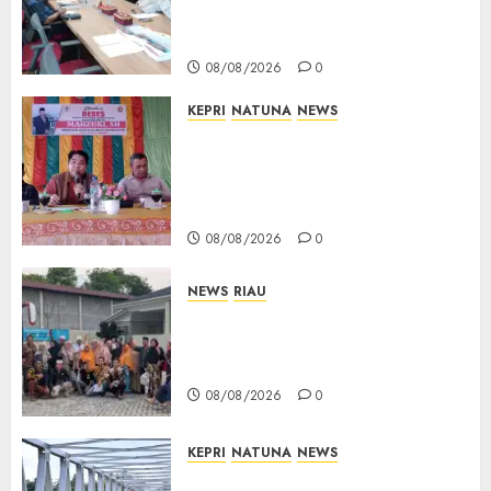
Teken Surat Tanah Tanpa
Bukti Sah
08/08/2026
0
KEPRI
NATUNA
NEWS
Reses DPRD Kepri di Natuna
Buka Ruang Aspirasi, Warga
Optimistis Usulan
Pembangunan Diperjuangkan
08/08/2026
0
NEWS
RIAU
PT Arara Abadi-AAP Sinarmas
Distrik Merawang Berikan
Bantuan Operasi Gratis
08/08/2026
0
KEPRI
NATUNA
NEWS
Bendera Merah Putih