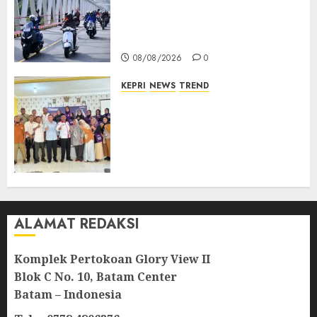
Berkibar di Jalanan Natuna,
TNI AU Gelorakan Semangat
Kemerdekaan
08/08/2026
0
KEPRI
NEWS
TREND
Ombudsman Kepri Tampung
Puluhan Keluhan Warga
Bintan, Mulai dari Bantuan
Sosial, BBM Solar, Hingga
Lampu Jalan
08/08/2026
0
ALAMAT REDAKSI
Komplek Pertokoan Glory View II
Blok C No. 10, Batam Center
Batam – Indonesia