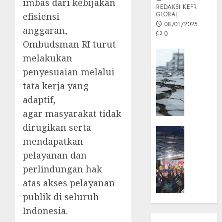
imbas dari kebijakan
REDAKSI KEPRI
GLOBAL
efisiensi
08/01/2025
anggaran,
0
Ombudsman RI turut
Opini
melakukan
MISI
penyesuaian melalui
MAS
tata kerja yang
:
adaptif,
Mitigas
Antisip
agar masyarakat tidak
Megath
dirugikan serta
KEPRI
mendapatkan
NATUNA
05/12/202
NEWS
pelayanan dan
0
Opini
perlindungan hak
Masyar
atas akses pelayanan
Sepem
publik di seluruh
Padati
Indonesia.
Kampa
Pasan