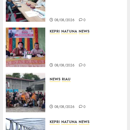
Teken Surat Tanah Tanpa
Bukti Sah
08/08/2026
0
KEPRI
NATUNA
NEWS
Reses DPRD Kepri di Natuna
Buka Ruang Aspirasi, Warga
Optimistis Usulan
Pembangunan Diperjuangkan
08/08/2026
0
NEWS
RIAU
PT Arara Abadi-AAP Sinarmas
Distrik Merawang Berikan
Bantuan Operasi Gratis
08/08/2026
0
KEPRI
NATUNA
NEWS
Bendera Merah Putih