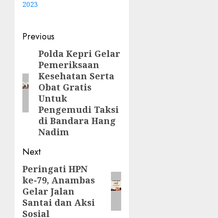
2023
Post
Previous
navigation
Polda Kepri Gelar
Previous
Pemeriksaan
post:
Kesehatan Serta
Obat Gratis
Untuk
Pengemudi Taksi
di Bandara Hang
Nadim
Next
Peringati HPN
Next
ke-79, Anambas
post:
Gelar Jalan
Santai dan Aksi
Sosial