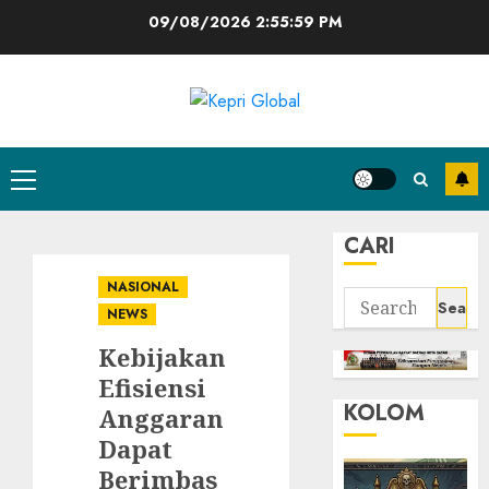
Skip
09/08/2026
2:56:00 PM
to
content
Primary
Menu
CARI
NASIONAL
Search
NEWS
for:
Kebijakan
Efisiensi
KOLOM
Anggaran
Dapat
Berimbas