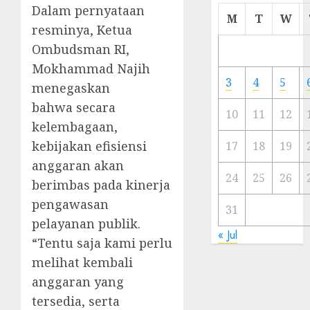
Dalam pernyataan
Cermi
M
T
W
resminya, Ketua
Meski
Ada
Ombudsman RI,
Artis
Mokhammad Najih
Ibu
3
4
5
menegaskan
Kota
bahwa secara
10
11
12
23/11/20
kelembagaan,
kebijakan efisiensi
0
17
18
19
anggaran akan
24
25
26
berimbas pada kinerja
pengawasan
31
pelayanan publik.
« Jul
“Tentu saja kami perlu
melihat kembali
anggaran yang
tersedia, serta