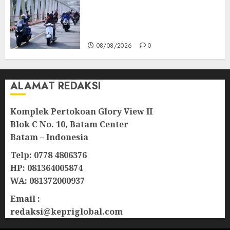
Berkibar di Jalanan Natuna,
TNI AU Gelorakan Semangat
Kemerdekaan
08/08/2026
0
ALAMAT REDAKSI
Komplek Pertokoan Glory View II
Blok C No. 10, Batam Center
Batam – Indonesia
Telp: 0778 4806376
HP: 081364005874
WA: 081372000937
Email :
redaksi@kepriglobal.com