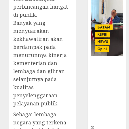
perbincangan hangat
di publik.
Banyak yang
BATAM
menyuarakan
KEPRI
kekhawatiran akan
NEWS
berdampak pada
Opini
menurunnya kinerja
kementerian dan
Ahmad Fakih
Rambe, SH:
lembaga dan giliran
Advokat
selanjutnya pada
Senior
kualitas
dengan
penyelenggaraan
Pengalaman
dan
pelayanan publik.
Integritas di
Sebagai lembaga
Dunia
Hukum
negara yang terkena