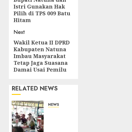
navigation
Previous
Istri Gunakan Hak
post:
Pilih di TPS 009 Batu
Hitam
Next
Wakil Ketua II DPRD
Next
Kabupaten Natuna
post:
Imbau Masyarakat
Tetap Jaga Suasana
Damai Usai Pemilu
RELATED NEWS
NEWS
Bangun
Komunikasi
Tanpa
Sekat,