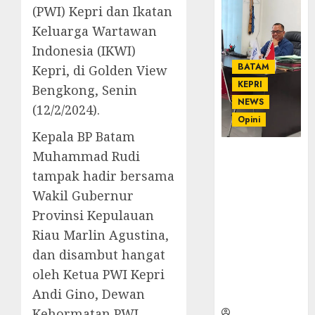
(PWI) Kepri dan Ikatan
Keluarga Wartawan
Indonesia (IKWI)
BATAM
Kepri, di Golden View
KEPRI
Bengkong, Senin
NEWS
(12/2/2024).
Opini
Kepala BP Batam
Muhammad Rudi
Ahmad Fakih
Rambe, SH:
tampak hadir bersama
Advokat
Wakil Gubernur
Senior
Provinsi Kepulauan
dengan
Pengalaman
Riau Marlin Agustina,
dan
dan disambut hangat
Integritas di
oleh Ketua PWI Kepri
Dunia
Andi Gino, Dewan
Hukum
Kehormatan PWI