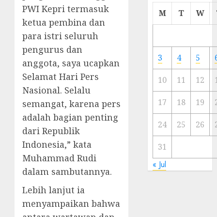
PWI Kepri termasuk
Cermi
M
T
W
Meski
ketua pembina dan
Ada
para istri seluruh
Artis
pengurus dan
Ibu
3
4
5
anggota, saya ucapkan
Kota
Selamat Hari Pers
10
11
12
23/11/20
Nasional. Selalu
0
17
18
19
semangat, karena pers
adalah bagian penting
24
25
26
dari Republik
Indonesia,” kata
31
Muhammad Rudi
« Jul
dalam sambutannya.
Lebih lanjut ia
menyampaikan bahwa