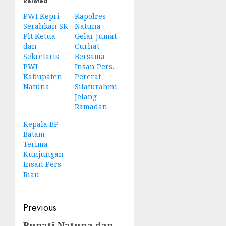
Related
PWI Kepri
Kapolres
Serahkan SK
Natuna
Plt Ketua
Gelar Jumat
dan
Curhat
Sekretaris
Bersama
PWI
Insan Pers,
Kabupaten
Pererat
Natuna
Silaturahmi
Jelang
Ramadan
Kepala BP
Batam
Terima
Kunjungan
Insan Pers
Riau
Post
Previous
Bupati Natuna dan