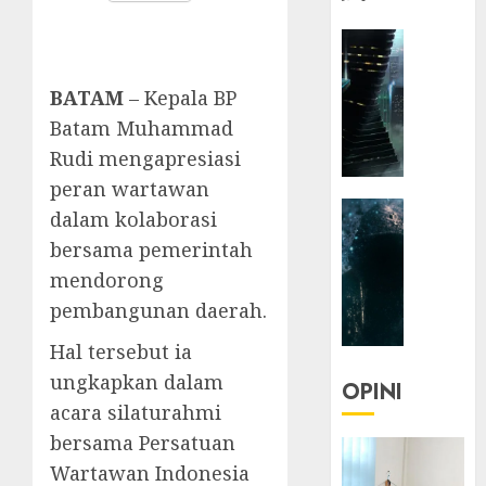
HEADLIN
KOLOM
NASIONA
BATAM
– Kepala BP
TEKNOLO
Batam Muhammad
KOLO
Rudi mengapresiasi
|
peran wartawan
Parado
HEADLIN
Utopia
dalam kolaborasi
KOLOM
bersama pemerintah
TEKNOLO
05/06/20
mendorong
KOLO
0
pembangunan daerah.
|
Senjak
Hal tersebut ia
Human
ungkapkan dalam
OPINI
23/03/20
acara silaturahmi
bersama Persatuan
0
Wartawan Indonesia