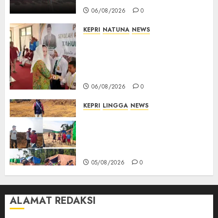
06/08/2026
0
KEPRI
NATUNA
NEWS
Cen Sui Lan Buka MPLS
Sekolah Rakyat Natuna,
Tanamkan Semangat Raih
Masa Depan Gemilang
06/08/2026
0
KEPRI
LINGGA
NEWS
Ribuan Pekerja Lokal PT CSA
Kompak Siap Turun ke RDP,
Tegaskan Perusahaan Jadi
Sumber Penghidupan
05/08/2026
0
ALAMAT REDAKSI