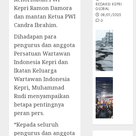
REDAKSI KEPRI
Kepri Ramon Damora
GLOBAL
08/01/2025
dan mantan Ketua PWI
0
Candra Ibrahim.
Opini
Dihadapan para
MISI
pengurus dan anggota
MAS
Persatuan Wartawan
:
Mitigas
Indonesia Kepri dan
Antisip
Ikatan Keluarga
Megath
Wartawan Indonesia
KEPRI
NATUNA
Kepri, Muhammad
05/12/202
NEWS
Rudi menyampaikan
0
Opini
betapa pentingnya
Masyar
peran pers.
Sepem
Padati
“Kepada seluruh
Kampa
pengurus dan anggota
Pasan