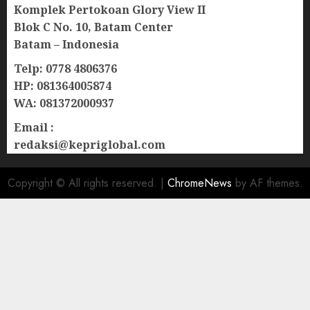
Komplek Pertokoan Glory View II
Blok C No. 10, Batam Center
Batam – Indonesia
Telp: 0778 4806376
HP: 081364005874
WA: 081372000937
Email :
redaksi@kepriglobal.com
Copyright © All rights reserved.
|
ChromeNews
by AF themes.