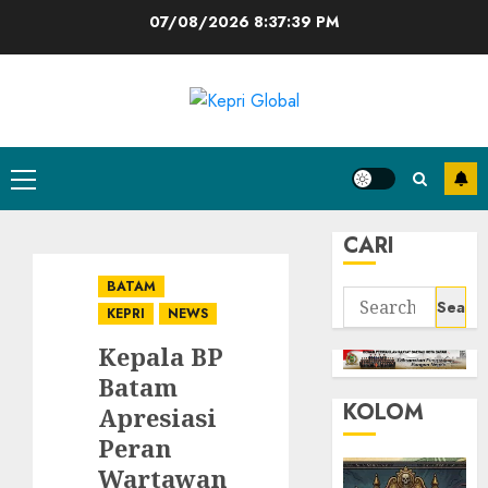
Skip
07/08/2026
8:37:40 PM
to
content
Primary
Menu
CARI
BATAM
Search
KEPRI
NEWS
for:
Kepala BP
Batam
KOLOM
Apresiasi
Peran
Wartawan