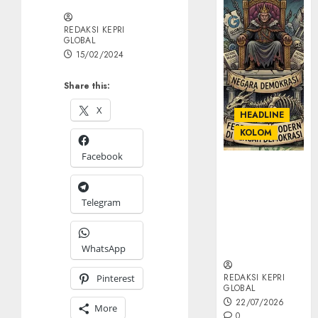
REDAKSI KEPRI
GLOBAL
15/02/2024
Share this:
X
HEADLINE
KOLOM
Facebook
KOLOM |
Semantik
Kekuasaan
Telegram
dalam Kosa
Kata yang
Berlutut
WhatsApp
REDAKSI KEPRI
Pinterest
GLOBAL
22/07/2026
More
0