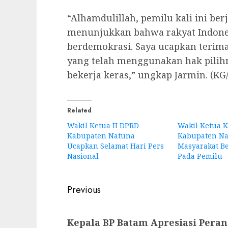
“Alhamdulillah, pemilu kali ini ber
menunjukkan bahwa rakyat Indone
berdemokrasi. Saya ucapkan terim
yang telah menggunakan hak pilih
bekerja keras,” ungkap Jarmin. (KG/
Related
Wakil Ketua II DPRD
Wakil Ketua K
Kabupaten Natuna
Kabupaten Na
Ucapkan Selamat Hari Pers
Masyarakat Be
Nasional
Pada Pemilu
Post
Previous
navigation
Previous
Kepala BP Batam Apresiasi Pera
post: