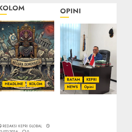
KOLOM
OPINI
BATAM
KEPRI
HEADLINE
KOLOM
NEWS
Opini
KOLOM | Semantik
Ahmad Fakih Rambe,
Kekuasaan dalam
SH: Advokat Senior
Kosa Kata yang
dengan Pengalaman
Berlutut
dan Integritas di
REDAKSI KEPRI GLOBAL
Dunia Hukum
2/07/2026
0