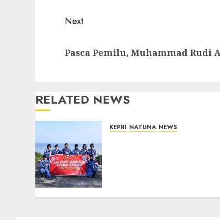
Next
Next
Pasca Pemilu, Muhammad Rudi A
post:
RELATED NEWS
KEPRI
NATUNA
NEWS
Merah Putih Raksasa
Berkibar di Perbatasan,
TNI AU dan Lintas Instansi
Perkuat Semangat
Kebangsaan di Natuna
07/08/2026
0