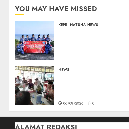
YOU MAY HAVE MISSED
KEPRI
NATUNA
NEWS
Merah Putih Raksasa
Berkibar di Perbatasan, TNI
AU dan Lintas Instansi
Perkuat Semangat
Kebangsaan di Natuna
07/08/2026
0
NEWS
Bangun Komunikasi Tanpa
Sekat, Bupati dan Wakil
Bupati Natuna Ngopi
Bersama Wartawan
06/08/2026
0
ALAMAT REDAKSI