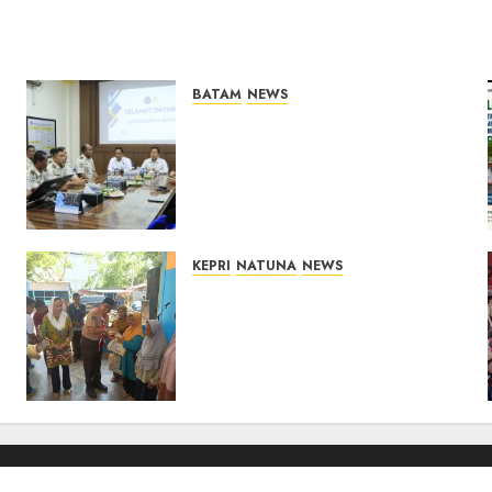
BATAM
NEWS
Deputi Imigrasi dan
Pemasyarakatan Kemenko
Kumham Imipas Kunjungi
Lapas Batam, Bahas
Overstaying dan KUHP Baru
07/08/2026
0
KEPRI
NATUNA
NEWS
Dari Ujung Negeri, Tower
Bersama Group Hadir Bawa
Kepedulian Sosial, Bupati
Cen Sui Lan Dorong CSR
Berkelanjutan di Natuna
06/08/2026
0