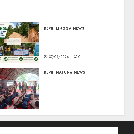
KEPRI
LINGGA
NEWS
CSR PT CSA Berbuah
Manfaat, Jalan Rusak Menuju
Pantai Mempanak Kini Mulus
07/08/2026
0
KEPRI
NATUNA
NEWS
Bupati Natuna Lepas
Kontingen Jamnas XII, Titip
Pesan Jaga Nama Baik
Daerah dan Utamakan
Pendidikan
06/08/2026
0