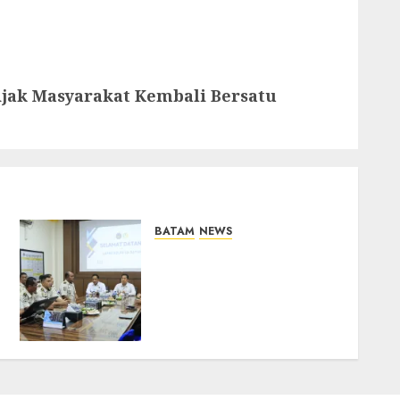
jak Masyarakat Kembali Bersatu
BATAM
NEWS
Deputi Imigrasi dan
Pemasyarakatan Kemenko
Kumham Imipas Kunjungi
Lapas Batam, Bahas
Overstaying dan KUHP
Baru
07/08/2026
0