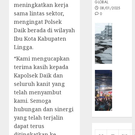
GLOBAL
meningkatkan kerja
08/01/2025
sama lintas sektor,
0
mengingat Polsek
Opini
Daik berada di wilayah
MISI
Ibu Kota Kabupaten
MAS
Lingga.
:
Mitigas
“Kami mengucapkan
Antisip
terima kasih kepada
Megath
KEPRI
Kapolsek Daik dan
NATUNA
05/12/202
seluruh kanit yang
NEWS
0
telah menyambut
Opini
kami. Semoga
Masyar
Sepem
hubungan dan sinergi
Padati
yang telah terjalin
Kampa
dapat terus
Pasan
ditingkatkan ke
Cermi