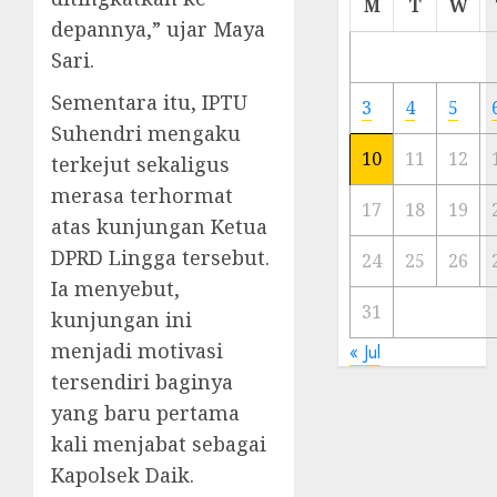
M
T
W
Meski
depannya,” ujar Maya
Ada
Sari.
Artis
Ibu
Sementara itu, IPTU
3
4
5
Kota
Suhendri mengaku
10
11
12
terkejut sekaligus
23/11/20
merasa terhormat
0
17
18
19
atas kunjungan Ketua
DPRD Lingga tersebut.
24
25
26
Ia menyebut,
31
kunjungan ini
menjadi motivasi
« Jul
tersendiri baginya
yang baru pertama
kali menjabat sebagai
Kapolsek Daik.