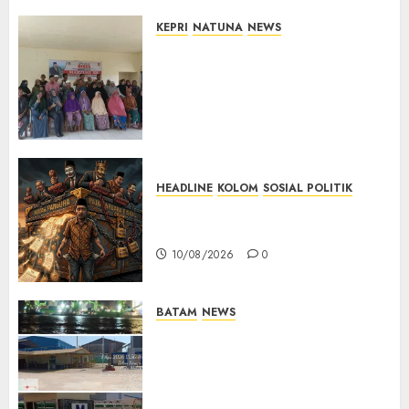
KEPRI
NATUNA
NEWS
Reses di Ranai Darat, Marzuki
Serap Aspirasi Warga dan
Dorong Pembangunan
Berbasis Kebutuhan
Masyarakat
10/08/2026
0
HEADLINE
KOLOM
SOSIAL POLITIK
KOLOM | Anatomi Pemerasan
Bernama Pajak
10/08/2026
0
BATAM
NEWS
Nelayan Tradisional Batu
Merah Keluhkan Pembuangan
Lumpur ke Laut Hasil
Dredging di Perairan