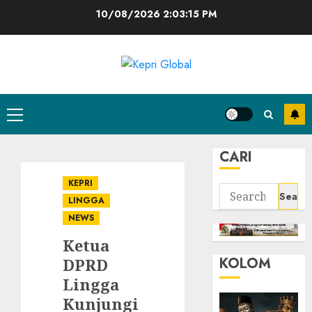
Skip
10/08/2026
2:03:16 PM
to
content
Primary
Menu
CARI
KEPRI
Search
LINGGA
for:
NEWS
Ketua
KOLOM
DPRD
Lingga
Kunjungi