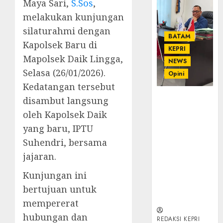
Maya Sari,
S.Sos
,
melakukan kunjungan
silaturahmi dengan
BATAM
Kapolsek Baru di
KEPRI
Mapolsek Daik Lingga,
NEWS
Selasa (26/01/2026).
Opini
Kedatangan tersebut
Ahmad Fakih
disambut langsung
Rambe, SH:
oleh Kapolsek Daik
Advokat
yang baru, IPTU
Senior
Suhendri, bersama
dengan
Pengalaman
jajaran.
dan
Kunjungan ini
Integritas di
Dunia
bertujuan untuk
Hukum
mempererat
hubungan dan
REDAKSI KEPRI