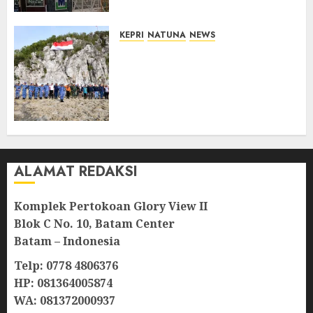
McDermott
10/08/2026
0
KEPRI
NATUNA
NEWS
Kibarkan Merah Putih di
Pulau Sahi, TNI AU dan
Masyarakat Natuna Kobarkan
Semangat Kemerdekaan di
Wilayah Perbatasan
10/08/2026
0
ALAMAT REDAKSI
Komplek Pertokoan Glory View II
Blok C No. 10, Batam Center
Batam – Indonesia
Telp: 0778 4806376
HP: 081364005874
WA: 081372000937