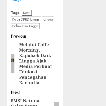
Tags:
Kepri
Ketua DPRD Lingga
Lingga
Polsek Daik Lingga
Post
Previous
navigation
Melalui Coffe
Previous
Morning,
post:
Kapolsek Daik
Lingga Ajak
Media Perkuat
Edukasi
Pencegahan
Karhutla
Next
SMSI Natuna
Next