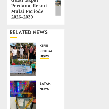
Gelar Rapat
post:
Perdana, Resmi
Mulai Periode
2026–2030
RELATED NEWS
KEPRI
LINGGA
NEWS
PT CSA
Perkuat
Komitmen
CSR,
Jembatan
BATAM
Desa
NEWS
Kudung
Bareskrim
Rampung
Polri
Diperbaiki,
Gerebek