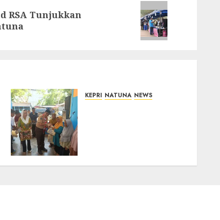
ud RSA Tunjukkan
atuna
KEPRI
NATUNA
NEWS
Dari Ujung Negeri, Tower
Bersama Group Hadir
Bawa Kepedulian Sosial,
Bupati Cen Sui Lan Dorong
CSR Berkelanjutan di
Natuna
06/08/2026
0