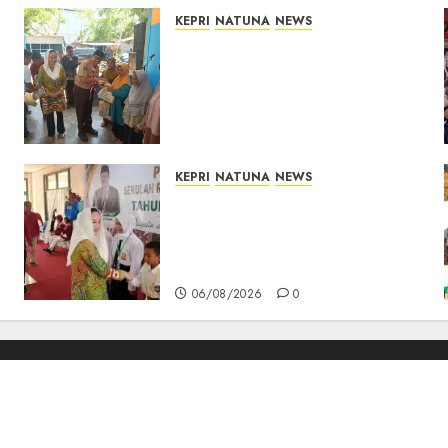
KEPRI
NATUNA
NEWS
Dari Ujung Negeri, Tower
Bersama Group Hadir Bawa
Kepedulian Sosial, Bupati
Cen Sui Lan Dorong CSR
Berkelanjutan di Natuna
06/08/2026
0
KEPRI
NATUNA
NEWS
Cen Sui Lan Buka MPLS
Sekolah Rakyat Natuna,
Tanamkan Semangat Raih
Masa Depan Gemilang
06/08/2026
0