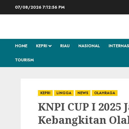
Skip
07/08/2026
7:12:57 PM
to
content
HOME
KEPRI
RIAU
NASIONAL
INTERNA
TOURISM
KEPRI
LINGGA
NEWS
OLAHRAGA
KNPI CUP I 2025
Kebangkitan Ol