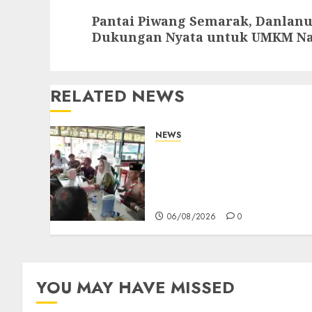
Next
Pantai Piwang Semarak, Danlan
post:
Dukungan Nyata untuk UMKM N
RELATED NEWS
NEWS
Bangun Komunikasi
Tanpa Sekat, Bupati dan
Wakil Bupati Natuna
Ngopi Bersama Wartawan
06/08/2026
0
YOU MAY HAVE MISSED