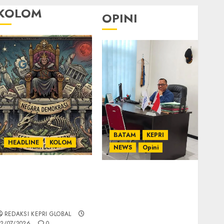
KOLOM
OPINI
BATAM
KEPRI
HEADLINE
KOLOM
NEWS
Opini
KOLOM | Semantik
Ahmad Fakih Rambe,
Kekuasaan dalam
SH: Advokat Senior
Kosa Kata yang
dengan Pengalaman
Berlutut
dan Integritas di
REDAKSI KEPRI GLOBAL
Dunia Hukum
2/07/2026
0