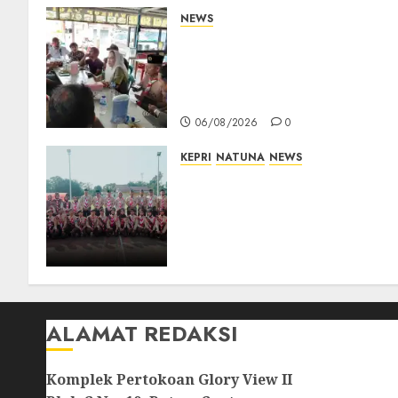
NEWS
Bangun Komunikasi Tanpa
Sekat, Bupati dan Wakil
Bupati Natuna Ngopi
Bersama Wartawan
06/08/2026
0
KEPRI
NATUNA
NEWS
16 Putra-Putri Terbaik
Natuna Digembleng Jelang
Jambore Nasional XII 2026,
Wabup Jarmin: Kalian Duta
Daerah
06/08/2026
0
ALAMAT REDAKSI
Komplek Pertokoan Glory View II