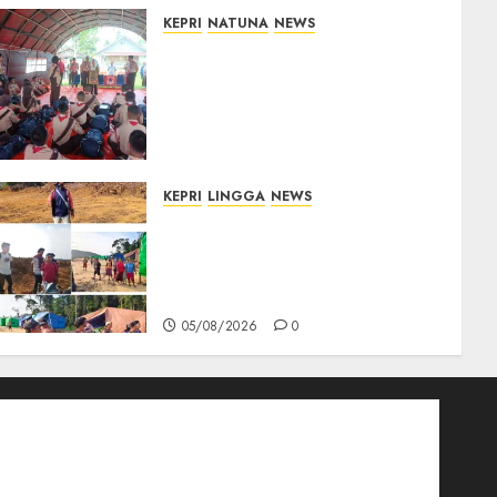
KEPRI
NATUNA
NEWS
Bupati Natuna Lepas
Kontingen Jamnas XII, Titip
Pesan Jaga Nama Baik
Daerah dan Utamakan
Pendidikan
06/08/2026
0
KEPRI
LINGGA
NEWS
Ribuan Pekerja Lokal PT CSA
Kompak Siap Turun ke RDP,
Tegaskan Perusahaan Jadi
Sumber Penghidupan
05/08/2026
0