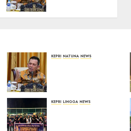
Pembangunan Berkualitas
dan Tepat Sasaran
07/08/2026
0
KEPRI
NATUNA
NEWS
Tim Konsultan Kawal
Revitalisasi 107 Sekolah di
Kepri, Pastikan
Pembangunan Berkualitas
dan Tepat Sasaran
07/08/2026
0
KEPRI
LINGGA
NEWS
n
Ketua DPRD Lingga Maya
Sari Buka Turnamen Voli
Senempek Open I, Dorong
Lahirnya Atlet Berprestasi