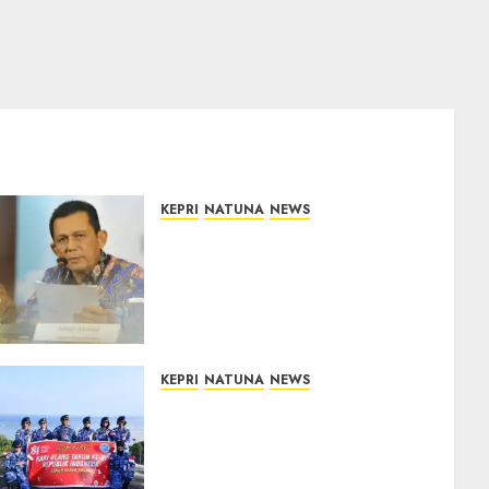
KEPRI
NATUNA
NEWS
Revitalisasi 107 Sekolah di
Kepri Telan Rp97 Miliar,
Pemerintah Prioritaskan
Wilayah 3T untuk Perkuat
Mutu Pendidikan
07/08/2026
0
KEPRI
NATUNA
NEWS
Merah Putih Raksasa
Berkibar di Perbatasan, TNI
AU dan Lintas Instansi
Perkuat Semangat