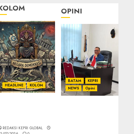
KOLOM
OPINI
BATAM
KEPRI
HEADLINE
KOLOM
NEWS
Opini
KOLOM | Semantik
Ahmad Fakih Rambe,
Kekuasaan dalam
SH: Advokat Senior
Kosa Kata yang
dengan Pengalaman
Berlutut
dan Integritas di
REDAKSI KEPRI GLOBAL
Dunia Hukum
2/07/2026
0