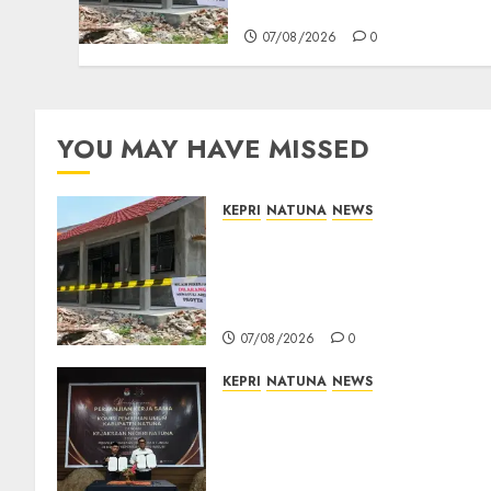
dan Sekolah Rusak
07/08/2026
0
YOU MAY HAVE MISSED
KEPRI
NATUNA
NEWS
Revitalisasi 107 Sekolah
Dimulai, Pemprov Kepri
Prioritaskan Wilayah 3T dan
Sekolah Rusak
07/08/2026
0
KEPRI
NATUNA
NEWS
Kejari Natuna dan KPU Teke
Kerja Sama Lima Tahun,
Perkuat Pendampingan
Hukum Penyelenggaraan