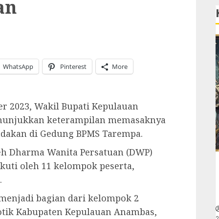
an
WhatsApp
Pinterest
More
r 2023, Wakil Bupati Kepulauan
enunjukkan keterampilan memasaknya
adakan di Gedung BPMS Tarempa.
leh Dharma Wanita Persatuan (DWP)
uti oleh 11 kelompok peserta,
.
njadi bagian dari kelompok 2
otik Kabupaten Kepulauan Anambas,
2