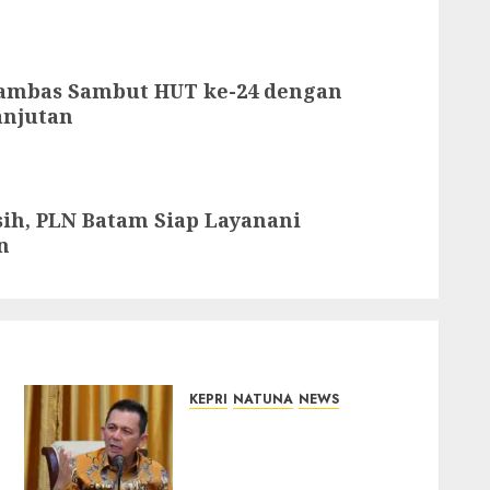
ambas Sambut HUT ke-24 dengan
njutan
ih, PLN Batam Siap Layanani
n
KEPRI
NATUNA
NEWS
Tim Konsultan Kawal
Revitalisasi 107 Sekolah di
Kepri, Pastikan