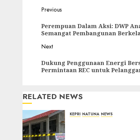
Post
Previous
navigation
Previous
Perempuan Dalam Aksi: DWP An
post:
Semangat Pembangunan Berkela
Next
Next
Dukung Penggunaan Energi Bers
post:
Permintaan REC untuk Pelangga
RELATED NEWS
KEPRI
NATUNA
NEWS
Revitalisasi 107 Sekolah
Dimulai, Pemprov Kepri
Prioritaskan Wilayah 3T