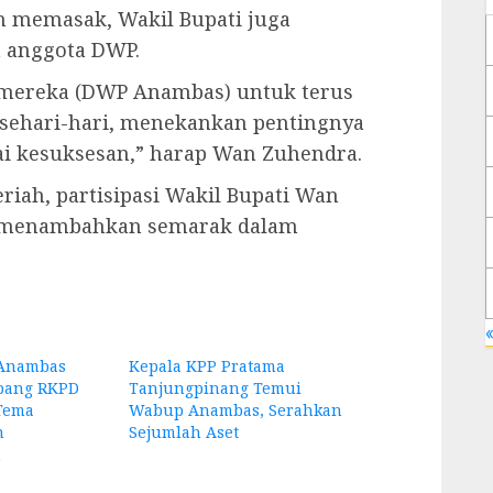
 memasak, Wakil Bupati juga
 anggota DWP.
r mereka (DWP Anambas) untuk terus
sehari-hari, menekankan pentingnya
i kesuksesan,” harap Wan Zuhendra.
iah, partisipasi Wakil Bupati Wan
, menambahkan semarak dalam
«
 Anambas
Kepala KPP Pratama
bang RKPD
Tanjungpinang Temui
Tema
Wabup Anambas, Serahkan
n
Sejumlah Aset
n