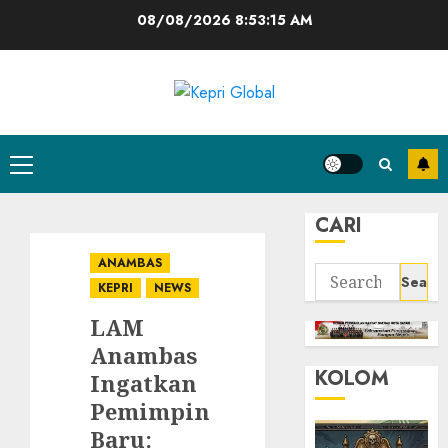
Skip
08/08/2026
8:53:15 AM
to
content
Primary
Menu
CARI
ANAMBAS
Search
KEPRI
NEWS
for:
LAM
Anambas
KOLOM
Ingatkan
Pemimpin
Baru: