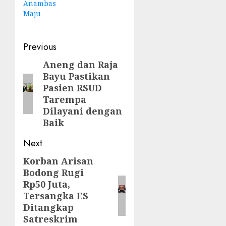
Anambas
Maju
Post
Previous
navigation
Aneng dan Raja
Previous
Bayu Pastikan
post:
Pasien RSUD
Tarempa
Dilayani dengan
Baik
Next
Korban Arisan
Next
Bodong Rugi
post:
Rp50 Juta,
Tersangka ES
Ditangkap
Satreskrim