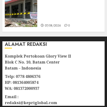
Revitalisasi 107 Sekolah
Dimulai, Pemprov Kepri
Prioritaskan Wilayah 3T dan
Sekolah Rusak
07/08/2026
0
ALAMAT REDAKSI
Komplek Pertokoan Glory View II
Blok C No. 10, Batam Center
Batam – Indonesia
Telp: 0778 4806376
HP: 081364005874
WA: 081372000937
Email :
redaksi@kepriglobal.com