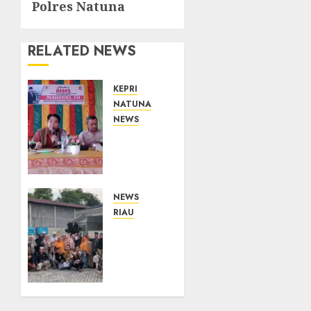
Polres Natuna
RELATED NEWS
KEPRI
NATUNA
NEWS
Reses
DPRD
Kepri
di
Natuna
NEWS
Buka
RIAU
Ruang
PT
Aspirasi,
Arara
Warga
Abadi-
Optimistis
AAP
Usulan
Sinarmas
Pembangunan
Distrik