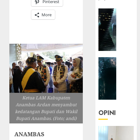
Pinterest
HEADLIN
More
KOLOM
NASIONA
TEKNOLO
KOLO
|
Parado
HEADLIN
Utopia
KOLOM
TEKNOLO
05/06/20
KOLO
0
|
Senjak
Ketua LAM Kabupaten
Human
Anambas Ardan menyambut
kedatangan Bupati dan Wakil
OPINI
23/03/20
Bupati Anambas. (Foto; andi)
0
ANAMBAS