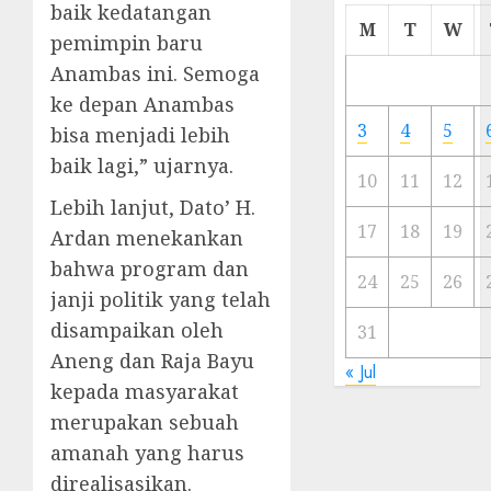
baik kedatangan
Cermi
M
T
W
pemimpin baru
Meski
Ada
Anambas ini. Semoga
Artis
ke depan Anambas
Ibu
3
4
5
bisa menjadi lebih
Kota
baik lagi,” ujarnya.
10
11
12
23/11/20
Lebih lanjut, Dato’ H.
0
17
18
19
Ardan menekankan
bahwa program dan
24
25
26
janji politik yang telah
disampaikan oleh
31
Aneng dan Raja Bayu
« Jul
kepada masyarakat
merupakan sebuah
amanah yang harus
direalisasikan.