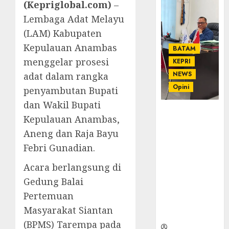
(Kepriglobal.com)
–
Lembaga Adat Melayu
(LAM) Kabupaten
Kepulauan Anambas
BATAM
menggelar prosesi
KEPRI
NEWS
adat dalam rangka
Opini
penyambutan Bupati
dan Wakil Bupati
Ahmad Fakih
Kepulauan Anambas,
Rambe, SH:
Aneng dan Raja Bayu
Advokat
Senior
Febri Gunadian.
dengan
Acara berlangsung di
Pengalaman
dan
Gedung Balai
Integritas di
Pertemuan
Dunia
Masyarakat Siantan
Hukum
(BPMS) Tarempa pada