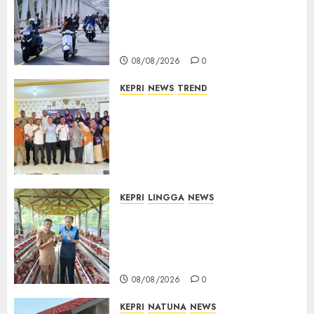
Berkibar di Jalanan Natuna,
TNI AU Gelorakan Semangat
Kemerdekaan
08/08/2026
0
KEPRI
NEWS
TREND
Ombudsman Kepri Tampung
Puluhan Keluhan Warga
Bintan, Mulai dari Bantuan
Sosial, BBM Solar, Hingga
Lampu Jalan
08/08/2026
0
KEPRI
LINGGA
NEWS
Produksi Belum Mampu
Penuhi Pasar, BUMDes Desa
Keton Berharap Dukungan
Penambahan Ayam Petelur
08/08/2026
0
KEPRI
NATUNA
NEWS