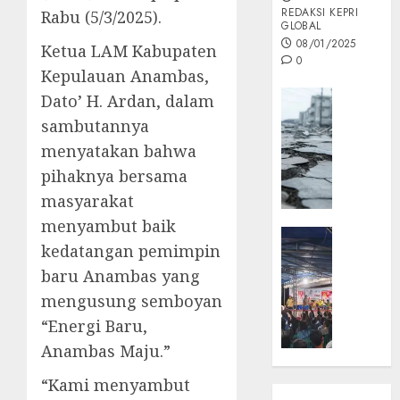
REDAKSI KEPRI
Rabu (5/3/2025).
GLOBAL
08/01/2025
Ketua LAM Kabupaten
0
Kepulauan Anambas,
Opini
Dato’ H. Ardan, dalam
MISI
sambutannya
MAS
menyatakan bahwa
:
pihaknya bersama
Mitigas
masyarakat
Antisip
Megath
menyambut baik
KEPRI
kedatangan pemimpin
NATUNA
05/12/202
baru Anambas yang
NEWS
0
Opini
mengusung semboyan
Masyar
“Energi Baru,
Sepem
Anambas Maju.”
Padati
Kampa
“Kami menyambut
Pasan