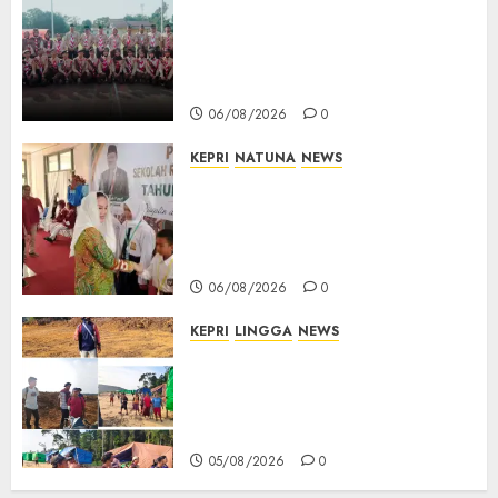
16 Putra-Putri Terbaik Natuna
Digembleng Jelang Jambore
Nasional XII 2026, Wabup
Jarmin: Kalian Duta Daerah
06/08/2026
0
KEPRI
NATUNA
NEWS
Cen Sui Lan Buka MPLS
Sekolah Rakyat Natuna,
Tanamkan Semangat Raih
Masa Depan Gemilang
06/08/2026
0
KEPRI
LINGGA
NEWS
Ribuan Pekerja Lokal PT CSA
Kompak Siap Turun ke RDP,
Tegaskan Perusahaan Jadi
Sumber Penghidupan
05/08/2026
0