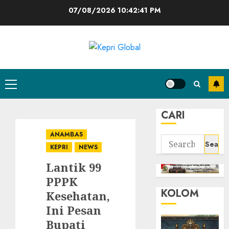
Skip
07/08/2026
10:42:42 PM
to
content
Primary
Menu
CARI
ANAMBAS
Search
KEPRI
NEWS
for:
Lantik 99
PPPK
KOLOM
Kesehatan,
Ini Pesan
Bupati