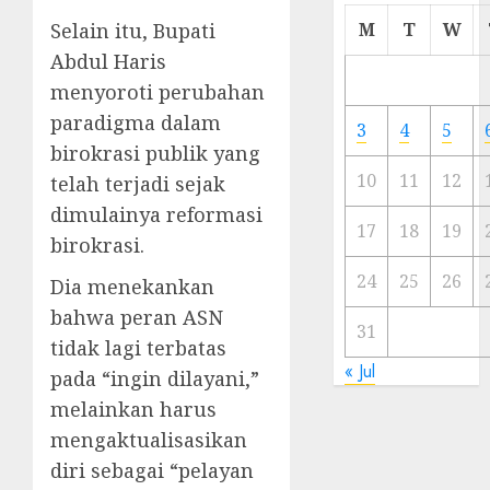
Cermi
Selain itu, Bupati
M
T
W
Meski
Abdul Haris
Ada
menyoroti perubahan
Artis
Ibu
paradigma dalam
3
4
5
Kota
birokrasi publik yang
10
11
12
telah terjadi sejak
23/11/20
dimulainya reformasi
0
17
18
19
birokrasi.
24
25
26
Dia menekankan
bahwa peran ASN
31
tidak lagi terbatas
« Jul
pada “ingin dilayani,”
melainkan harus
mengaktualisasikan
diri sebagai “pelayan