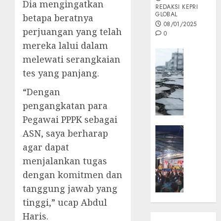
Dia mengingatkan
REDAKSI KEPRI
GLOBAL
betapa beratnya
08/01/2025
perjuangan yang telah
0
mereka lalui dalam
Opini
melewati serangkaian
MISI
tes yang panjang.
MAS
:
“Dengan
Mitigas
pengangkatan para
Antisip
Pegawai PPPK sebagai
Megath
KEPRI
ASN, saya berharap
NATUNA
05/12/202
agar dapat
NEWS
menjalankan tugas
0
Opini
dengan komitmen dan
Masyar
Sepem
tanggung jawab yang
Padati
tinggi,” ucap Abdul
Kampa
Haris.
Pasan