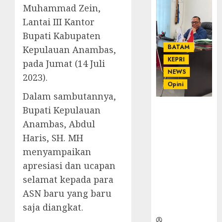
Muhammad Zein,
Lantai III Kantor
Bupati Kabupaten
BATAM
Kepulauan Anambas,
KEPRI
pada Jumat (14 Juli
NEWS
2023).
Opini
Dalam sambutannya,
Bupati Kepulauan
Ahmad Fakih
Rambe, SH:
Anambas, Abdul
Advokat
Haris, SH. MH
Senior
menyampaikan
dengan
Pengalaman
apresiasi dan ucapan
dan
selamat kepada para
Integritas di
ASN baru yang baru
Dunia
saja diangkat.
Hukum