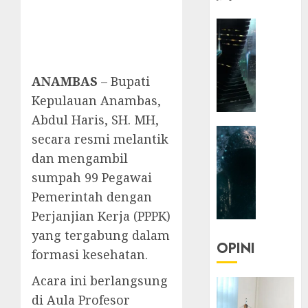
HEADLIN
KOLOM
NASIONA
TEKNOLO
ANAMBAS
– Bupati
KOLO
Kepulauan Anambas,
|
Abdul Haris, SH. MH,
Parado
HEADLIN
Utopia
secara resmi melantik
KOLOM
dan mengambil
TEKNOLO
05/06/20
sumpah 99 Pegawai
KOLO
0
Pemerintah dengan
|
Senjak
Perjanjian Kerja (PPPK)
Human
yang tergabung dalam
OPINI
formasi kesehatan.
23/03/20
Acara ini berlangsung
0
di Aula Profesor