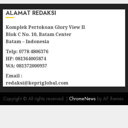
ALAMAT REDAKSI
Komplek Pertokoan Glory View II
Blok C No. 10, Batam Center
Batam – Indonesia
Telp: 0778 4806376
HP: 081364005874
WA: 081372000937
Email :
redaksi@kepriglobal.com
Copyright © All rights reserved.
|
ChromeNews
by AF themes.