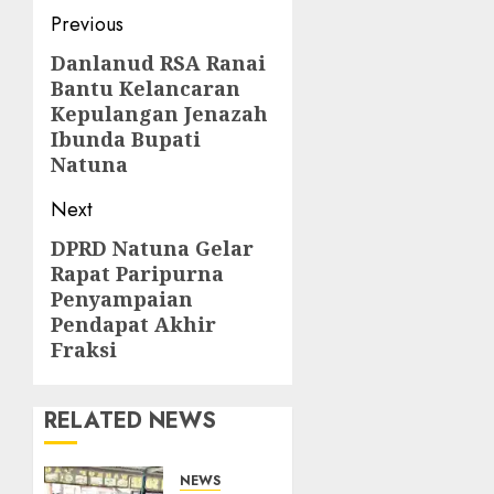
Post
Previous
navigation
Danlanud RSA Ranai
Previous
Bantu Kelancaran
post:
Kepulangan Jenazah
Ibunda Bupati
Natuna
Next
DPRD Natuna Gelar
Next
Rapat Paripurna
post:
Penyampaian
Pendapat Akhir
Fraksi
RELATED NEWS
NEWS