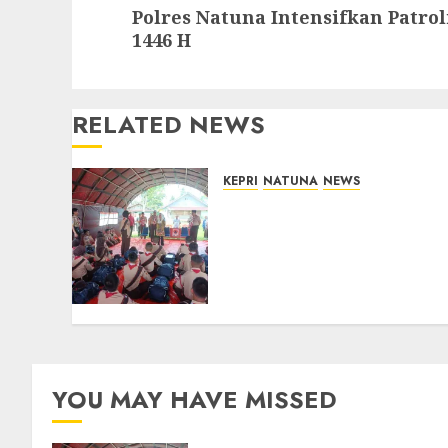
Next
Polres Natuna Intensifkan Patrol
post:
1446 H
RELATED NEWS
KEPRI
NATUNA
NEWS
Bupati Natuna Lepas
Kontingen Jamnas XII,
Titip Pesan Jaga Nama
Baik Daerah dan
Utamakan Pendidikan
06/08/2026
0
YOU MAY HAVE MISSED