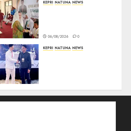
KEPRI
NATUNA
NEWS
Cen Sui Lan Buka MPLS
Sekolah Rakyat Natuna,
Tanamkan Semangat Raih
Masa Depan Gemilang
06/08/2026
0
KEPRI
NATUNA
NEWS
Dokter TNI AU dari Natuna
Tampil di Forum
Internasional, Bawa Gagasan
Pengembangan Bedah
Ortopedi Asia Tenggara
05/08/2026
0