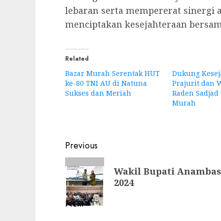
lebaran serta mempererat sinergi 
menciptakan kesejahteraan bersama
Related
Bazar Murah Serentak HUT
Dukung Kesej
ke-80 TNI AU di Natuna
Prajurit dan 
Sukses dan Meriah
Raden Sadjad 
Murah
Post
Previous
navigation
Previous
Wakil Bupati Anambas
post:
2024
Next