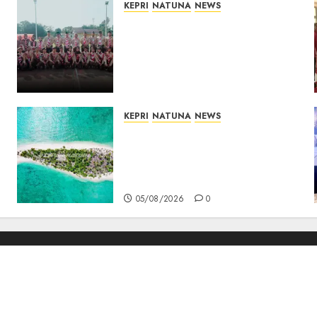
KEPRI
NATUNA
NEWS
16 Putra-Putri Terbaik
Natuna Digembleng Jelang
Jambore Nasional XII 2026,
Wabup Jarmin: Kalian Duta
Daerah
06/08/2026
0
KEPRI
NATUNA
NEWS
Negara Hadir di Perbatasan,
Pembangunan Tanggul
Pulau Kepala Bawa Harapan
Baru bagi Warga
05/08/2026
0