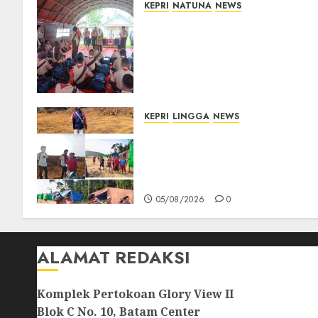
KEPRI
NATUNA
NEWS
Bupati Natuna Lepas
Kontingen Jamnas XII, Titip
Pesan Jaga Nama Baik
Daerah dan Utamakan
Pendidikan
06/08/2026
0
KEPRI
LINGGA
NEWS
Ribuan Pekerja Lokal PT CSA
Kompak Siap Turun ke RDP,
Tegaskan Perusahaan Jadi
Sumber Penghidupan
05/08/2026
0
ALAMAT REDAKSI
Komplek Pertokoan Glory View II
Blok C No. 10, Batam Center