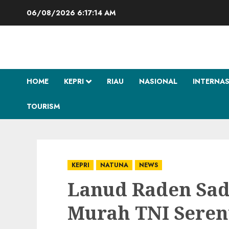
Skip
06/08/2026
6:17:15 AM
to
content
HOME
KEPRI
RIAU
NASIONAL
INTERNA
TOURISM
KEPRI
NATUNA
NEWS
Lanud Raden Sadj
Murah TNI Serent