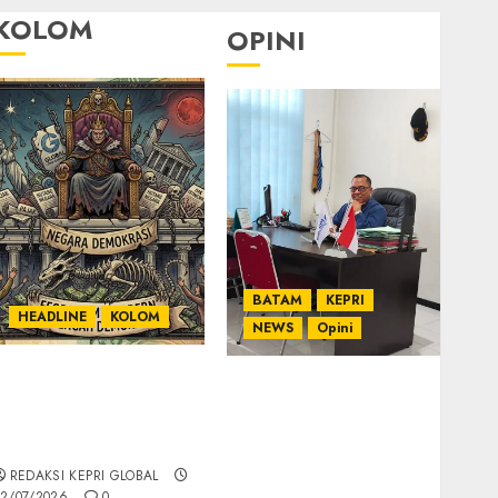
KOLOM
OPINI
BATAM
KEPRI
HEADLINE
KOLOM
NEWS
Opini
KOLOM | Semantik
Ahmad Fakih Rambe,
Kekuasaan dalam
SH: Advokat Senior
Kosa Kata yang
dengan Pengalaman
Berlutut
dan Integritas di
REDAKSI KEPRI GLOBAL
Dunia Hukum
2/07/2026
0