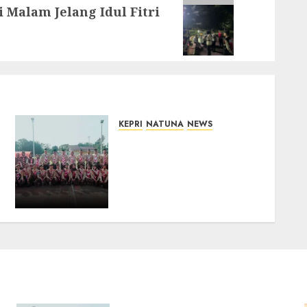
i Malam Jelang Idul Fitri
KEPRI
NATUNA
NEWS
16 Putra-Putri Terbaik
Natuna Digembleng Jelang
Jambore Nasional XII 2026,
Wabup Jarmin: Kalian
Duta Daerah
06/08/2026
0