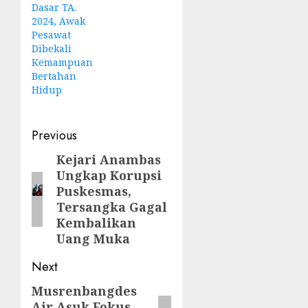
Dasar TA.
2024, Awak
Pesawat
Dibekali
Kemampuan
Bertahan
Hidup
Post
Previous
navigation
Kejari Anambas
Previous
Ungkap Korupsi
post:
Puskesmas,
Tersangka Gagal
Kembalikan
Uang Muka
Next
Musrenbangdes
Next
Air Asuk Fokus