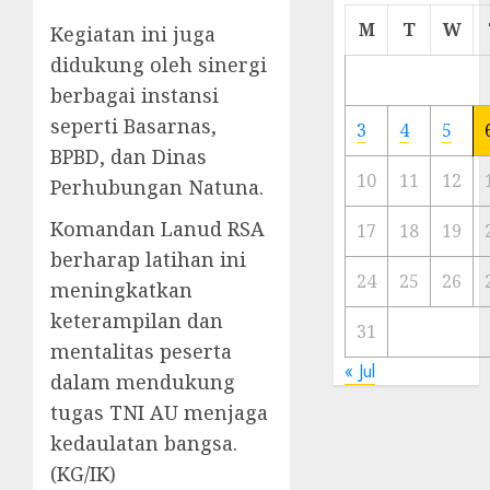
Cermi
M
T
W
Kegiatan ini juga
Meski
didukung oleh sinergi
Ada
berbagai instansi
Artis
Ibu
seperti Basarnas,
3
4
5
Kota
BPBD, dan Dinas
10
11
12
Perhubungan Natuna.
23/11/20
Komandan Lanud RSA
0
17
18
19
berharap latihan ini
24
25
26
meningkatkan
keterampilan dan
31
mentalitas peserta
« Jul
dalam mendukung
tugas TNI AU menjaga
kedaulatan bangsa.
(KG/IK)