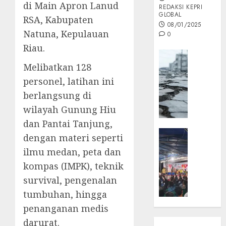
di Main Apron Lanud
REDAKSI KEPRI
GLOBAL
RSA, Kabupaten
08/01/2025
Natuna, Kepulauan
0
Riau.
Opini
Melibatkan 128
MISI
MAS
personel, latihan ini
:
berlangsung di
Mitigas
wilayah Gunung Hiu
Antisip
dan Pantai Tanjung,
Megath
KEPRI
dengan materi seperti
NATUNA
05/12/202
ilmu medan, peta dan
NEWS
0
kompas (IMPK), teknik
Opini
survival, pengenalan
Masyar
Sepem
tumbuhan, hingga
Padati
penanganan medis
Kampa
darurat.
Pasan