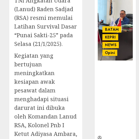
TNI Angkatan Udara
(Lanud) Raden Sadjad
(RSA) resmi memulai
Latihan Survival Dasar
BATAM
“Punai Sakti-25” pada
KEPRI
Selasa (21/1/2025).
NEWS
Opini
Kegiatan yang
bertujuan
Ahmad Fakih
meningkatkan
Rambe, SH:
kesiapan awak
Advokat
Senior
pesawat dalam
dengan
menghadapi situasi
Pengalaman
darurat ini dibuka
dan
oleh Komandan Lanud
Integritas di
Dunia
RSA, Kolonel Pnb I
Hukum
Ketut Adiyasa Ambara,