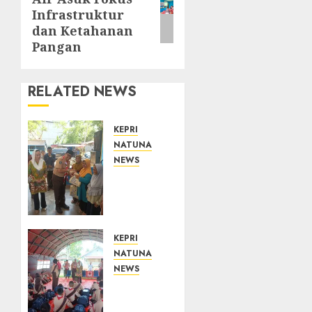
post:
Infrastruktur
dan Ketahanan
Pangan
RELATED NEWS
KEPRI
NATUNA
NEWS
Dari
Ujung
Negeri,
Tower
Bersama
KEPRI
Group
NATUNA
Hadir
NEWS
Bawa
Bupati
Kepedulian
Natuna