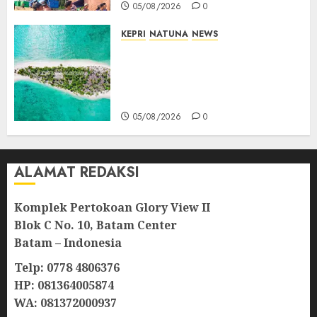
05/08/2026
0
KEPRI
NATUNA
NEWS
Negara Hadir di Perbatasan,
Pembangunan Tanggul Pulau
Kepala Bawa Harapan Baru
bagi Warga
05/08/2026
0
ALAMAT REDAKSI
Komplek Pertokoan Glory View II
Blok C No. 10, Batam Center
Batam – Indonesia
Telp: 0778 4806376
HP: 081364005874
WA: 081372000937