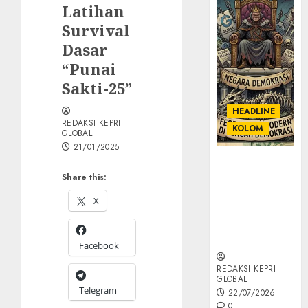
Latihan
Survival
Dasar
“Punai
Sakti-25”
HEADLINE
REDAKSI KEPRI
KOLOM
GLOBAL
21/01/2025
KOLOM |
Share this:
Semantik
Kekuasaan
X
dalam Kosa
Kata yang
Berlutut
Facebook
REDAKSI KEPRI
GLOBAL
Telegram
22/07/2026
0