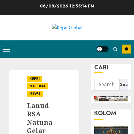
Skip
06/08/2026
12:55:15 PM
to
content
Primary
Menu
CARI
KEPRI
Search
NATUNA
for:
NEWS
Lanud
KOLOM
RSA
Natuna
Gelar