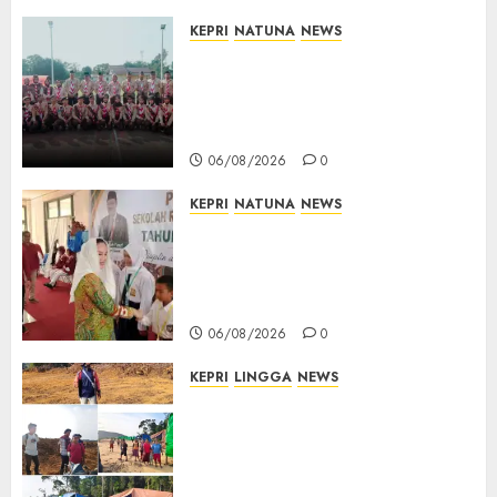
KEPRI
NATUNA
NEWS
16 Putra-Putri Terbaik Natuna
Digembleng Jelang Jambore
Nasional XII 2026, Wabup
Jarmin: Kalian Duta Daerah
06/08/2026
0
KEPRI
NATUNA
NEWS
Cen Sui Lan Buka MPLS
Sekolah Rakyat Natuna,
Tanamkan Semangat Raih
Masa Depan Gemilang
06/08/2026
0
KEPRI
LINGGA
NEWS
Ribuan Pekerja Lokal PT CSA
Kompak Siap Turun ke RDP,
Tegaskan Perusahaan Jadi
Sumber Penghidupan