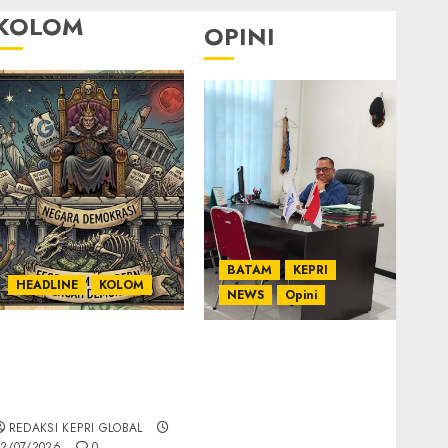
KOLOM
OPINI
BATAM
KEPRI
HEADLINE
KOLOM
NEWS
Opini
KOLOM | Semantik
Ahmad Fakih Rambe,
Kekuasaan dalam
SH: Advokat Senior
Kosa Kata yang
dengan Pengalaman
Berlutut
dan Integritas di
REDAKSI KEPRI GLOBAL
Dunia Hukum
2/07/2026
0