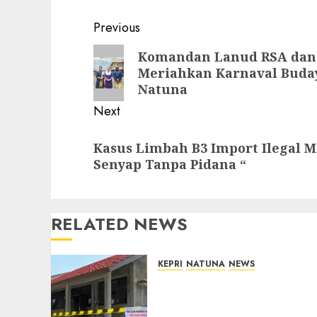
Post
Previous
navigation
Previous
Komandan Lanud RSA dan 
Meriahkan Karnaval Buday
post:
Natuna
Next
Next
Kasus Limbah B3 Import Ilegal M
post:
Senyap Tanpa Pidana “
RELATED NEWS
KEPRI
NATUNA
NEWS
Revitalisasi 107 Sekolah
Dimulai, Pemprov Kepri
Prioritaskan Wilayah 3T