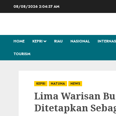
Skip
08/08/2026
2:04:38 AM
to
content
HOME
KEPRI
RIAU
NASIONAL
INTERNA
TOURISM
KEPRI
NATUNA
NEWS
Lima Warisan Bu
Ditetapkan Seba