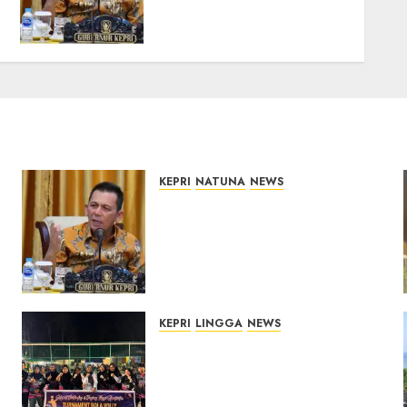
Pembangunan Berkualitas
dan Tepat Sasaran
07/08/2026
0
KEPRI
NATUNA
NEWS
Tim Konsultan Kawal
Revitalisasi 107 Sekolah di
Kepri, Pastikan
Pembangunan Berkualitas
dan Tepat Sasaran
07/08/2026
0
KEPRI
LINGGA
NEWS
n
Ketua DPRD Lingga Maya
Sari Buka Turnamen Voli
Senempek Open I, Dorong
Lahirnya Atlet Berprestasi