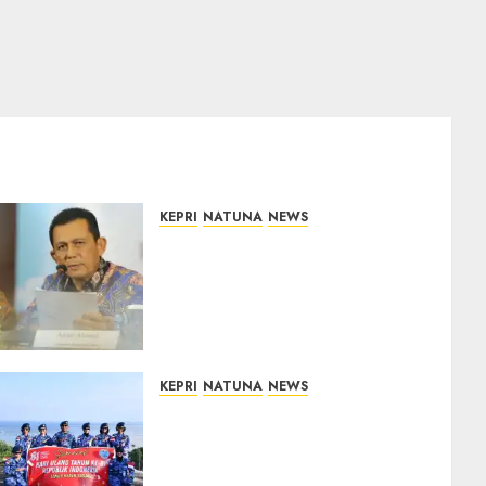
KEPRI
NATUNA
NEWS
Revitalisasi 107 Sekolah di
Kepri Telan Rp97 Miliar,
Pemerintah Prioritaskan
Wilayah 3T untuk Perkuat
Mutu Pendidikan
07/08/2026
0
KEPRI
NATUNA
NEWS
Merah Putih Raksasa
Berkibar di Perbatasan, TNI
AU dan Lintas Instansi
Perkuat Semangat