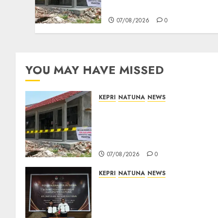
dan Sekolah Rusak
07/08/2026
0
YOU MAY HAVE MISSED
KEPRI
NATUNA
NEWS
Revitalisasi 107 Sekolah
Dimulai, Pemprov Kepri
Prioritaskan Wilayah 3T dan
Sekolah Rusak
07/08/2026
0
KEPRI
NATUNA
NEWS
Kejari Natuna dan KPU Teke
Kerja Sama Lima Tahun,
Perkuat Pendampingan
Hukum Penyelenggaraan